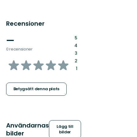
Recensioner
—
:
5
:
4
0 recensioner
:
3
av
:
2
:
1
5
stjärnor
Betygsätt denna plats
Användarnas
Lägg till
bilder
bilder