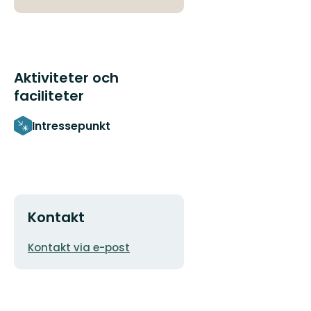
Aktiviteter och
faciliteter
Intressepunkt
Kontakt
E-
Kontakt via e-post
postadress