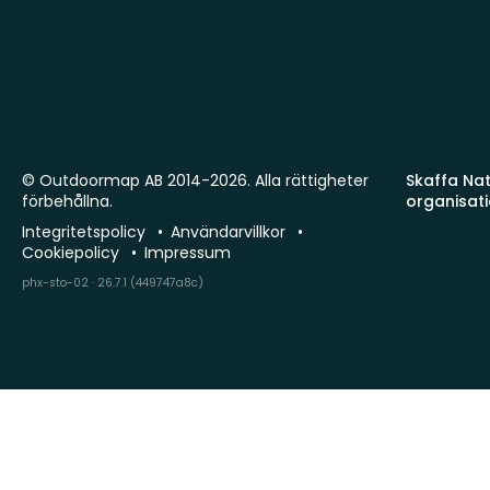
© Outdoormap AB 2014-2026. Alla rättigheter
Skaffa Natu
förbehållna.
organisat
Integritetspolicy
Användarvillkor
Cookiepolicy
Impressum
phx-sto-02 · 26.7.1 (449747a8c)