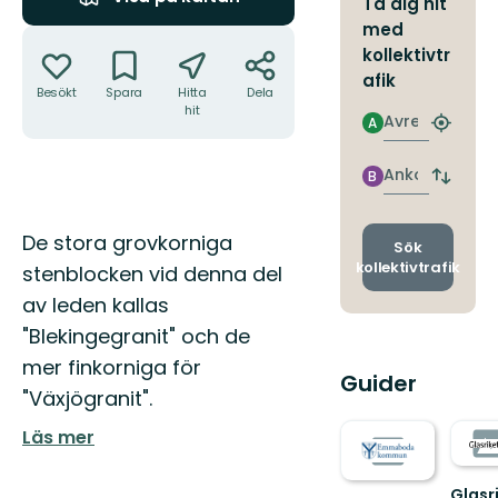
Ta dig hit
med
Åtgärder
kollektivtr
afik
Besökt
Spara
Hitta
Dela
hit
Avresa
A
Hitta
närmas
hållpla
Ankomst
B
Byt
avgång
och
Beskrivning
De stora grovkorniga
ankomst
Sök
kollektivtrafik
stenblocken vid denna del
av leden kallas
"Blekingegranit" och de
mer finkorniga för
Guider
"Växjögranit".
Läs mer
Glasr