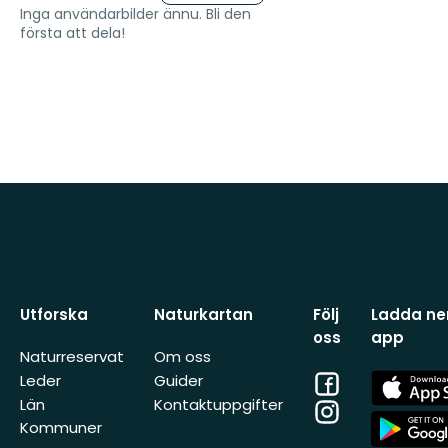
Inga användarbilder ännu. Bli den
första att dela!
Utforska
Naturkartan
Följ
Ladda ner
oss
app
Naturreservat
Om oss
Facebook
App
Leder
Guider
Store
Län
Kontaktuppgifter
Instagram
App
Kommuner
Store