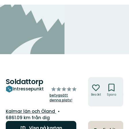
Soldattorp
Åtgärder
av
Intressepunkt
5
Besökt
Spara
Hitt
betygsätt
hit
denna plats!
stjärnor
Län:
Kalmar län och Öland
6861.09 km från dig
Visa på kartan