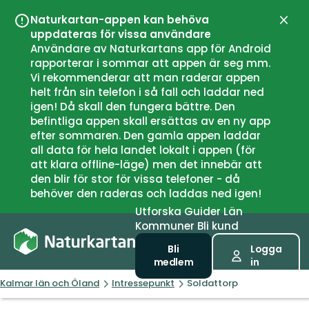
Naturkartan-appen kan behöva
Stän
uppdateras för vissa användare
Användare av Naturkartans app för Android
rapporterar i sommar att appen är seg mm.
Vi rekommenderar att man raderar appen
helt från sin telefon i så fall och laddar ned
igen! Då skall den fungera bättre. Den
befintliga appen skall ersättas av en ny app
efter sommaren. Den gamla appen laddar
all data för hela landet lokalt i appen (för
att klara offline-läge) men det innebär att
den blir för stor för vissa telefoner - då
behöver den raderas och laddas ned igen!
Utforska
Guider
Län
Kommuner
Bli kund
Bli
Logga
medlem
in
Kalmar län och Öland
Intressepunkt
Soldattorp