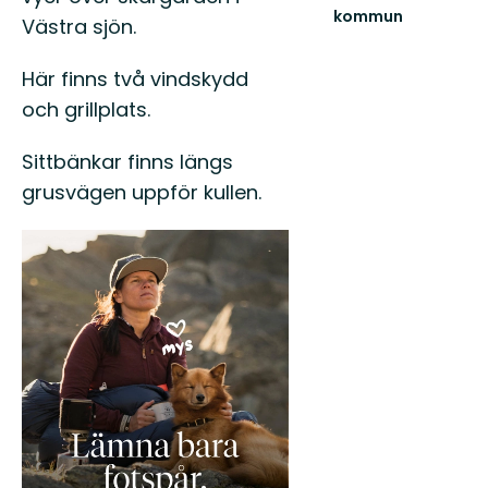
kommun
Västra sjön.
Välkommen
till
Här finns två vindskydd
natursköna
Kalmar!
och grillplats.
Sittbänkar finns längs
grusvägen uppför kullen.