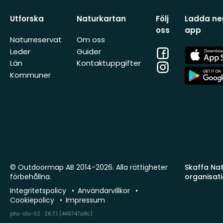
Utforska
Naturkartan
Följ
Ladda ner
oss
app
Naturreservat
Om oss
Facebook
App
Leder
Guider
Store
Län
Kontaktuppgifter
Instagram
App
Kommuner
Store
© Outdoormap AB 2014-2026. Alla rättigheter
Skaffa Natu
förbehållna.
organisat
Integritetspolicy
Användarvillkor
Cookiepolicy
Impressum
phx-sto-02 · 26.7.1 (449747a8c)