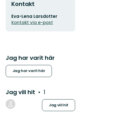
Kontakt
E-
Eva-Lena Larsdotter
postadress
Kontakt via e-post
Jag har varit här
Jag har varit här
Jag vill hit
1
Jag vill hit