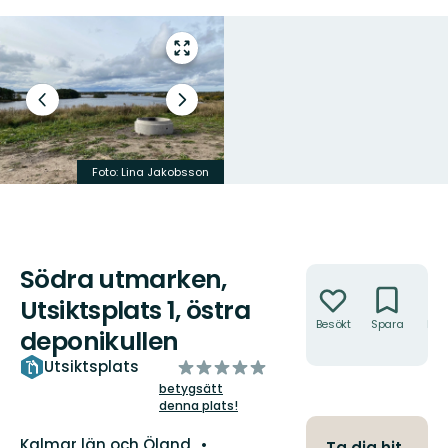
Gå
till
helskärmsläge
Föregående
Nästa
bild
bildspel
Vindskydd och grill
Foto: Lina Jakobsson
Foto: Lina Jakobsson
Södra utmarken,
Åtgärder
Utsiktsplats 1, östra
Besökt
Spara
Hitt
deponikullen
hit
av
Utsiktsplats
5
betygsätt
denna plats!
stjärnor
Län:
Kalmar län och Öland
Ta dig hit