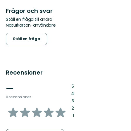
Frågor och svar
Ställ en fråga till andra
Naturkartan-användare.
Ställ en fråga
Recensioner
—
:
5
:
4
0 recensioner
:
3
av
:
2
:
1
5