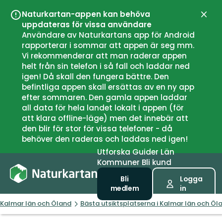
Naturkartan-appen kan behöva
Stän
uppdateras för vissa användare
Användare av Naturkartans app för Android
rapporterar i sommar att appen är seg mm.
Vi rekommenderar att man raderar appen
helt från sin telefon i så fall och laddar ned
igen! Då skall den fungera bättre. Den
befintliga appen skall ersättas av en ny app
efter sommaren. Den gamla appen laddar
all data för hela landet lokalt i appen (för
att klara offline-läge) men det innebär att
den blir för stor för vissa telefoner - då
behöver den raderas och laddas ned igen!
Utforska
Guider
Län
Kommuner
Bli kund
Bli
Logga
medlem
in
Kalmar län och Öland
Bästa utsiktsplatserna i Kalmar län och Öl