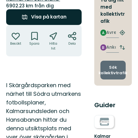
6902.23 km från dig
med
kollektivtr
Visa på kartan
afik
Åtgärder
Avresa
A
Hitta
närmas
Besökt
Spara
Hitta
Dela
hållpla
Ankomst
B
hit
Byt
avgång
och
ankomst
Sök
kollektivtrafik
Beskrivning
I Skärgårdsparken med
närhet till Södra utmarkens
fotbollsplaner,
Guider
Kalmarsundsleden och
Hansabanan hittar du
denna utsiktsplats med
vyer över skärgården i
Kalmar