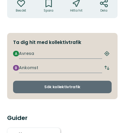
Besökt
Spara
Hitta hit
Dela
Ta dig hit med kollektivtrafik
Avresa
A
Hitta
närmaste
hållplats
Ankomst
B
Byt
avgångs-
och
ankomsthållp
Sök kollektivtrafik
Guider