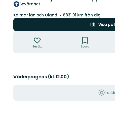
Sevärdhet
Län:
Kalmar län och Öland
6831.01 km från dig
Visa på
Åtgärder
Besökt
Spara
Väderprognos (kl. 12.00)
Ladda