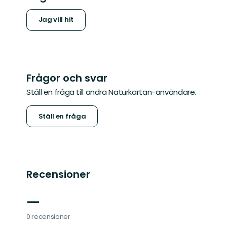
Jag vill hit
Frågor och svar
Ställ en fråga till andra Naturkartan-användare.
Ställ en fråga
Recensioner
—
0 recensioner