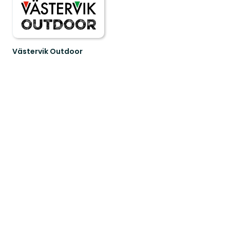
Västervik Outdoor
Upptäck
Västerviks
oslagbara
natur.
En
guide
ti...