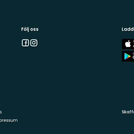
Följ oss
Ladd
Facebook
Instagram
App
Stor
App
Stor
a.
Skaff
pressum