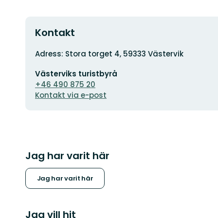
Kontakt
Adress
Adress: Stora torget 4, 59333 Västervik
E-
Västerviks turistbyrå
postadress
+46 490 875 20
Kontakt via e-post
Jag har varit här
Jag har varit här
Jag vill hit