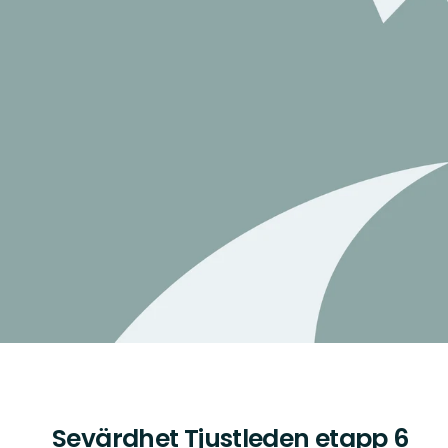
Sevärdhet Tjustleden etapp 6