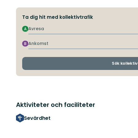
Ta dig hit med kollektivtrafik
Avresa
A
Ankomst
B
Sök kollektiv
Aktiviteter och faciliteter
Sevärdhet