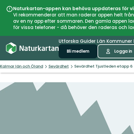
Naturkartan-appen kan behöva uppdateras för v
Vi rekommenderar att man raderar appen helt från si
av en ny app efter sommaren. Den gamla appen laddar
för vissa telefoner - då behöver den raderas och l
Utforska
Guider
Län
Kommuner
Bli medlem
Logga in
Kalmar län och Öland
Sevärdhet
Sevärdhet Tjustleden etapp 6