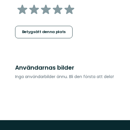
av
5
stjärnor
Betygsätt denna plats
Användarnas bilder
Inga användarbilder ännu. Bli den första att dela!