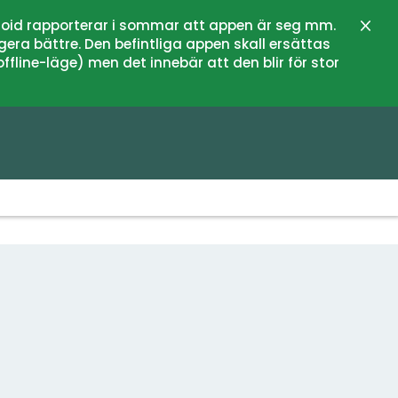
oid rapporterar i sommar att appen är seg mm.
Stän
gera bättre. Den befintliga appen skall ersättas
fline-läge) men det innebär att den blir för stor