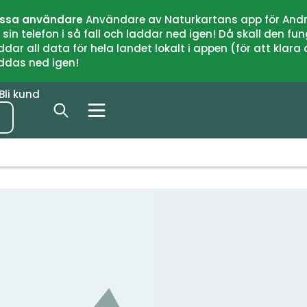
issa användare
Användare av Naturkartans app för Andr
n telefon i så fall och laddar ned igen! Då skall den fun
 all data för hela landet lokalt i appen (för att klara of
addas ned igen!
Bli kund