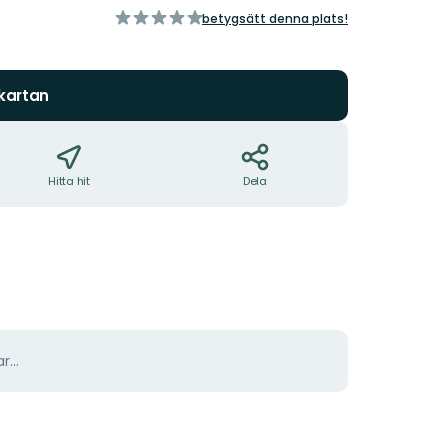
av
betygsätt denna plats!
5
stjärnor
 kartan
Hitta hit
Dela
r...