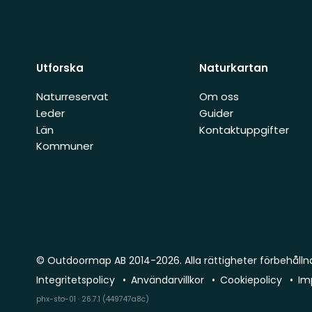
Utforska
Naturkartan
Naturreservat
Om oss
Leder
Guider
Län
Kontaktuppgifter
Kommuner
© Outdoormap AB 2014-2026. Alla rättigheter förbehålln
Integritetspolicy
Användarvillkor
Cookiepolicy
Im
phx-sto-01 · 26.7.1 (449747a8c)