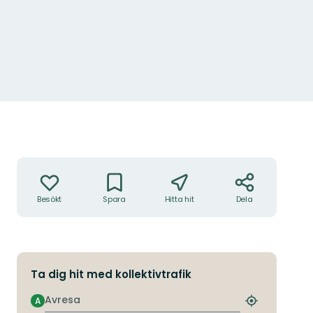
Åtgärder
Besökt
Spara
Hitta hit
Dela
Ta dig hit med kollektivtrafik
Avresa
A
Hitta