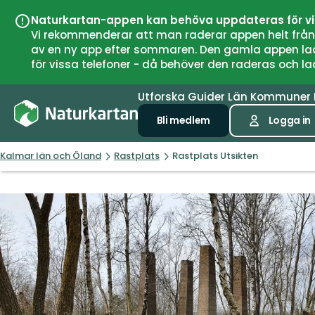
Naturkartan-appen kan behöva uppdateras för v
Vi rekommenderar att man raderar appen helt från si
av en ny app efter sommaren. Den gamla appen laddar
för vissa telefoner - då behöver den raderas och l
Utforska
Guider
Län
Kommuner
Bli medlem
Logga in
Kalmar län och Öland
Rastplats
Rastplats Utsikten