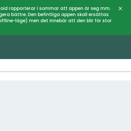
oid rapporterar i sommar att appen är seg mm.
Stän
gera bättre. Den befintliga appen skall ersättas
fline-läge) men det innebär att den blir för stor