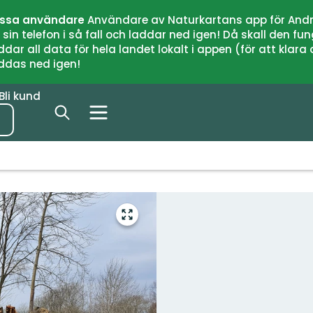
issa användare
Användare av Naturkartans app för Andr
n telefon i så fall och laddar ned igen! Då skall den fun
 all data för hela landet lokalt i appen (för att klara of
addas ned igen!
Bli kund
Gå
till
helskärmsläge