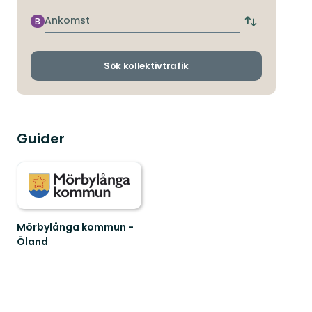
närmaste
hållplats
Ankomst
B
Byt
avgångs-
och
ankomsthållp
Sök kollektivtrafik
Guider
Mörbylånga kommun -
Öland
Välkommen
till
vårt
fantastiska
friluftsliv