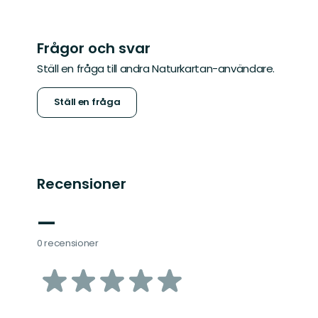
Frågor och svar
Ställ en fråga till andra Naturkartan-användare.
Ställ en fråga
Recensioner
—
0 recensioner
av
5