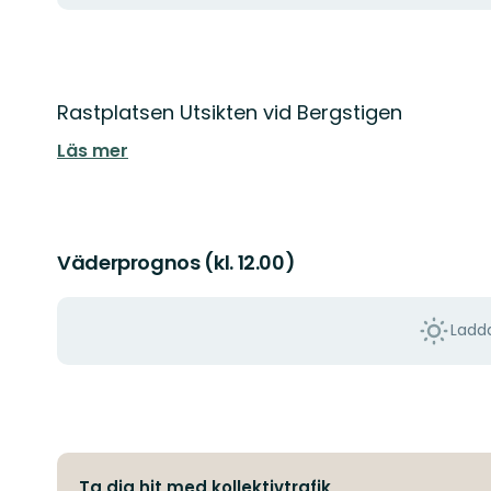
Beskrivning
Rastplatsen Utsikten vid Bergstigen
Läs mer
Väderprognos (kl. 12.00)
Ladda
Ta dig hit med kollektivtrafik