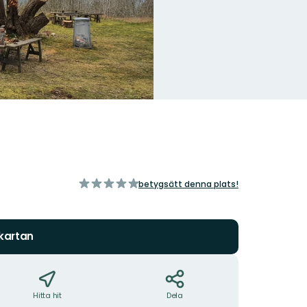
av
betygsätt denna plats!
5
stjärnor
 kartan
Hitta hit
Dela