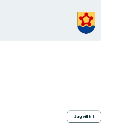
Organisationens
logotyp
Jag vill hit