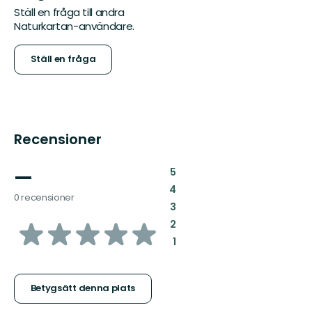
Ställ en fråga till andra
Naturkartan-användare.
Ställ en fråga
Recensioner
—
:
5
:
4
0 recensioner
:
3
av
:
2
:
1
5
stjärnor
Betygsätt denna plats