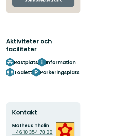
Sök kollektivtrafik
Aktiviteter och
faciliteter
Rastplats
Information
Toalett
Parkeringsplats
Kontakt
E-
Organisationens
Matheus Tholin
postadress
logotyp
+46 10 354 70 00