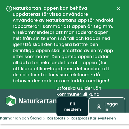
Naturkartan-appen kan behöva
Stän
uppdateras för vissa användare
Användare av Naturkartans app för Android
rapporterar i sommar att appen är seg mm.
Vi rekommenderar att man raderar appen
helt från sin telefon i så fall och laddar ned
igen! Då skall den fungera bättre. Den
befintliga appen skall ersättas av en ny app
efter sommaren. Den gamla appen laddar
all data för hela landet lokalt i appen (för
att klara offline-läge) men det innebär att
den blir för stor för vissa telefoner - då
behöver den raderas och laddas ned igen!
Utforska
Guider
Län
Kommuner
Bli kund
Bli
Logga
medlem
in
Kalmar län och Öland
Rastplats
Rastplats Karlevistenen