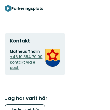
Parkeringsplats
Kontakt
E-
Organisationens
Matheus Tholin
postadress
logotyp
+46 10 354 70 00
Kontakt via e-
post
Jag har varit här
Jag har varit här