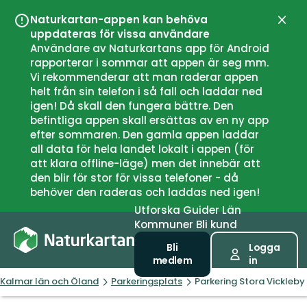
Naturkartan-appen kan behöva
Stän
uppdateras för vissa användare
Användare av Naturkartans app för Android
rapporterar i sommar att appen är seg mm.
Vi rekommenderar att man raderar appen
helt från sin telefon i så fall och laddar ned
igen! Då skall den fungera bättre. Den
befintliga appen skall ersättas av en ny app
efter sommaren. Den gamla appen laddar
all data för hela landet lokalt i appen (för
att klara offline-läge) men det innebär att
den blir för stor för vissa telefoner - då
behöver den raderas och laddas ned igen!
Utforska
Guider
Län
Kommuner
Bli kund
Bli
Logga
medlem
in
Kalmar län och Öland
Parkeringsplats
Parkering Stora Vickleby