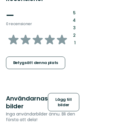
—
:
5
:
4
0 recensioner
:
3
av
:
2
:
1
5
stjärnor
Betygsätt denna plats
Användarnas
Lägg till
bilder
bilder
Inga användarbilder ännu. Bli den
första att dela!