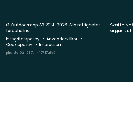
© Outdoormap AB 2014-2026. Alla rättigheter
Skaffa Natu
förbehållna.
organisat
Integritetspolicy
Användarvillkor
Cookiepolicy
Impressum
phx-sto-02 · 26.7.1 (449747a8c)