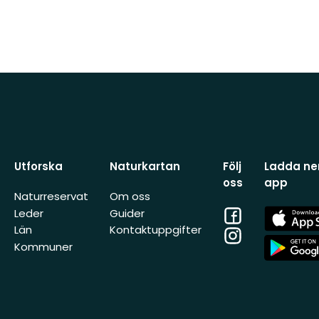
Utforska
Naturkartan
Följ
Ladda ner
oss
app
Naturreservat
Om oss
Facebook
App
Leder
Guider
Store
Län
Kontaktuppgifter
Instagram
App
Kommuner
Store