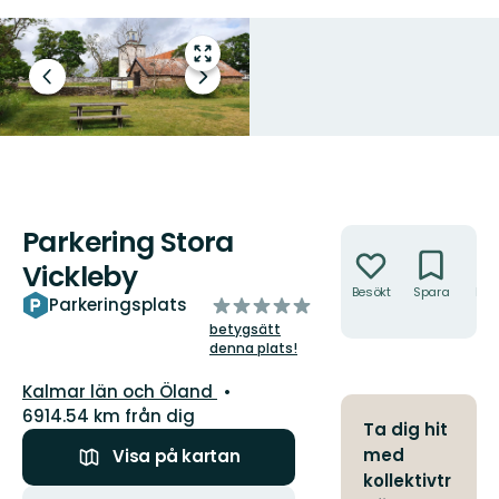
Gå
till
Föregående
Nästa
helskärmsläge
bild
bildspel
Parkering Stora
Åtgärder
Vickleby
Besökt
Spara
Hitt
av
Parkeringsplats
hit
5
betygsätt
stjärnor
denna plats!
Län:
Kalmar län och Öland
6914.54 km från dig
Ta dig hit
med
Visa på kartan
kollektivtr
Åtgärder