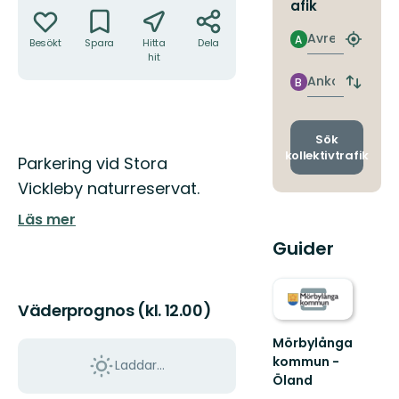
afik
Avresa
A
Besökt
Spara
Hitta
Dela
Hitta
hit
närmas
hållpla
Ankomst
B
Byt
avgång
och
ankomst
Sök
kollektivtrafik
Beskrivning
Parkering vid Stora
Vickleby naturreservat.
Läs mer
Guider
Väderprognos (kl. 12.00)
Mörbylånga
kommun -
Laddar...
Öland
Välkommen