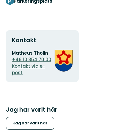
Parkeringsplats
Kontakt
E-
Organisationens
Matheus Tholin
postadress
logotyp
+46 10 354 70 00
Kontakt via e-
post
Jag har varit här
Jag har varit här