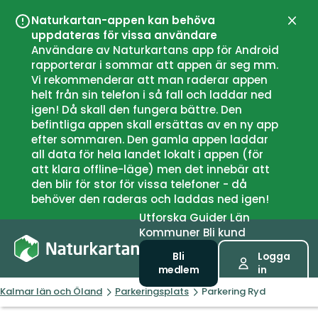
Naturkartan-appen kan behöva
Stän
uppdateras för vissa användare
Användare av Naturkartans app för Android
rapporterar i sommar att appen är seg mm.
Vi rekommenderar att man raderar appen
helt från sin telefon i så fall och laddar ned
igen! Då skall den fungera bättre. Den
befintliga appen skall ersättas av en ny app
efter sommaren. Den gamla appen laddar
all data för hela landet lokalt i appen (för
att klara offline-läge) men det innebär att
den blir för stor för vissa telefoner - då
behöver den raderas och laddas ned igen!
Utforska
Guider
Län
Kommuner
Bli kund
Bli
Logga
medlem
in
Kalmar län och Öland
Parkeringsplats
Parkering Ryd