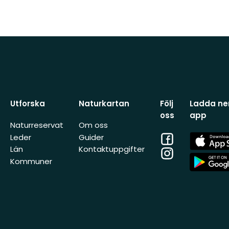
Utforska
Naturkartan
Följ
Ladda ner
oss
app
Naturreservat
Om oss
Facebook
App
Leder
Guider
Store
Län
Kontaktuppgifter
Instagram
App
Kommuner
Store