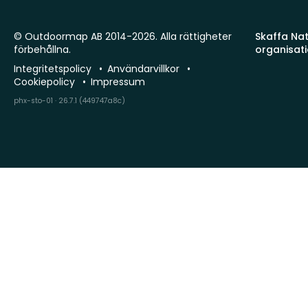
© Outdoormap AB 2014-2026. Alla rättigheter
Skaffa Natu
förbehållna.
organisat
Integritetspolicy
Användarvillkor
Cookiepolicy
Impressum
phx-sto-01 · 26.7.1 (449747a8c)