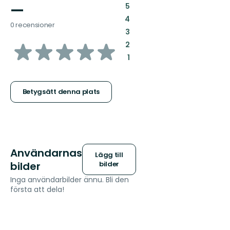
—
:
5
:
4
0 recensioner
:
3
av
:
2
:
1
5
stjärnor
Betygsätt denna plats
Användarnas
Lägg till
bilder
bilder
Inga användarbilder ännu. Bli den
första att dela!