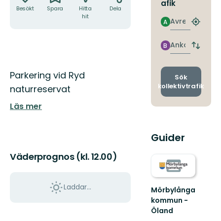
afik
Besökt
Spara
Hitta
Dela
hit
Avresa
A
Hitta
närmas
hållpla
Ankomst
B
Byt
avgång
och
Beskrivning
Parkering vid Ryd
ankomst
Sök
kollektivtrafik
naturreservat
Läs mer
Guider
Väderprognos (kl. 12.00)
Laddar...
Mörbylånga
kommun -
Öland
Välkommen