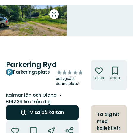
Gå
till
helskärmsläge
Parkering Ryd
Åtgärder
av
Parkeringsplats
5
Besökt
Spara
Hitt
betygsätt
hit
stjärnor
denna plats!
Län:
Kalmar län och Öland
6912.39 km från dig
Visa på kartan
Ta dig hit
med
Åtgärder
kollektivtr