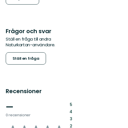
Frågor och svar
Ställ en fråga till andra
Naturkartan-användare.
Ställ en fråga
Recensioner
—
:
5
:
4
0 recensioner
:
3
:
2