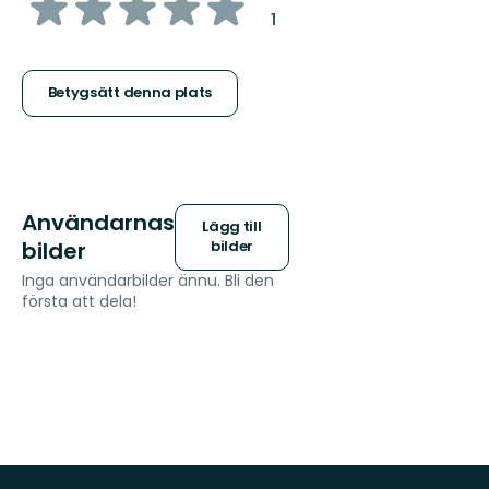
av
:
1
5
stjärnor
Betygsätt denna plats
Användarnas
Lägg till
bilder
bilder
Inga användarbilder ännu. Bli den
första att dela!