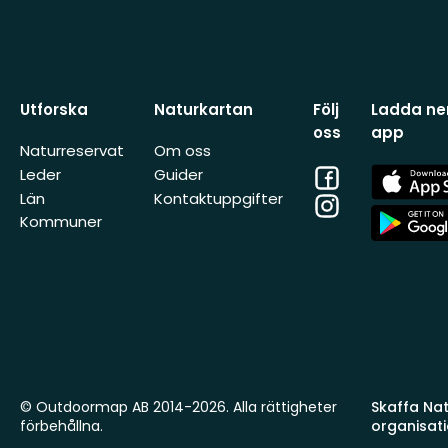
Utforska
Naturkartan
Följ
Ladda ner
oss
app
Naturreservat
Om oss
Facebook
App
Leder
Guider
Store
Län
Kontaktuppgifter
Instagram
App
Kommuner
Store
© Outdoormap AB 2014-2026. Alla rättigheter
Skaffa Natu
förbehållna.
organisat