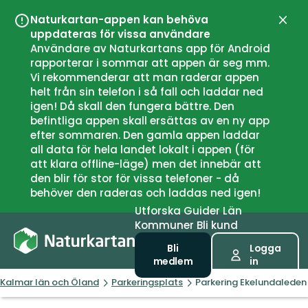
Naturkartan-appen kan behöva
Stän
uppdateras för vissa användare
Användare av Naturkartans app för Android
rapporterar i sommar att appen är seg mm.
Vi rekommenderar att man raderar appen
helt från sin telefon i så fall och laddar ned
igen! Då skall den fungera bättre. Den
befintliga appen skall ersättas av en ny app
efter sommaren. Den gamla appen laddar
all data för hela landet lokalt i appen (för
att klara offline-läge) men det innebär att
den blir för stor för vissa telefoner - då
behöver den raderas och laddas ned igen!
Utforska
Guider
Län
Kommuner
Bli kund
Bli
Logga
medlem
in
Kalmar län och Öland
Parkeringsplats
Parkering Ekelundaleden