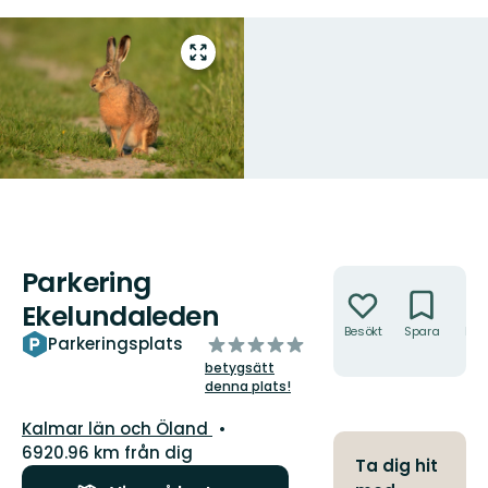
Gå
till
helskärmsläge
Parkering
Åtgärder
Ekelundaleden
Besökt
Spara
Hitt
av
Parkeringsplats
hit
5
betygsätt
stjärnor
denna plats!
Län:
Kalmar län och Öland
6920.96 km från dig
Ta dig hit