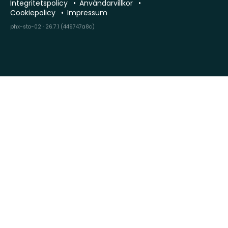
Integritetspolicy
Användarvillkor
Cookiepolicy
Impressum
phx-sto-02 · 26.7.1 (449747a8c)