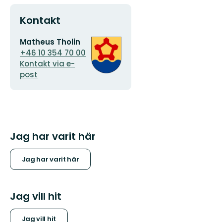
Kontakt
E-
Organisationens
Matheus Tholin
postadress
logotyp
+46 10 354 70 00
Kontakt via e-
post
Jag har varit här
Jag har varit här
Jag vill hit
Jag vill hit