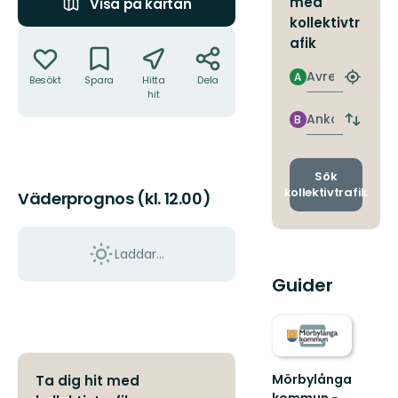
med
Visa på kartan
kollektivtr
Åtgärder
afik
Avresa
A
Besökt
Spara
Hitta
Dela
Hitta
hit
närmas
hållpla
Ankomst
B
Byt
avgång
och
ankomst
Sök
kollektivtrafik
Väderprognos (kl. 12.00)
Laddar...
Guider
Mörbylånga
Ta dig hit med