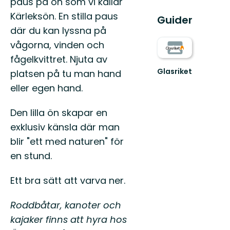
paus på ön som vi kallar
Kärleksön. En stilla paus
Guider
där du kan lyssna på
vågorna, vinden och
fågelkvittret. Njuta av
Glasriket
platsen på tu man hand
Djupa
eller egen hand.
trolska
skogar,
glittrande
Den lilla ön skapar en
sjöar,
exklusiv känsla där man
stenmur...
blir "ett med naturen" för
en stund.
Ett bra sätt att varva ner.
Roddbåtar, kanoter och
kajaker finns att hyra hos