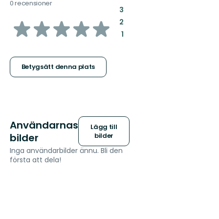
0 recensioner
:
3
av
:
2
:
1
5
stjärnor
Betygsätt denna plats
Användarnas
Lägg till
bilder
bilder
Inga användarbilder ännu. Bli den
första att dela!