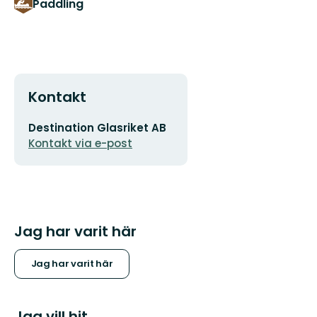
Paddling
Kontakt
E-
Destination Glasriket AB
postadress
Kontakt via e-post
Jag har varit här
Jag har varit här
Jag vill hit