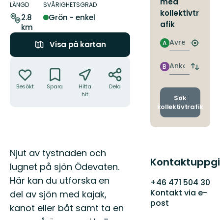
med
om
LÄNGD
SVÅRIGHETSGRAD
kollektivtr
leden
2.8
Grön - enkel
afik
km
Avresa
A
Visa på kartan
Hitta
närmas
Åtgärder
hållpla
Ankomst
B
Byt
avgång
Besökt
Spara
Hitta
Dela
och
hit
ankomst
Sök
kollektivtrafik
Beskrivning
Njut av tystnaden och
Kontaktuppgi
lugnet på sjön Ödevaten.
Här kan du utforska en
+46 471 504 30
Kontakt via e-
del av sjön med kajak,
post
kanot eller båt samt ta en