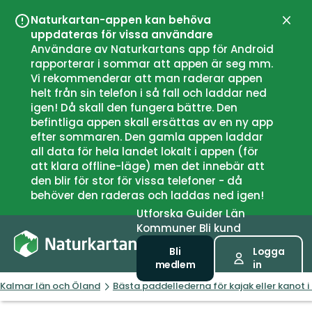
Naturkartan-appen kan behöva
Stän
uppdateras för vissa användare
Användare av Naturkartans app för Android
rapporterar i sommar att appen är seg mm.
Vi rekommenderar att man raderar appen
helt från sin telefon i så fall och laddar ned
igen! Då skall den fungera bättre. Den
befintliga appen skall ersättas av en ny app
efter sommaren. Den gamla appen laddar
all data för hela landet lokalt i appen (för
att klara offline-läge) men det innebär att
den blir för stor för vissa telefoner - då
behöver den raderas och laddas ned igen!
Utforska
Guider
Län
Kommuner
Bli kund
Bli
Logga
medlem
in
Kalmar län och Öland
Bästa paddellederna för kajak eller kanot 