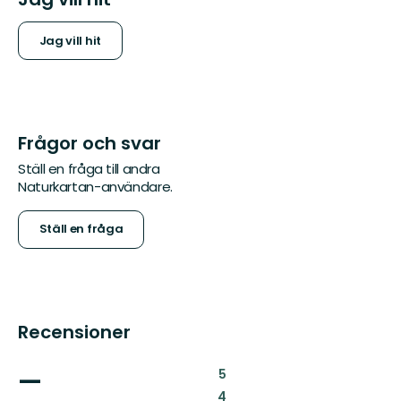
Jag vill hit
Frågor och svar
Ställ en fråga till andra
Naturkartan-användare.
Ställ en fråga
Recensioner
—
:
5
:
4