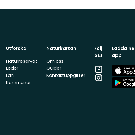
Utforska
Naturkartan
Följ
Ladda ner
oss
app
Naturreservat
Om oss
Facebook
App
Leder
Guider
Store
Län
Kontaktuppgifter
Instagram
App
Kommuner
Store