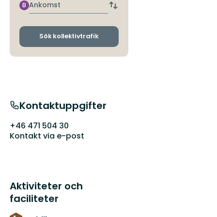
hållplats
Ankomst
B
Byt
avgångs-
och
ankomsthållplatser
Sök kollektivtrafik
Kontaktuppgifter
+46 471 504 30
Kontakt via e-post
Aktiviteter och
faciliteter