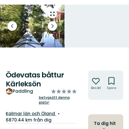
Gå
till
helskärmsläge
Föregående
Nästa
bild
bildspel
Ödevatas båttur
Åtgärder
Kärleksön
Besökt
Spara
Hitt
av
Paddling
hit
5
betygsätt denna
plats!
stjärnor
Län:
Kalmar län och Öland
6870.44 km från dig
Ta dig hit
Information