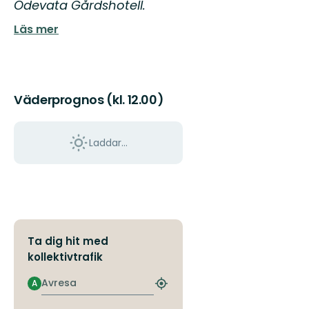
Ödevata Gårdshotell.
Läs mer
Väderprognos (kl. 12.00)
Laddar...
Ta dig hit med
kollektivtrafik
Avresa
A
Hitta
närmaste