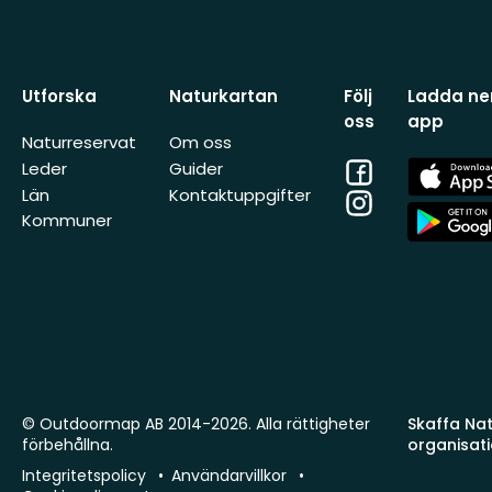
Utforska
Naturkartan
Följ
Ladda ner
oss
app
Naturreservat
Om oss
Facebook
App
Leder
Guider
Store
Län
Kontaktuppgifter
Instagram
App
Kommuner
Store
© Outdoormap AB 2014-2026. Alla rättigheter
Skaffa Natu
förbehållna.
organisat
Integritetspolicy
Användarvillkor