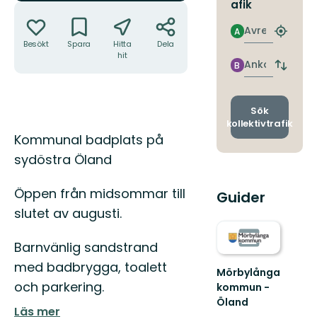
afik
Åtgärder
Avresa
A
Hitta
Besökt
Spara
Hitta
Dela
närmas
hit
hållpla
Ankomst
B
Byt
avgång
och
ankomst
Sök
kollektivtrafik
Beskrivning
Kommunal badplats på
sydöstra Öland
Öppen från midsommar till
Guider
slutet av augusti.
Barnvänlig sandstrand
med badbrygga, toalett
Mörbylånga
och parkering.
kommun -
Öland
Läs mer
Välkommen