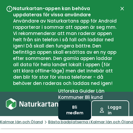
Naturkartan-appen kan behöva
Stän
uppdateras för vissa användare
Användare av Naturkartans app för Android
rapporterar i sommar att appen är seg mm.
Vi rekommenderar att man raderar appen
helt från sin telefon i så fall och laddar ned
igen! Då skall den fungera bättre. Den
befintliga appen skall ersättas av en ny app
efter sommaren. Den gamla appen laddar
all data för hela landet lokalt i appen (för
att klara offline-läge) men det innebär att
den blir för stor för vissa telefoner - då
behöver den raderas och laddas ned igen!
Utforska
Guider
Län
Kommuner
Bli kund
Bli
Logga
medlem
in
Kalmar län och Öland
Bästa badplatserna i Kalmar län och Ölan