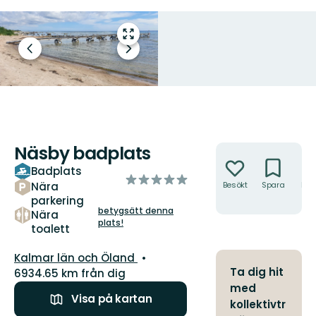
Gå
till
Föregående
Nästa
helskärmsläge
bild
bildspel
Näsby badplats
Åtgärder
Badplats
av
Nära
Besökt
Spara
Hitt
5
hit
parkering
stjärnor
betygsätt denna
Nära
plats!
toalett
Län:
Kalmar län och Öland
Ta dig hit
6934.65 km från dig
med
Visa på kartan
kollektivtr