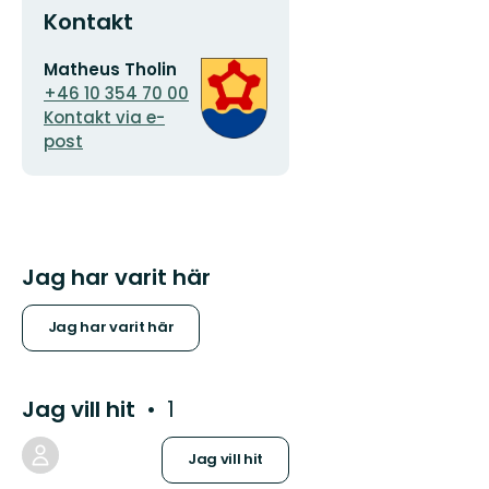
Kontakt
E-
Organisationens
Matheus Tholin
postadress
logotyp
+46 10 354 70 00
Kontakt via e-
post
Jag har varit här
Jag har varit här
Jag vill hit
1
Jag vill hit