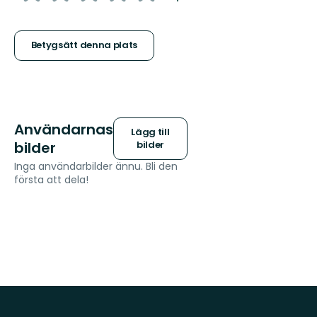
5
stjärnor
Betygsätt denna plats
Användarnas
Lägg till
bilder
bilder
Inga användarbilder ännu. Bli den
första att dela!