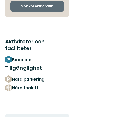
och
ankomsthållplatser
Sök kollektivtrafik
Aktiviteter och
faciliteter
Badplats
Tillgänglighet
Nära parkering
Nära toalett