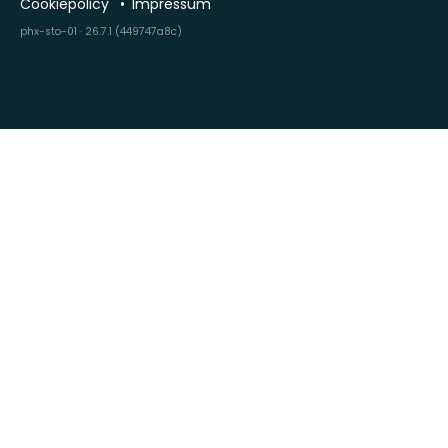
Cookiepolicy
Impressum
phx-sto-01 · 26.7.1 (449747a8c)