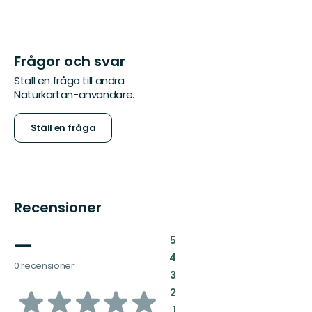
Frågor och svar
Ställ en fråga till andra
Naturkartan-användare.
Ställ en fråga
Recensioner
—
:
5
:
4
0 recensioner
:
3
av
:
2
:
1