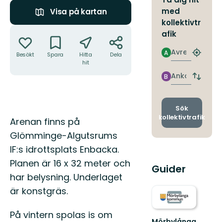
med
Visa på kartan
kollektivtr
Åtgärder
afik
Avresa
A
Besökt
Spara
Hitta
Dela
Hitta
hit
närmas
hållpla
Ankomst
B
Byt
avgång
och
ankomst
Sök
kollektivtrafik
Beskrivning
Arenan finns på
Glömminge-Algutsrums
IF:s idrottsplats Enbacka.
Planen är 16 x 32 meter och
Guider
har belysning. Underlaget
är konstgräs.
På vintern spolas is om
Mörbylånga