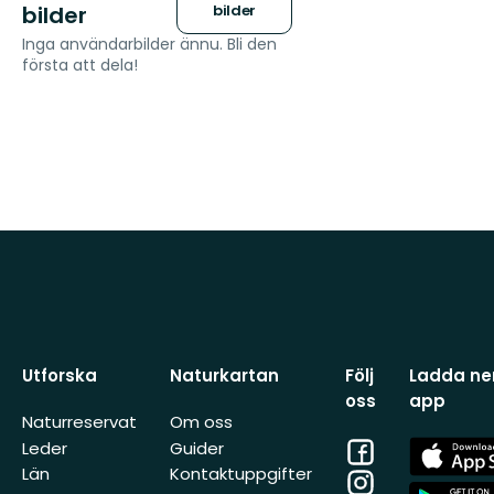
bilder
bilder
Inga användarbilder ännu. Bli den
första att dela!
Utforska
Naturkartan
Följ
Ladda ner
oss
app
Naturreservat
Om oss
Facebook
App
Leder
Guider
Store
Län
Kontaktuppgifter
Instagram
App