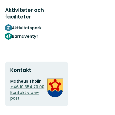
Aktiviteter och
faciliteter
Aktivitetspark
Barnäventyr
Kontakt
E-
Organisationens
Matheus Tholin
postadress
logotyp
+46 10 354 70 00
Kontakt via e-
post