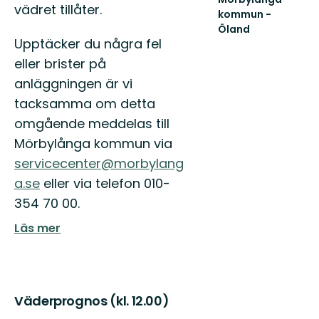
vädret tillåter.
kommun -
Öland
Upptäcker du några fel
Välkommen
till
eller brister på
vårt
anläggningen är vi
fantastiska
friluftsliv
tacksamma om detta
i
omgående meddelas till
v...
Mörbylånga kommun via
servicecenter@morbylang
a.se
eller via telefon 010-
354 70 00.
Läs mer
Väderprognos (kl. 12.00)