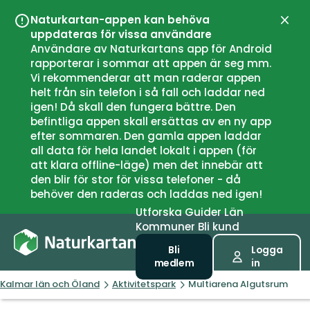
Naturkartan-appen kan behöva
Stän
uppdateras för vissa användare
Användare av Naturkartans app för Android
rapporterar i sommar att appen är seg mm.
Vi rekommenderar att man raderar appen
helt från sin telefon i så fall och laddar ned
igen! Då skall den fungera bättre. Den
befintliga appen skall ersättas av en ny app
efter sommaren. Den gamla appen laddar
all data för hela landet lokalt i appen (för
att klara offline-läge) men det innebär att
den blir för stor för vissa telefoner - då
behöver den raderas och laddas ned igen!
Utforska
Guider
Län
Kommuner
Bli kund
Bli
Logga
medlem
in
Kalmar län och Öland
Aktivitetspark
Multiarena Algutsrum