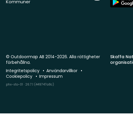
Kommuner
Store
© Outdoormap AB 2014-2026. Alla rättigheter
Skaffa Natu
förbehållna.
organisat
Integritetspolicy
Användarvillkor
Cookiepolicy
Impressum
phx-sto-01 · 26.7.1 (449747a8c)