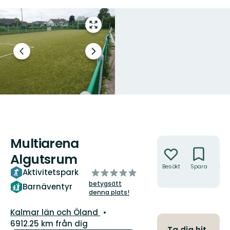
Gå
till
helskärmsläge
Föregående
Nästa
bild
bildspel
Multiarena
Åtgärder
Algutsrum
Besökt
Spara
Hitt
av
Aktivitetspark
hit
5
betygsätt
Barnäventyr
denna plats!
stjärnor
Län:
Kalmar län och Öland
6912.25 km från dig
Ta dig hit