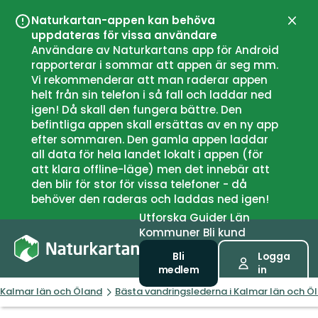
Naturkartan-appen kan behöva
Stän
uppdateras för vissa användare
Användare av Naturkartans app för Android
rapporterar i sommar att appen är seg mm.
Vi rekommenderar att man raderar appen
helt från sin telefon i så fall och laddar ned
igen! Då skall den fungera bättre. Den
befintliga appen skall ersättas av en ny app
efter sommaren. Den gamla appen laddar
all data för hela landet lokalt i appen (för
att klara offline-läge) men det innebär att
den blir för stor för vissa telefoner - då
behöver den raderas och laddas ned igen!
Utforska
Guider
Län
Kommuner
Bli kund
Bli
Logga
medlem
in
Kalmar län och Öland
Bästa vandringslederna i Kalmar län och Ö