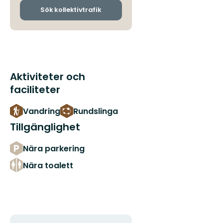
ankomsthållplatser
Sök kollektivtrafik
Aktiviteter och
faciliteter
Vandring
Rundslinga
Tillgänglighet
Nära parkering
Nära toalett