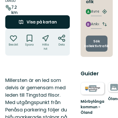
om
LÄNGD
afik
leden
7.2
Avresa
A
km
Hitta
närmas
Visa på kartan
hållpla
Ankomst
B
Byt
Åtgärder
avgång
och
ankomst
Sök
Besökt
Spara
Hitta
Dela
kollektivtrafik
hit
Guider
Beskrivning
Millersten är en led som
delvis är gemensam med
leden till Tingstad flisor.
Ölan
Mörbylånga
Med utgångspunkt från
Upple
kommun -
Öland
Penåsa parkering följer du
Öland
unika
blå-markerade stolpar på
Välkommen