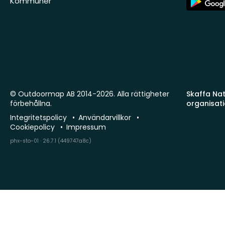
Kommuner
Store
© Outdoormap AB 2014-2026. Alla rättigheter
Skaffa Natu
förbehållna.
organisat
Integritetspolicy
Användarvillkor
Cookiepolicy
Impressum
phx-sto-01 · 26.7.1 (449747a8c)