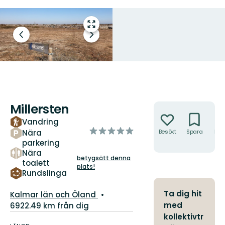
Gå
till
Föregående
Nästa
helskärmsläge
bild
bildspel
Millersten
Åtgärder
Vandring
av
Nära
Besökt
Spara
Hitt
5
hit
parkering
stjärnor
Nära
betygsätt denna
toalett
plats!
Rundslinga
Län:
Ta dig hit
Kalmar län och Öland
med
6922.49 km från dig
Information
kollektivtr