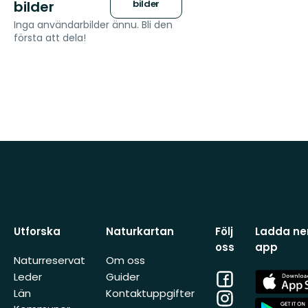
bilder
bilder
Inga användarbilder ännu. Bli den
första att dela!
Utforska
Naturkartan
Följ
Ladda ner
oss
app
Naturreservat
Om oss
Facebook
App
Leder
Guider
Store
Län
Kontaktuppgifter
Instagram
App