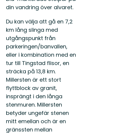
natur
till
du
din vandring över alvaret.
vårt
också
fantastiska
Du kan välja att gå en 7,2
friluftsliv
i
km lång slinga med
v...
utgångspunkt från
parkeringen/banvallen,
eller i kombination med en
tur till Tingstad flisor, en
sträcka på 13,8 km.
Millersten är ett stort
flyttblock av granit,
insprängt i den långa
stenmuren. Millersten
betyder ungefär stenen
mitt emellan och är en
gränssten mellan