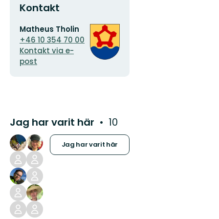
Kontakt
E-
Organisationens
Matheus Tholin
postadress
logotyp
+46 10 354 70 00
Kontakt via e-
post
Jag har varit här
10
Jag har varit här