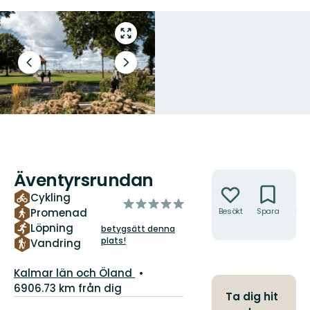
Gå
till
helskärmsläge
Föregående
Nästa
bild
bildspel
Äventyrsrundan
Åtgärder
Cykling
av
Promenad
Besökt
Spara
Hitt
5
hit
Löpning
betygsätt denna
stjärnor
plats!
Vandring
Län:
Kalmar län och Öland
6906.73 km från dig
Ta dig hit
Information