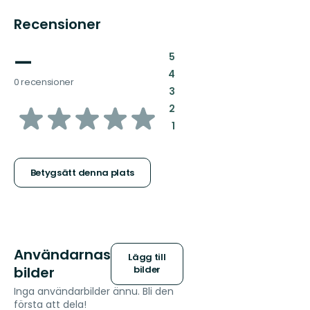
Recensioner
—
:
5
:
4
0 recensioner
:
3
av
:
2
:
1
5
stjärnor
Betygsätt denna plats
Användarnas
Lägg till
bilder
bilder
Inga användarbilder ännu. Bli den
första att dela!