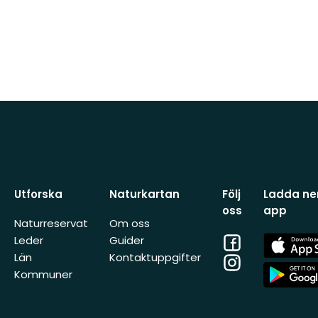
Utforska
Naturkartan
Följ
Ladda ner
oss
app
Naturreservat
Om oss
Facebook
App
Leder
Guider
Store
Län
Kontaktuppgifter
Instagram
App
Kommuner
Store