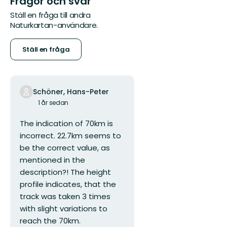
Frågor och svar
Ställ en fråga till andra
Naturkartan-användare.
Ställ en fråga
Schöner, Hans-Peter
1 år sedan
The indication of 70km is
incorrect. 22.7km seems to
be the correct value, as
mentioned in the
description?! The height
profile indicates, that the
track was taken 3 times
with slight variations to
reach the 70km.