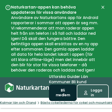
Naturkartan-appen kan behöva
Stän
uppdateras för vissa användare
Användare av Naturkartans app för Android
rapporterar i sommar att appen är seg mm.
Vi rekommenderar att man raderar appen
helt från sin telefon i så fall och laddar ned
igen! Då skall den fungera bättre. Den
befintliga appen skall ersättas av en ny app
efter sommaren. Den gamla appen laddar
all data för hela landet lokalt i appen (för
att klara offline-läge) men det innebär att
den blir för stor för vissa telefoner - då
behöver den raderas och laddas ned igen!
Utforska
Guider
Län
Kommuner
Bli kund
Bli
Logga
medlem
in
Kalmar län och Öland
Bästa cykellederna för cykel och mountain