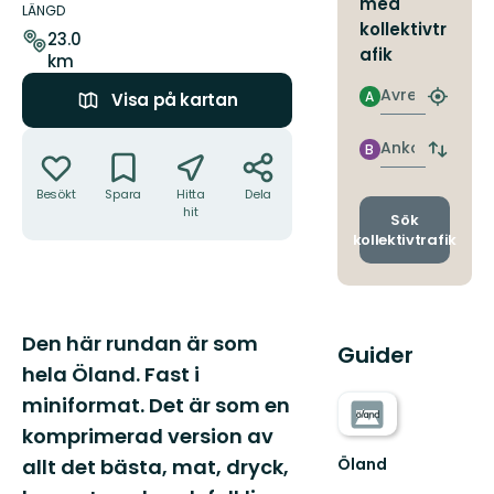
med
om
LÄNGD
kollektivtr
leden
23.0
afik
km
Avresa
A
Visa på kartan
Hitta
närmas
Åtgärder
hållpla
Ankomst
B
Byt
avgång
Besökt
Spara
Hitta
Dela
och
hit
ankomst
Sök
kollektivtrafik
Beskrivning
Den här rundan är som
Guider
hela Öland. Fast i
miniformat. Det är som en
komprimerad version av
Öland
allt det bästa, mat, dryck,
Upplev