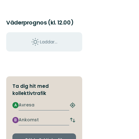
Väderprognos (kl. 12.00)
Laddar...
Ta dig hit med
kollektivtrafik
Avresa
A
Hitta
närmaste
hållplats
Ankomst
B
Byt
avgångs-
och
ankomsthållplatser