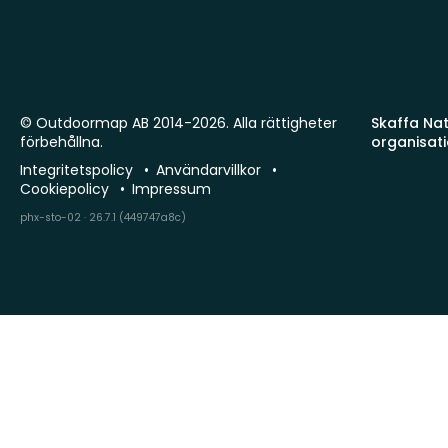
© Outdoormap AB 2014-2026. Alla rättigheter
Skaffa Natu
förbehållna.
organisat
Integritetspolicy
Användarvillkor
Cookiepolicy
Impressum
phx-sto-02 · 26.7.1 (449747a8c)