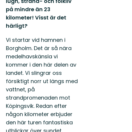
lugn, strand- och folkliv
Ölands
unika
på mindre än 23
natur
kilometer! Visst är det
du
härligt?
också!
Vi startar vid hamnen i
Borgholm. Det är så nära
medelhavskänsla vi
kommer i den här delen av
landet. Vi slingrar oss
försiktigt norr ut längs med
vattnet, på
strandpromenaden mot
Köpingsvik. Redan efter
någon kilometer erbjuder
den här turen fantastiska
utblickar över sundet.