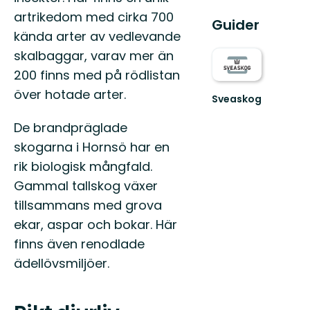
artrikedom med cirka 700
Guider
kända arter av vedlevande
skalbaggar, varav mer än
200 finns med på rödlistan
över hotade arter.
Sveaskog
Upptäck
Sveaskogs
De brandpräglade
ekoparker
skogarna i Hornsö har en
och
besöksområden
rik biologisk mångfald.
Gammal tallskog växer
tillsammans med grova
ekar, aspar och bokar. Här
finns även renodlade
ädellövsmiljöer.