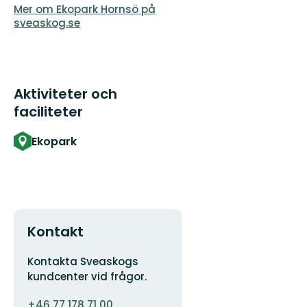
Mer om Ekopark Hornsö på
sveaskog.se
Aktiviteter och
faciliteter
Ekopark
Kontakt
Adress
Kontakta Sveaskogs
kundcenter vid frågor.
E-
+46 77 178 71 00
postadress