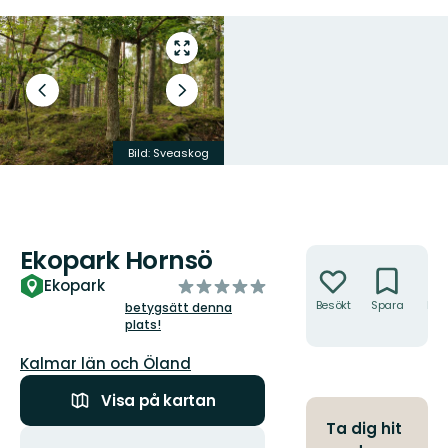
Gå
till
helskärmsläge
Föregående
Nästa
bild
bildspel
Bild: Sveaskog
Bild: Sveaskog
Ekopark Hornsö
Åtgärder
av
Ekopark
5
Besökt
Spara
Hitt
betygsätt denna
hit
plats!
stjärnor
Län:
Kalmar län och Öland
Visa på kartan
Ta dig hit
Åtgärder