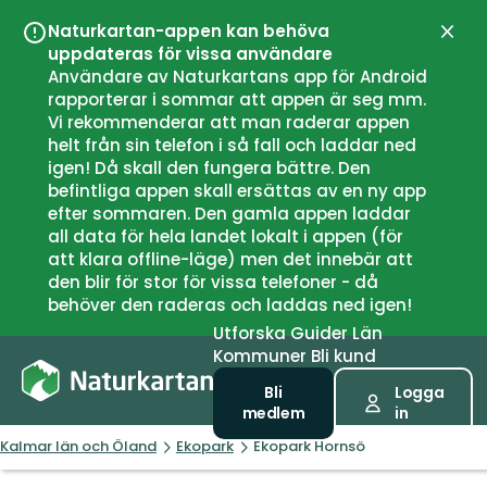
Naturkartan-appen kan behöva
Stän
uppdateras för vissa användare
Användare av Naturkartans app för Android
rapporterar i sommar att appen är seg mm.
Vi rekommenderar att man raderar appen
helt från sin telefon i så fall och laddar ned
igen! Då skall den fungera bättre. Den
befintliga appen skall ersättas av en ny app
efter sommaren. Den gamla appen laddar
all data för hela landet lokalt i appen (för
att klara offline-läge) men det innebär att
den blir för stor för vissa telefoner - då
behöver den raderas och laddas ned igen!
Utforska
Guider
Län
Kommuner
Bli kund
Bli
Logga
medlem
in
Kalmar län och Öland
Ekopark
Ekopark Hornsö