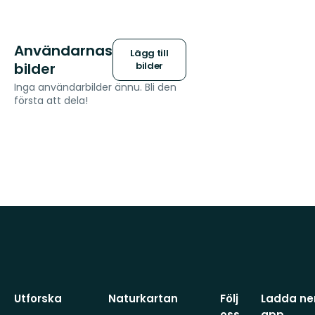
Användarnas
Lägg till
bilder
bilder
Inga användarbilder ännu. Bli den
första att dela!
Utforska
Naturkartan
Följ
Ladda ner
oss
app