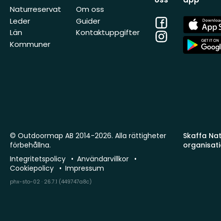
Naturreservat
Om oss
Facebook
App
Leder
Guider
Store
Län
Kontaktuppgifter
Instagram
App
Kommuner
Store
© Outdoormap AB 2014-2026. Alla rättigheter
Skaffa Natu
förbehållna.
organisat
Integritetspolicy
Användarvillkor
Cookiepolicy
Impressum
phx-sto-02 · 26.7.1 (449747a8c)