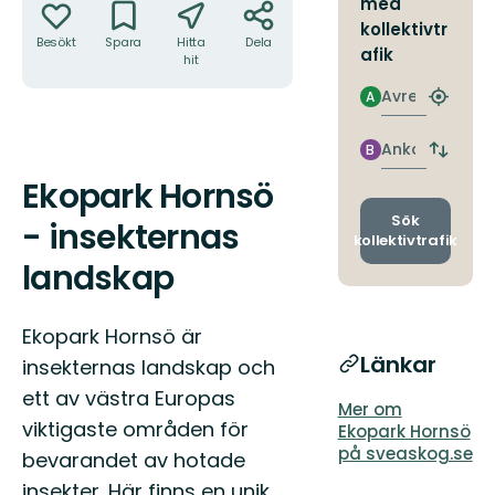
med
kollektivtr
Besökt
Spara
Hitta
Dela
afik
hit
Avresa
A
Hitta
närmas
hållpla
Ankomst
B
Byt
avgång
Ekopark Hornsö
Beskrivning
och
ankomst
Sök
- insekternas
kollektivtrafik
landskap
Ekopark Hornsö är
Länkar
insekternas landskap och
ett av västra Europas
Mer om
viktigaste områden för
Ekopark Hornsö
på sveaskog.se
bevarandet av hotade
insekter. Här finns en unik