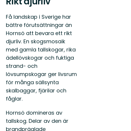
Rikt djurliv
Få landskap i Sverige har
bättre förutsättningar än
Hornsö att bevara ett rikt
djurliv. En skogsmosaik
med gamla tallskogar, rika
ädellövskogar och fuktiga
strand- och
lövsumpskogar ger livsrum
för många sällsynta
skalbaggar, fjärilar och
fåglar.
Hornsö domineras av
tallskog. Delar av den är
brandpräglade