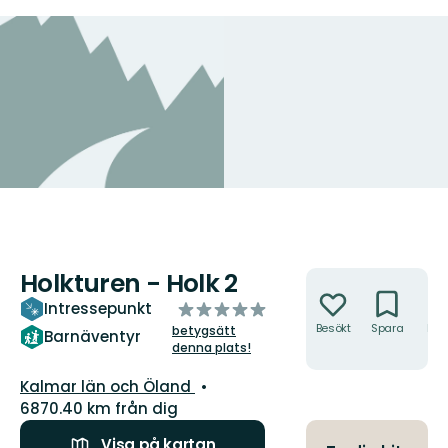
Holkturen - Holk 2
Åtgärder
av
Intressepunkt
5
Besökt
Spara
Hitt
betygsätt
Barnäventyr
hit
denna plats!
stjärnor
Län:
Kalmar län och Öland
6870.40 km från dig
Visa på kartan