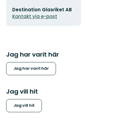
E-
Destination Glasriket AB
postadress
Kontakt via e-post
Jag har varit här
Jag har varit här
Jag vill hit
Jag vill hit