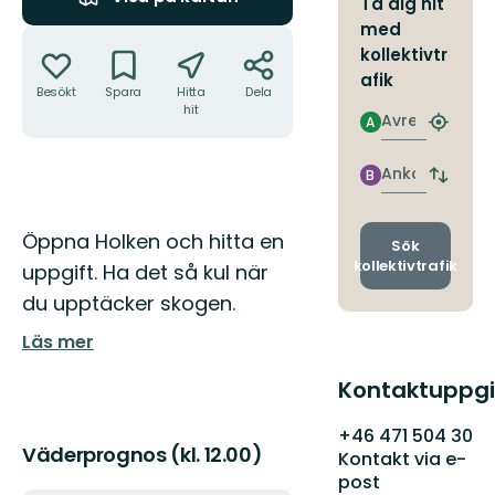
Ta dig hit
med
Åtgärder
kollektivtr
afik
Besökt
Spara
Hitta
Dela
hit
Avresa
A
Hitta
närmas
hållpla
Ankomst
B
Byt
avgång
och
Beskrivning
Öppna Holken och hitta en
ankomst
Sök
kollektivtrafik
uppgift. Ha det så kul när
du upptäcker skogen.
Läs mer
Kontaktuppgi
+46 471 504 30
Väderprognos (kl. 12.00)
Kontakt via e-
post