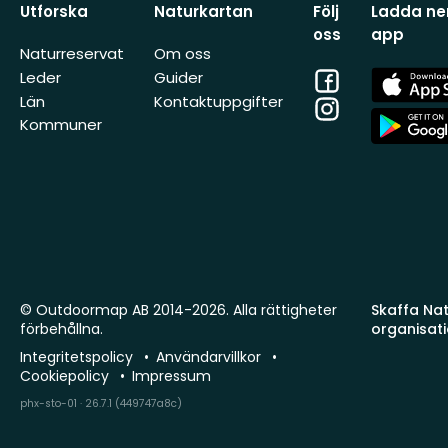
Utforska
Naturkartan
Följ
Ladda ner
oss
app
Naturreservat
Om oss
Facebook
App
Leder
Guider
Store
Län
Kontaktuppgifter
Instagram
App
Kommuner
Store
© Outdoormap AB 2014-2026. Alla rättigheter
Skaffa Natu
förbehållna.
organisat
Integritetspolicy
Användarvillkor
Cookiepolicy
Impressum
phx-sto-01 · 26.7.1 (449747a8c)