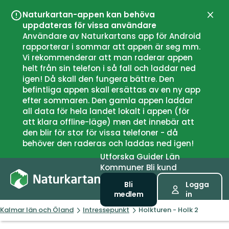
Naturkartan-appen kan behöva
Stän
uppdateras för vissa användare
Användare av Naturkartans app för Android
rapporterar i sommar att appen är seg mm.
Vi rekommenderar att man raderar appen
helt från sin telefon i så fall och laddar ned
igen! Då skall den fungera bättre. Den
befintliga appen skall ersättas av en ny app
efter sommaren. Den gamla appen laddar
all data för hela landet lokalt i appen (för
att klara offline-läge) men det innebär att
den blir för stor för vissa telefoner - då
behöver den raderas och laddas ned igen!
Utforska
Guider
Län
Kommuner
Bli kund
Bli
Logga
medlem
in
Kalmar län och Öland
Intressepunkt
Holkturen - Holk 2