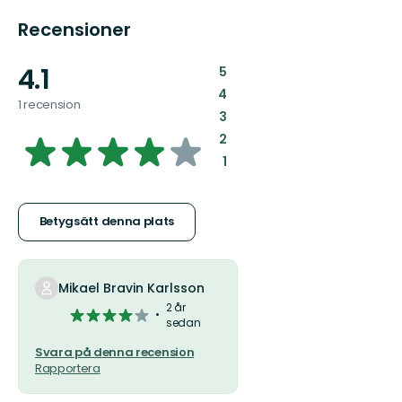
Recensioner
4.1
:
5
:
4
1 recension
:
3
4.095811051693405
:
2
:
1
av
5
Betygsätt denna plats
stjärnor
Mikael Bravin Karlsson
2 år
4
sedan
av
5
Svara på denna recension
Rapportera
stjärnor