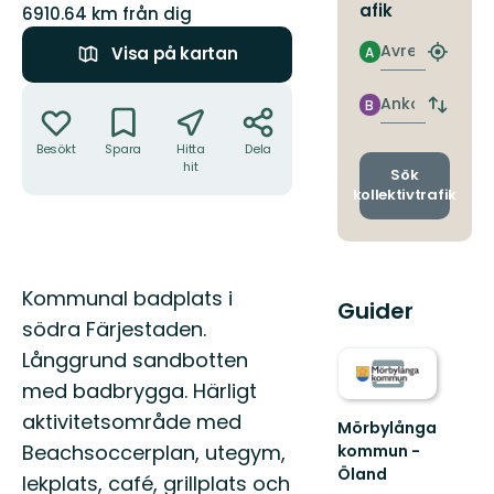
afik
6910.64 km från dig
Avresa
Visa på kartan
A
Hitta
närmas
Åtgärder
hållpla
Ankomst
B
Byt
avgång
Besökt
Spara
Hitta
Dela
och
hit
ankomst
Sök
kollektivtrafik
Beskrivning
Kommunal badplats i
Guider
södra Färjestaden.
Långgrund sandbotten
med badbrygga. Härligt
aktivitetsområde med
Mörbylånga
Beachsoccerplan, utegym,
kommun -
Öland
lekplats, café, grillplats och
Välkommen