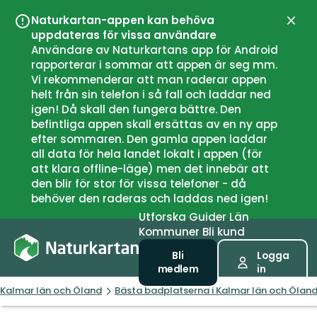
Naturkartan-appen kan behöva
Stän
uppdateras för vissa användare
Användare av Naturkartans app för Android
rapporterar i sommar att appen är seg mm.
Vi rekommenderar att man raderar appen
helt från sin telefon i så fall och laddar ned
igen! Då skall den fungera bättre. Den
befintliga appen skall ersättas av en ny app
efter sommaren. Den gamla appen laddar
all data för hela landet lokalt i appen (för
att klara offline-läge) men det innebär att
den blir för stor för vissa telefoner - då
behöver den raderas och laddas ned igen!
Utforska
Guider
Län
Kommuner
Bli kund
Bli
Logga
medlem
in
Kalmar län och Öland
Bästa badplatserna i Kalmar län och Ölan