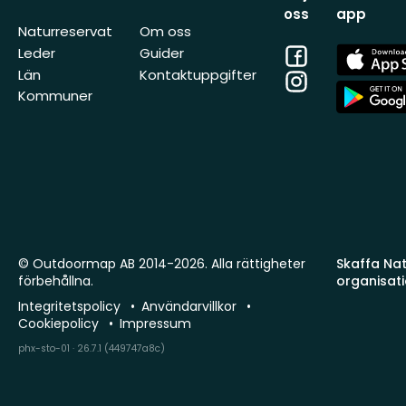
oss
app
Naturreservat
Om oss
Facebook
App
Leder
Guider
Store
Län
Kontaktuppgifter
Instagram
App
Kommuner
Store
© Outdoormap AB 2014-2026. Alla rättigheter
Skaffa Natu
förbehållna.
organisat
Integritetspolicy
Användarvillkor
Cookiepolicy
Impressum
phx-sto-01 · 26.7.1 (449747a8c)