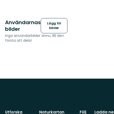
Användarnas
Lägg till
bilder
bilder
Inga användarbilder ännu. Bli den
första att dela!
Utforska
Naturkartan
Följ
Ladda ner