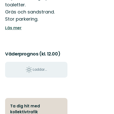
toaletter.
till
vårt
Gräs och sandstrand.
fantastiska
Stor parkering.
friluftsliv
i
Läs mer
v...
Väderprognos (kl. 12.00)
Laddar...
Ta dig hit med
kollektivtrafik