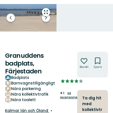
Gå
till
Föregående
Nästa
helskärmsläge
bild
bildspel
Granuddens
Åtgärder
badplats,
Besökt
Spara
Hitt
Färjestaden
hit
Badplats
4.095811051693405
Barnvagnstillgängligt
av
Nära parkering
5
4.1
se
Nära kollektivtrafik
stjärnor
recensioner
Ta dig hit
Nära toalett
med
kollektivtr
Län:
Kalmar län och Öland