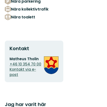
Nära parkering
Nära kollektivtrafik
Nära toalett
Kontakt
E-
Organisationens
Matheus Tholin
postadress
logotyp
+46 10 354 70 00
Kontakt via e-
post
Jag har varit här