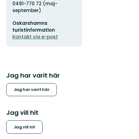
Adress
0491-770 72 (maj-
september)
E-
Oskarshamns
postadress
turistinformation
Kontakt via e-post
Jag har varit här
Jag har varit här
Jag vill hit
Jag vill hit