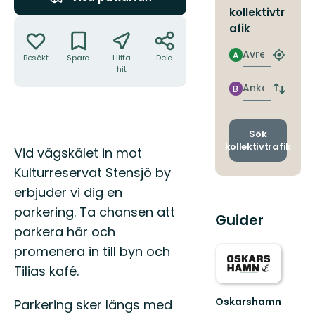
kollektivtr
Åtgärder
afik
Avresa
A
Besökt
Spara
Hitta
Dela
Hitta
hit
närmas
hållpla
Ankomst
B
Byt
avgång
och
ankomst
Sök
kollektivtrafik
Beskrivning
Vid vägskälet in mot
Kulturreservat Stensjö by
erbjuder vi dig en
parkering. Ta chansen att
Guider
parkera här och
promenera in till byn och
Tilias kafé.
Oskarshamn
Parkering sker längs med
Välkommen