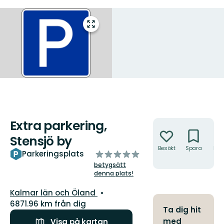
Gå
till
helskärmsläge
Extra parkering,
Åtgärder
Stensjö by
Besökt
Spara
Hitt
av
Parkeringsplats
hit
5
betygsätt
stjärnor
denna plats!
Län:
Kalmar län och Öland
6871.96 km från dig
Ta dig hit
med
Visa på kartan