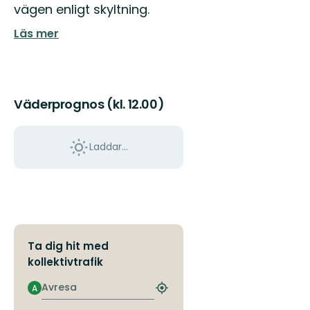
vägen enligt skyltning.
till
Oskarshamns
Läs mer
fantastiska
natur!
Väderprognos (kl. 12.00)
Laddar...
Ta dig hit med
kollektivtrafik
Avresa
A
Hitta
närmaste