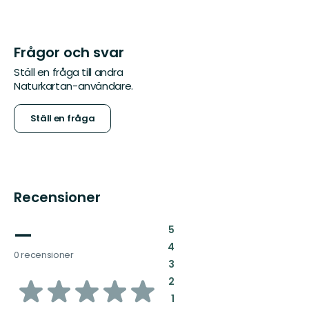
Frågor och svar
Ställ en fråga till andra
Naturkartan-användare.
Ställ en fråga
Recensioner
—
:
5
:
4
0 recensioner
:
3
av
:
2
:
1