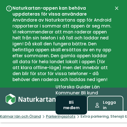
Naturkartan-appen kan behöva
Stän
uppdateras för vissa användare
Användare av Naturkartans app för Android
rapporterar i sommar att appen är seg mm.
Vi rekommenderar att man raderar appen
helt från sin telefon i så fall och laddar ned
igen! Då skall den fungera bättre. Den
befintliga appen skall ersättas av en ny app
efter sommaren. Den gamla appen laddar
all data för hela landet lokalt i appen (för
att klara offline-läge) men det innebär att
den blir för stor för vissa telefoner - då
behöver den raderas och laddas ned igen!
Utforska
Guider
Län
Kommuner
Bli kund
Bli
Logga
medlem
in
Kalmar län och Öland
Parkeringsplats
Extra parkering, Stensjö 