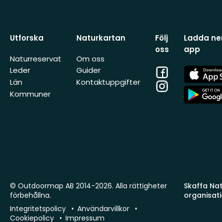
Utforska
Naturkartan
Följ
Ladda ner
oss
app
Naturreservat
Om oss
Facebook
App
Leder
Guider
Store
Län
Kontaktuppgifter
Instagram
App
Kommuner
Store
© Outdoormap AB 2014-2026. Alla rättigheter
Skaffa Natu
förbehållna.
organisat
Integritetspolicy
Användarvillkor
Cookiepolicy
Impressum