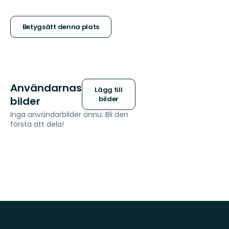
5
stjärnor
Betygsätt denna plats
Användarnas
Lägg till
bilder
bilder
Inga användarbilder ännu. Bli den
första att dela!