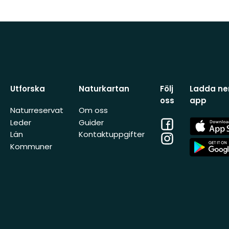
Utforska
Naturkartan
Följ
Ladda ner
oss
app
Naturreservat
Om oss
Facebook
App
Leder
Guider
Store
Län
Kontaktuppgifter
Instagram
App
Kommuner
Store