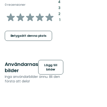
:
4
0 recensioner
:
3
av
:
2
:
1
5
stjärnor
Betygsätt denna plats
Användarnas
Lägg till
bilder
bilder
Inga användarbilder ännu. Bli den
första att dela!