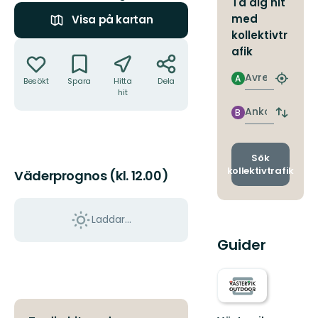
Ta dig hit
med
Visa på kartan
kollektivtr
Åtgärder
afik
Avresa
A
Besökt
Spara
Hitta
Dela
Hitta
hit
närmas
hållpla
Ankomst
B
Byt
avgång
och
ankomst
Sök
kollektivtrafik
Väderprognos (kl. 12.00)
Laddar...
Guider