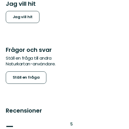
Jag vill hit
Jag vill hit
Frågor och svar
Ställ en fråga till andra
Naturkartan-användare.
Ställ en fråga
Recensioner
—
:
5