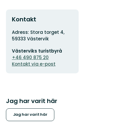
Kontakt
Adress
Adress: Stora torget 4,
59333 Västervik
E-
Västerviks turistbyrå
postadress
+46 490 875 20
Kontakt via e-post
Jag har varit här
Jag har varit här