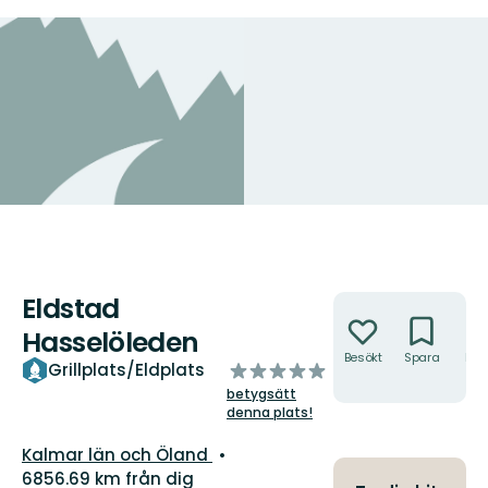
Eldstad
Åtgärder
Hasselöleden
Besökt
Spara
Hitt
av
Grillplats/Eldplats
hit
5
betygsätt
stjärnor
denna plats!
Län:
Kalmar län och Öland
6856.69 km från dig