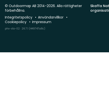
© Outdoormap AB 2014-2026. Alla rättigheter
Skaffa Natu
förbehållna.
organisat
Integritetspolicy
Användarvillkor
Cookiepolicy
Impressum
phx-sto-02 · 26.7.1 (449747a8c)