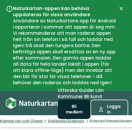
Naturkartan-appen kan behöva
Stän
uppdateras för vissa användare
Användare av Naturkartans app för Android
rapporterar i sommar att appen är seg mm.
Vi rekommenderar att man raderar appen
helt från sin telefon i så fall och laddar ned
igen! Då skall den fungera bättre. Den
befintliga appen skall ersättas av en ny app
efter sommaren. Den gamla appen laddar
all data för hela landet lokalt i appen (för
att klara offline-läge) men det innebär att
den blir för stor för vissa telefoner - då
behöver den raderas och laddas ned igen!
Utforska
Guider
Län
Kommuner
Bli kund
Bli
Logga
medlem
in
Kalmar län och Öland
Grillplats/Eldplats
Eldstad Hasselöleden