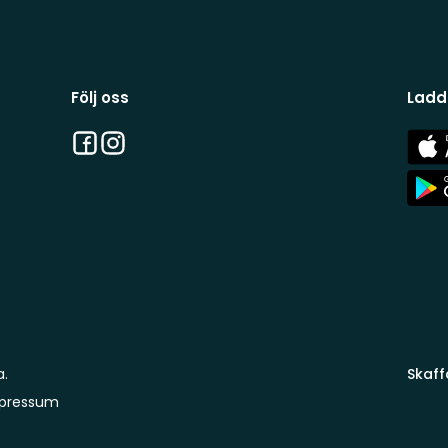
Följ oss
Ladd
Facebook
Instagram
App
Stor
App
Stor
a.
Skaff
pressum