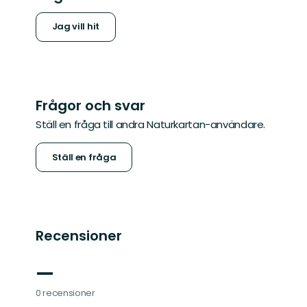
Jag vill hit
Frågor och svar
Ställ en fråga till andra Naturkartan-användare.
Ställ en fråga
Recensioner
—
0 recensioner