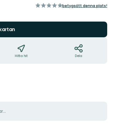
av
betygsätt denna plats!
5
stjärnor
 kartan
Hitta hit
Dela
r...