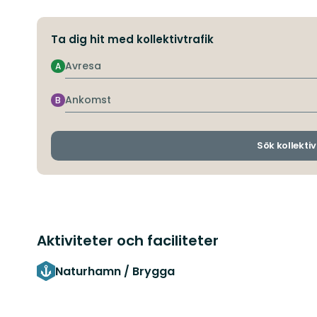
Ta dig hit med kollektivtrafik
Avresa
A
Ankomst
B
Sök kollektiv
Aktiviteter och faciliteter
Naturhamn / Brygga