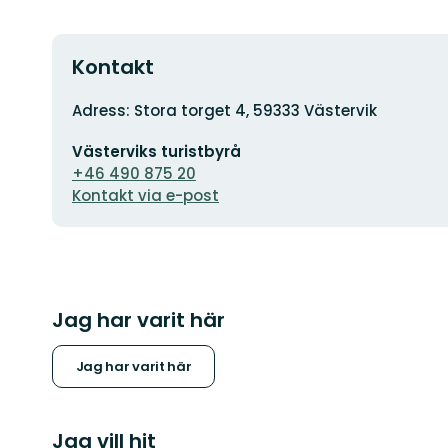
Kontakt
Adress
Adress: Stora torget 4, 59333 Västervik
E-
Västerviks turistbyrå
postadress
+46 490 875 20
Kontakt via e-post
Jag har varit här
Jag har varit här
Jag vill hit