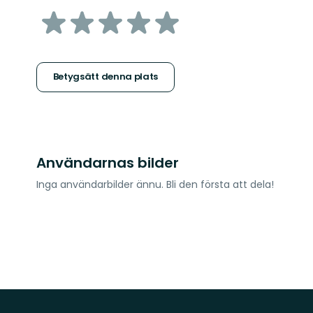
av
5
stjärnor
Betygsätt denna plats
Användarnas bilder
Inga användarbilder ännu. Bli den första att dela!