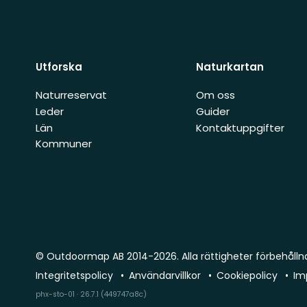
Utforska
Naturkartan
Naturreservat
Om oss
Leder
Guider
Län
Kontaktuppgifter
Kommuner
© Outdoormap AB 2014-2026. Alla rättigheter förbehålln
Integritetspolicy
Användarvillkor
Cookiepolicy
Im
phx-sto-01 · 26.7.1 (449747a8c)