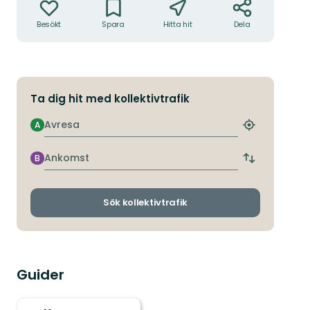
Besökt
Spara
Hitta hit
Dela
Ta dig hit med kollektivtrafik
Avresa
A
Hitta
närmaste
hållplats
Ankomst
B
Byt
avgångs-
och
ankomsthållp
Sök kollektivtrafik
Guider