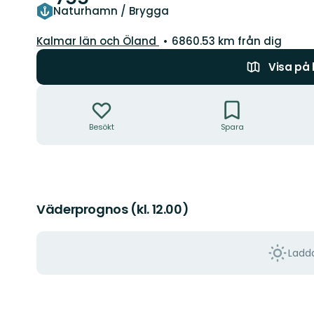
Naturhamn / Brygga
Län:
Kalmar län och Öland
6860.53 km från dig
Visa på
Åtgärder
Besökt
Spara
Väderprognos (kl. 12.00)
Ladda