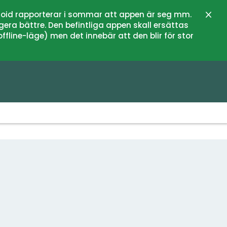
oid rapporterar i sommar att appen är seg mm.
Stän
gera bättre. Den befintliga appen skall ersättas
fline-läge) men det innebär att den blir för stor