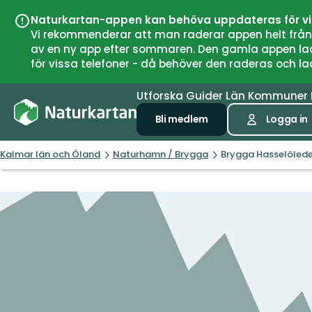
Naturkartan-appen kan behöva uppdateras för v
Vi rekommenderar att man raderar appen helt från si
av en ny app efter sommaren. Den gamla appen laddar
för vissa telefoner - då behöver den raderas och l
Utforska
Guider
Län
Kommuner
Bli medlem
Logga in
Kalmar län och Öland
Naturhamn / Brygga
Brygga Hasselöled