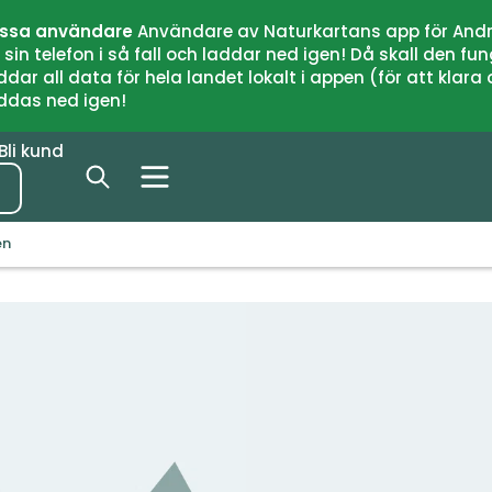
issa användare
Användare av Naturkartans app för Andr
n telefon i så fall och laddar ned igen! Då skall den fun
 all data för hela landet lokalt i appen (för att klara of
addas ned igen!
Bli kund
en