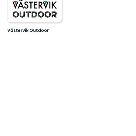
Västervik Outdoor
Upptäck
Västerviks
oslagbara
natur.
En
guide
ti...