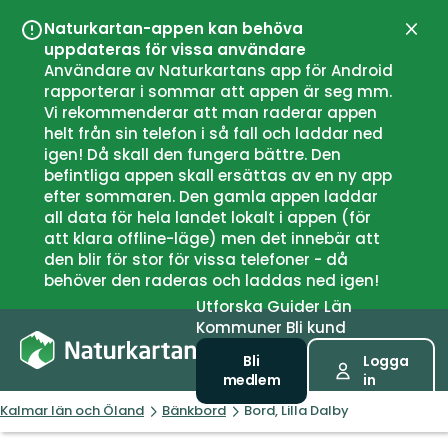
Naturkartan-appen kan behöva
Stän
uppdateras för vissa användare
Användare av Naturkartans app för Android
rapporterar i sommar att appen är seg mm.
Vi rekommenderar att man raderar appen
helt från sin telefon i så fall och laddar ned
igen! Då skall den fungera bättre. Den
befintliga appen skall ersättas av en ny app
efter sommaren. Den gamla appen laddar
all data för hela landet lokalt i appen (för
att klara offline-läge) men det innebär att
den blir för stor för vissa telefoner - då
behöver den raderas och laddas ned igen!
Utforska
Guider
Län
Kommuner
Bli kund
Bli
Logga
medlem
in
Kalmar län och Öland
Bänkbord
Bord, Lilla Dalby