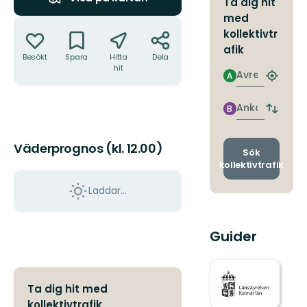
Ta dig hit
med
Åtgärder
kollektivtr
afik
Besökt
Spara
Hitta
Dela
hit
Avresa
A
Hitta
närmas
hållpla
Ankomst
B
Byt
avgång
och
Väderprognos (kl. 12.00)
ankomst
Sök
kollektivtrafik
Laddar...
Guider
Ta dig hit med
kollektivtrafik