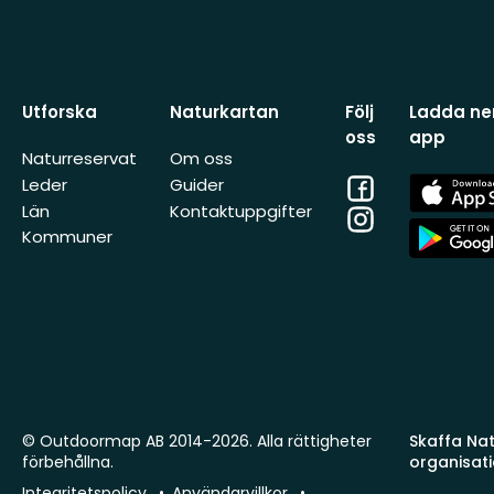
Utforska
Naturkartan
Följ
Ladda ner
oss
app
Naturreservat
Om oss
Facebook
App
Leder
Guider
Store
Län
Kontaktuppgifter
Instagram
App
Kommuner
Store
© Outdoormap AB 2014-2026. Alla rättigheter
Skaffa Natu
förbehållna.
organisat
Integritetspolicy
Användarvillkor