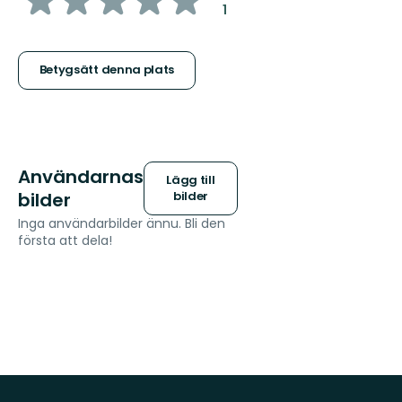
:
1
5
stjärnor
Betygsätt denna plats
Användarnas
Lägg till
bilder
bilder
Inga användarbilder ännu. Bli den
första att dela!