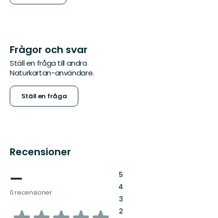
Frågor och svar
Ställ en fråga till andra
Naturkartan-användare.
Ställ en fråga
Recensioner
—
:
5
:
4
0 recensioner
:
3
av
:
2