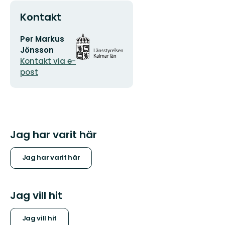
Kontakt
E-
Organisationens
Per Markus
postadress
logotyp
Jönsson
Kontakt via e-
post
Jag har varit här
Jag har varit här
Jag vill hit
Jag vill hit