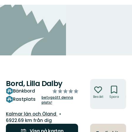
Bord, Lilla Dalby
Åtgärder
av
Bänkbord
5
Besökt
Spara
Hitt
betygsätt denna
Rastplats
hit
plats!
stjärnor
Län:
Kalmar län och Öland
6922.69 km från dig
Visa på kartan