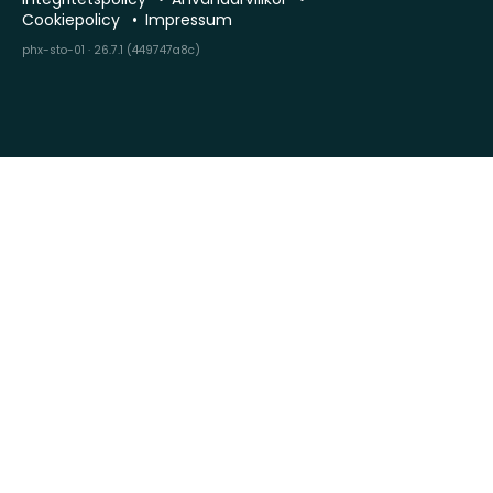
Cookiepolicy
Impressum
phx-sto-01 · 26.7.1 (449747a8c)