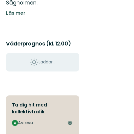
Sågholmen.
Läs mer
Väderprognos (kl. 12.00)
Laddar...
Ta dig hit med
kollektivtrafik
Avresa
A
Hitta
närmaste