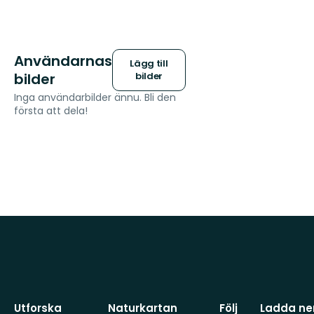
Användarnas
Lägg till
bilder
bilder
Inga användarbilder ännu. Bli den
första att dela!
Utforska
Naturkartan
Följ
Ladda ner