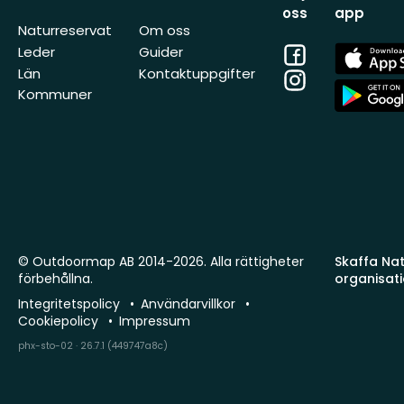
oss
app
Naturreservat
Om oss
Facebook
App
Leder
Guider
Store
Län
Kontaktuppgifter
Instagram
App
Kommuner
Store
© Outdoormap AB 2014-2026. Alla rättigheter
Skaffa Natu
förbehållna.
organisat
Integritetspolicy
Användarvillkor
Cookiepolicy
Impressum
phx-sto-02 · 26.7.1 (449747a8c)