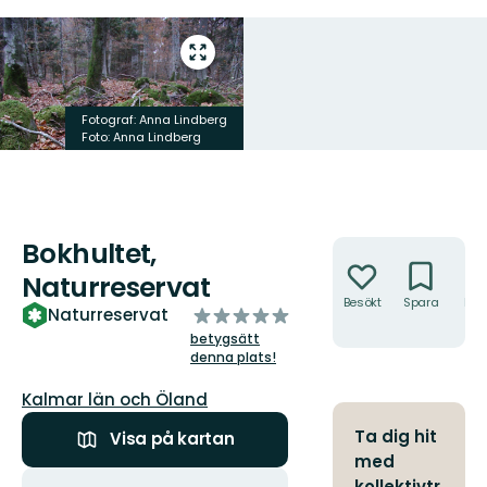
Gå
till
helskärmsläge
Fotograf: Anna Lindberg
Foto: Anna Lindberg
Bokhultet,
Åtgärder
Naturreservat
Besökt
Spara
Hitt
av
Naturreservat
hit
5
betygsätt
stjärnor
denna plats!
Län:
Kalmar län och Öland
Ta dig hit
Visa på kartan
med
Åtgärder
kollektivtr