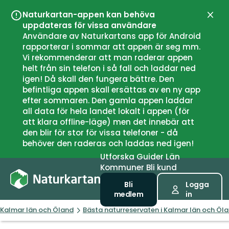
Naturkartan-appen kan behöva
Stän
uppdateras för vissa användare
Användare av Naturkartans app för Android
rapporterar i sommar att appen är seg mm.
Vi rekommenderar att man raderar appen
helt från sin telefon i så fall och laddar ned
igen! Då skall den fungera bättre. Den
befintliga appen skall ersättas av en ny app
efter sommaren. Den gamla appen laddar
all data för hela landet lokalt i appen (för
att klara offline-läge) men det innebär att
den blir för stor för vissa telefoner - då
behöver den raderas och laddas ned igen!
Utforska
Guider
Län
Kommuner
Bli kund
Bli
Logga
medlem
in
Kalmar län och Öland
Bästa naturreservaten i Kalmar län och Öl