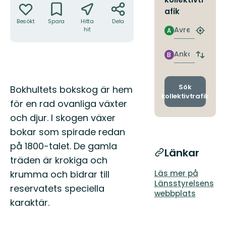
afik
Besökt
Spara
Hitta
Dela
Avresa
hit
A
Hitta
närmas
hållpla
Ankomst
B
Byt
avgång
och
ankomst
Beskrivning
Sök
Bokhultets bokskog är hem
kollektivtrafik
för en rad ovanliga växter
och djur. I skogen växer
bokar som spirade redan
på 1800-talet. De gamla
Länkar
träden är krokiga och
krumma och bidrar till
Läs mer på
Länsstyrelsens
reservatets speciella
webbplats
karaktär.