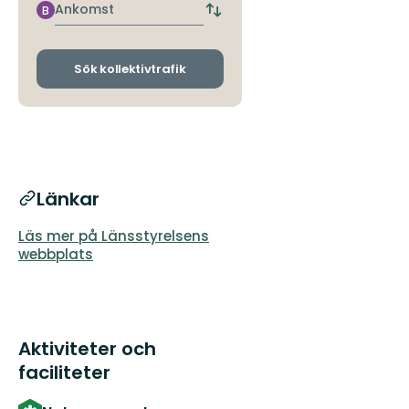
hållplats
Ankomst
B
Byt
avgångs-
och
ankomsthållplatser
Sök kollektivtrafik
Länkar
Läs mer på Länsstyrelsens
webbplats
Aktiviteter och
faciliteter