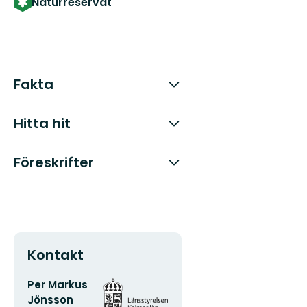
Naturreservat
Fakta
Hitta hit
Föreskrifter
Kontakt
E-
Organisationens
Per Markus
postadress
logotyp
Jönsson