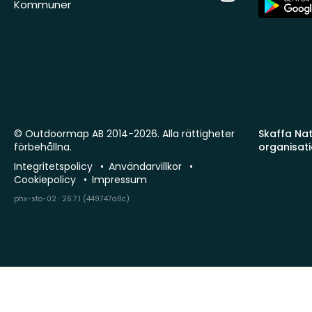
Kommuner
Store
© Outdoormap AB 2014-2026. Alla rättigheter
Skaffa Natu
förbehållna.
organisat
Integritetspolicy
Användarvillkor
Cookiepolicy
Impressum
phx-sto-02 · 26.7.1 (449747a8c)