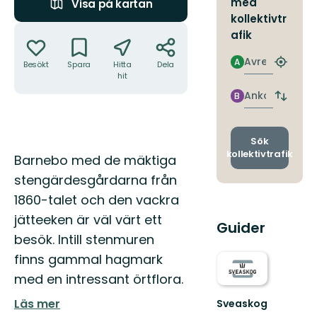
med
Visa på kartan
kollektivtr
Åtgärder
afik
Avresa
A
Besökt
Spara
Hitta
Dela
Hitta
hit
närmas
hållpla
Ankomst
B
Byt
avgång
och
ankomst
Sök
kollektivtrafik
Beskrivning
Barnebo med de mäktiga
stengärdesgårdarna från
1860-talet och den vackra
jätteeken är väl värt ett
Guider
besök. Intill stenmuren
finns gammal hagmark
med en intressant örtflora.
Läs mer
Sveaskog
Upptäck