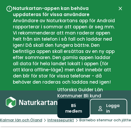
Naturkartan-appen kan behöva
Stän
uppdateras för vissa användare
Användare av Naturkartans app för Android
rapporterar i sommar att appen är seg mm.
Vi rekommenderar att man raderar appen
helt från sin telefon i så fall och laddar ned
igen! Då skall den fungera bättre. Den
befintliga appen skall ersättas av en ny app
efter sommaren. Den gamla appen laddar
all data för hela landet lokalt i appen (för
att klara offline-läge) men det innebär att
den blir för stor för vissa telefoner - då
behöver den raderas och laddas ned igen!
Utforska
Guider
Län
Kommuner
Bli kund
Bli
Logga
medlem
in
Kalmar län och Öland
Intressepunkt
Barnebo stenmur och jätt