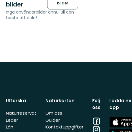
bilder
bilder
Inga användarbilder ännu. Bli den
första att dela!
Utforska
Naturkartan
Följ
Ladda ner
oss
app
Naturreservat
Om oss
Facebook
App
Leder
Guider
Store
Län
Kontaktuppgifter
Instagram
App