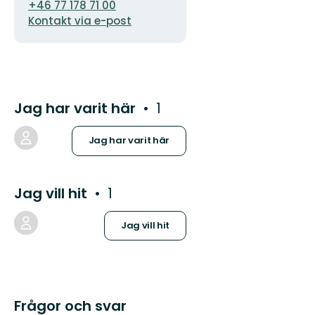
+46 77 178 71 00
postadress
Kontakt via e-post
Jag har varit här
1
Jag har varit här
Jag vill hit
1
Jag vill hit
Frågor och svar