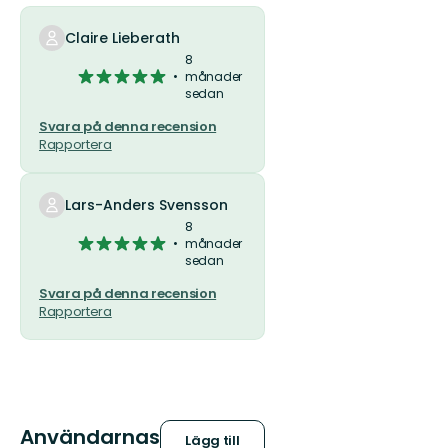
stjärnor
Claire Lieberath
8
5
månader
sedan
av
5
Svara på denna recension
stjärnor
Rapportera
Lars-Anders Svensson
8
5
månader
sedan
av
5
Svara på denna recension
stjärnor
Rapportera
Användarnas
Lägg till