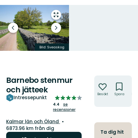
Gå
till
helskärmsläge
Föregående
Nästa
bild
bildspel
Bild: Sveaskog
Bild: Sveaskog
Barnebo stenmur
Åtgärder
och jätteek
Besökt
Spara
Hitt
4.367838044308633
Intressepunkt
hit
av
4.4
se
recensioner
5
stjärnor
Län:
Kalmar län och Öland
6873.96 km från dig
Ta dig hit