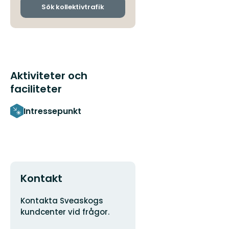
ankomsthållplatser
Sök kollektivtrafik
Aktiviteter och
faciliteter
Intressepunkt
Kontakt
Adress
Kontakta Sveaskogs
kundcenter vid frågor.
E-