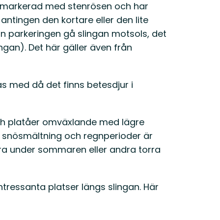
 markerad med stenrösen och har
antingen den kortare eller den lite
ån parkeringen gå slingan motsols, det
lingan). Det här gäller även från
as med då det finns betesdjur i
ch platåer omväxlande med lägre
r snösmältning och regnperioder är
dra under sommaren eller andra torra
 intressanta platser längs slingan. Här