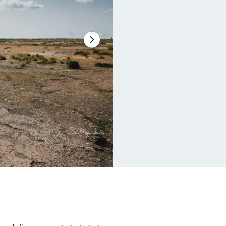
Nästa
bildspel