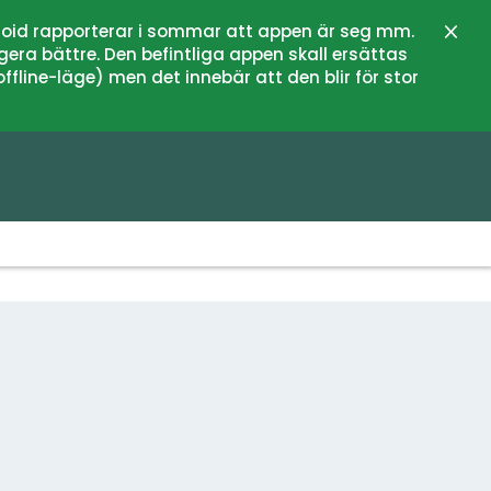
oid rapporterar i sommar att appen är seg mm.
Stän
gera bättre. Den befintliga appen skall ersättas
fline-läge) men det innebär att den blir för stor