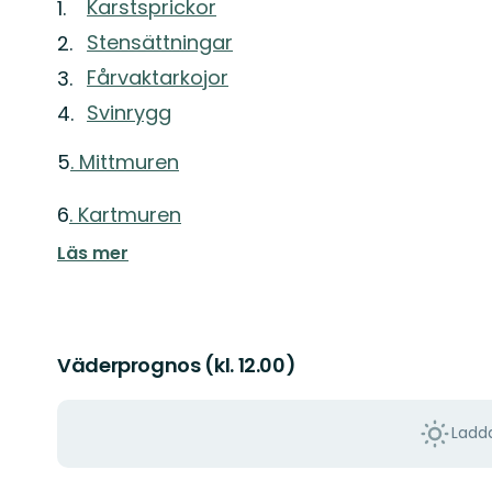
Karstsprickor
Stensättningar
Fårvaktarkojor
Svinrygg
5
. Mittmuren
6
. Kartmuren
Läs mer
Väderprognos (kl. 12.00)
Ladda