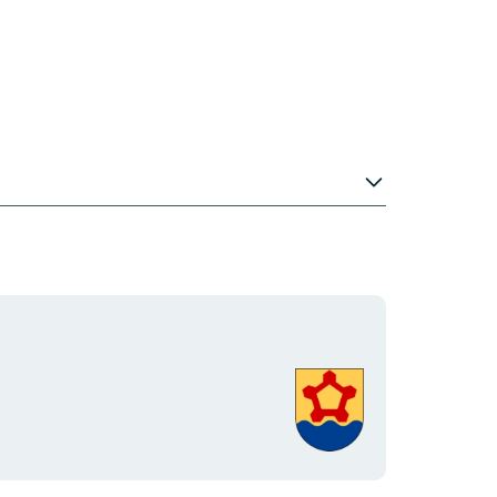
Organisationens
logotyp