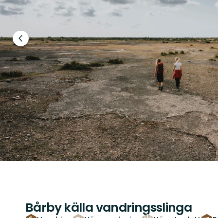
Föregående
bild
Bårby källa vandringsslinga