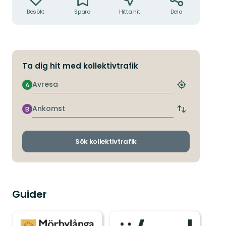
Besökt
Spara
Hitta hit
Dela
Ta dig hit med kollektivtrafik
Avresa
A
Hitta
närmaste
hållplats
Ankomst
B
Byt
avgångs-
och
ankomsthållp
Sök kollektivtrafik
Guider