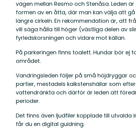
vägen mellan Resmo och Stenåsa. Leden är
formen av en åtta, där man kan välja att gå 
längre cirkeln. En rekommendation är, att fr
vill säga hålla till höger (västliga delen av s
fyrledskorsningen och vidare mot källan.
På parkeringen finns toalett. Hundar bör ej t
området.
Vandringsleden följer på små höjdryggar o
partier, mestadels kalkstenshällar som efte
vattendränkta och därför är leden att före
perioder.
Det finns även ljudfiler kopplade till utvalda
får du en digital guidning.