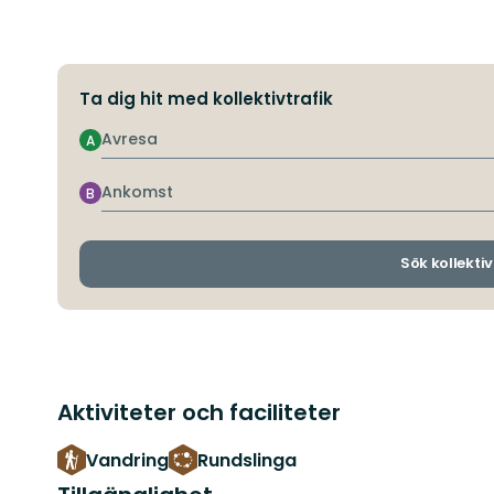
Ta dig hit med kollektivtrafik
Avresa
A
Ankomst
B
Sök kollektiv
Aktiviteter och faciliteter
Vandring
Rundslinga