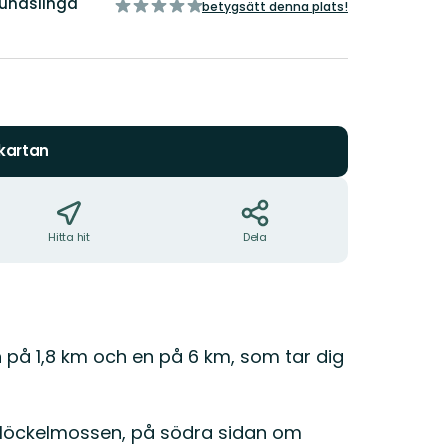
undslinga
av
betygsätt denna plats!
5
stjärnor
 kartan
Hitta hit
Dela
en på 1,8 km och en på 6 km, som tar dig
 Möckelmossen, på södra sidan om