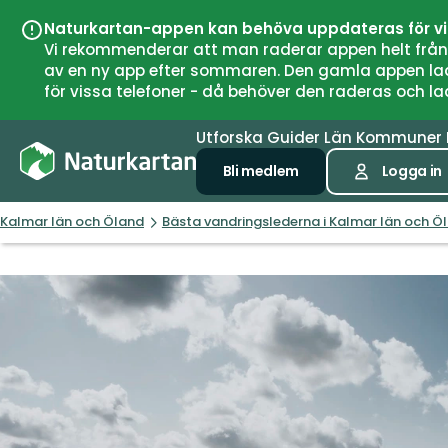
Naturkartan-appen kan behöva uppdateras för v
Vi rekommenderar att man raderar appen helt från si
av en ny app efter sommaren. Den gamla appen laddar
för vissa telefoner - då behöver den raderas och l
Utforska
Guider
Län
Kommuner
Bli medlem
Logga in
Kalmar län och Öland
Bästa vandringslederna i Kalmar län och Ö