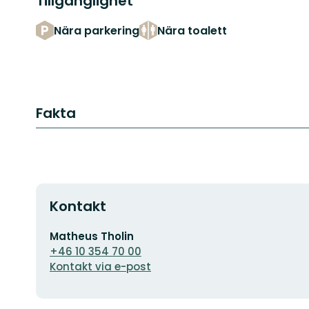
Tillgänglighet
Nära parkering
Nära toalett
Fakta
Kontakt
E-
Matheus Tholin
postadress
+46 10 354 70 00
Kontakt via e-post