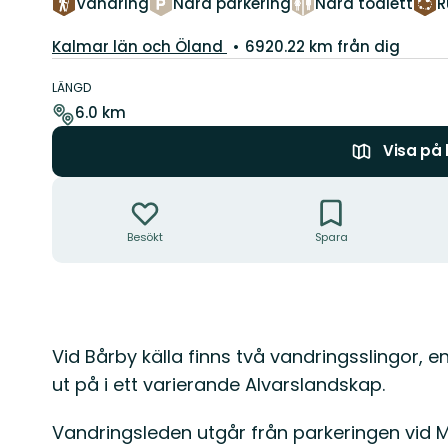
Vandring
Nära parkering
Nära toalett
R
Län:
Kalmar län och Öland
6920.22 km från dig
Information
om
LÄNGD
leden
6.0 km
Visa på
Åtgärder
Besökt
Spara
Beskrivning
Vid Bårby källa finns två vandringsslingor, 
ut på i ett varierande Alvarslandskap.
Vandringsleden utgår från parkeringen vid