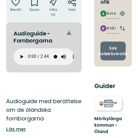
afik
Besökt
Spara
Hitta
Dela
Avresa
A
hit
Hitta
närmas
hållpla
Ankomst
B
Byt
Audioguide -
avgång
Fornborgarna
och
ankomst
Sök
kollektivtrafik
Guider
Beskrivning
Audioguide med berättelse
om de öländska
fornborgarna
Mörbylånga
kommun -
Läs mer
Öland
Välkommen