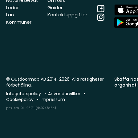
Naturreservat
Om oss
Facebook
App
Leder
Guider
Store
Län
Kontaktuppgifter
Instagram
App
Kommuner
Store
© Outdoormap AB 2014-2026. Alla rättigheter
Skaffa Natu
förbehållna.
organisat
Integritetspolicy
Användarvillkor
Cookiepolicy
Impressum
phx-sto-01 · 26.7.1 (449747a8c)