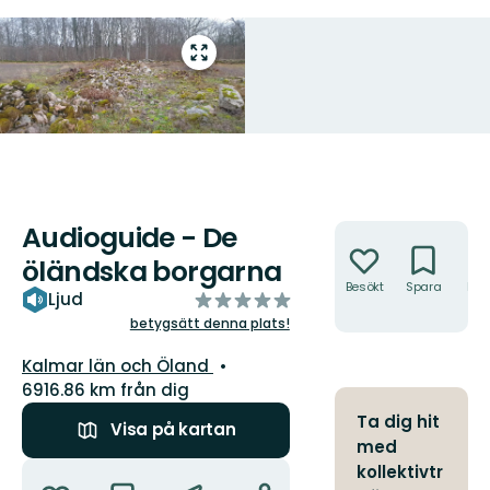
Gå
till
helskärmsläge
Audioguide - De
Åtgärder
öländska borgarna
Besökt
Spara
Hitt
av
Ljud
hit
5
betygsätt denna plats!
stjärnor
Län:
Kalmar län och Öland
6916.86 km från dig
Ta dig hit
Visa på kartan
med
Åtgärder
kollektivtr