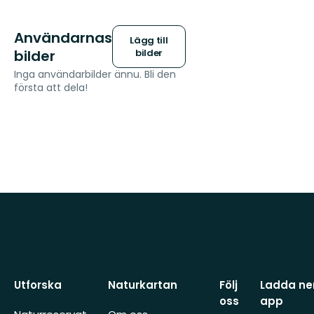
Användarnas
Lägg till
bilder
bilder
Inga användarbilder ännu. Bli den
första att dela!
Utforska
Naturkartan
Följ
Ladda ner
oss
app