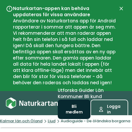
Naturkartan-appen kan behöva
Stän
uppdateras för vissa användare
Användare av Naturkartans app för Android
rapporterar i sommar att appen är seg mm.
Vi rekommenderar att man raderar appen
helt från sin telefon i så fall och laddar ned
igen! Då skall den fungera bättre. Den
befintliga appen skall ersättas av en ny app
efter sommaren. Den gamla appen laddar
all data för hela landet lokalt i appen (för
att klara offline-läge) men det innebär att
den blir för stor för vissa telefoner - då
behöver den raderas och laddas ned igen!
Utforska
Guider
Län
Kommuner
Bli kund
Bli
Logga
medlem
in
Kalmar län och Öland
Ljud
Audioguide - De öländska borgarna