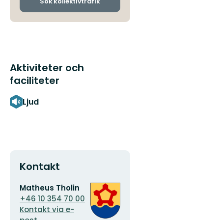
ankomsthållplatser
Sök kollektivtrafik
Aktiviteter och
faciliteter
Ljud
Kontakt
E-
Organisationens
Matheus Tholin
postadress
logotyp
+46 10 354 70 00
Kontakt via e-