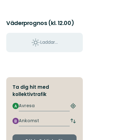
till
vårt
fantastiska
Väderprognos (kl. 12.00)
friluftsliv
i
v...
Laddar...
Ta dig hit med
kollektivtrafik
Avresa
A
Hitta
närmaste
hållplats
Ankomst
B
Byt
avgångs-
och