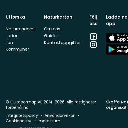
Utforska
Naturkartan
Följ
Ladda ner
oss
app
Naturreservat
Om oss
Facebook
App
Leder
Guider
Store
Län
Kontaktuppgifter
Instagram
App
Kommuner
Store
© Outdoormap AB 2014-2026. Alla rättigheter
Skaffa Natu
förbehållna.
organisat
Integritetspolicy
Användarvillkor
Cookiepolicy
Impressum