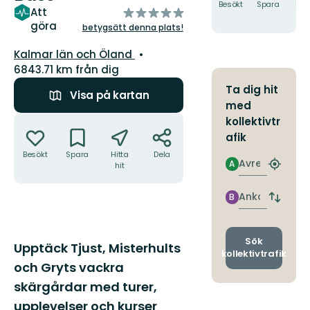
Besökt
Spara
Hitt
av
Att
hit
göra
5
betygsätt denna plats!
stjärnor
Län:
Kalmar län och Öland
6843.71 km från dig
Ta dig hit
Visa på kartan
med
Åtgärder
kollektivtr
afik
Besökt
Spara
Hitta
Dela
Avresa
A
hit
Hitta
närmas
hållpla
Ankomst
B
Byt
avgång
och
ankomst
Sök
Beskrivning
Upptäck Tjust, Misterhults
kollektivtrafik
och Gryts vackra
skärgårdar med turer,
upplevelser och kurser