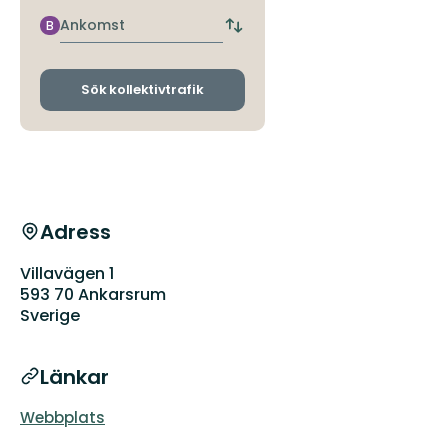
närmaste
hållplats
Ankomst
B
Byt
avgångs-
och
ankomsthållplatser
Sök kollektivtrafik
Adress
Villavägen 1
593 70 Ankarsrum
Sverige
Länkar
Webbplats