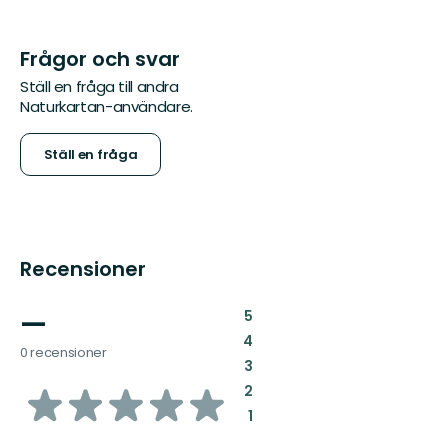
Frågor och svar
Ställ en fråga till andra
Naturkartan-användare.
Ställ en fråga
Recensioner
—
:
5
:
4
0 recensioner
:
3
av
:
2
:
1
5