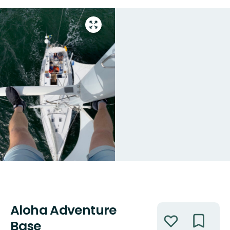
Gå
till
helskärmsläge
Aloha Adventure
Åtgärder
Base