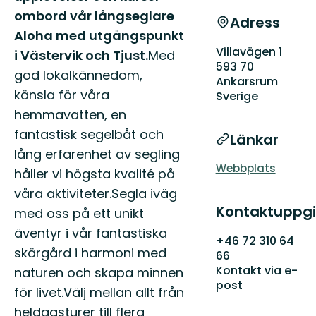
ombord vår långseglare
Adress
Aloha med utgångspunkt
Villavägen 1
i Västervik och Tjust.
Med
593 70
god lokalkännedom,
Ankarsrum
känsla för våra
Sverige
hemmavatten, en
fantastisk segelbåt och
Länkar
lång erfarenhet av segling
Webbplats
håller vi högsta kvalité på
våra aktiviteter.Segla iväg
Kontaktuppgi
med oss på ett unikt
äventyr i vår fantastiska
+46 72 310 64
skärgård i harmoni med
66
Kontakt via e-
naturen och skapa minnen
post
för livet.Välj mellan allt från
heldagsturer till flera