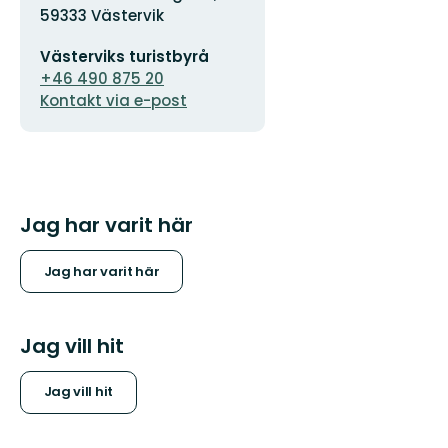
59333 Västervik
E-
Västerviks turistbyrå
postadress
+46 490 875 20
Kontakt via e-post
Jag har varit här
Jag har varit här
Jag vill hit
Jag vill hit