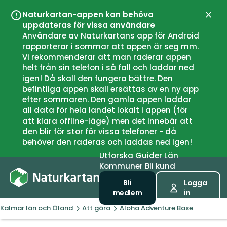
Naturkartan-appen kan behöva
Stän
uppdateras för vissa användare
Användare av Naturkartans app för Android
rapporterar i sommar att appen är seg mm.
Vi rekommenderar att man raderar appen
helt från sin telefon i så fall och laddar ned
igen! Då skall den fungera bättre. Den
befintliga appen skall ersättas av en ny app
efter sommaren. Den gamla appen laddar
all data för hela landet lokalt i appen (för
att klara offline-läge) men det innebär att
den blir för stor för vissa telefoner - då
behöver den raderas och laddas ned igen!
Utforska
Guider
Län
Kommuner
Bli kund
Bli
Logga
medlem
in
Kalmar län och Öland
Att göra
Aloha Adventure Base