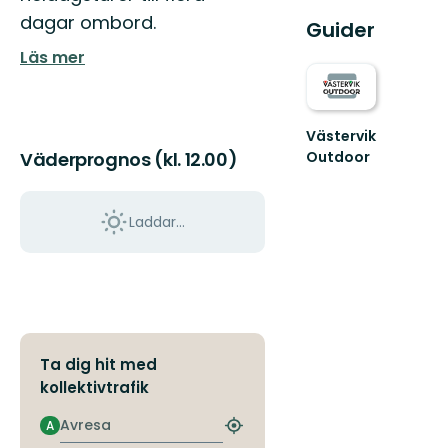
dagar ombord.
Guider
Läs mer
Västervik
Outdoor
Väderprognos (kl. 12.00)
Upptäck
Västerviks
oslagbara
Laddar...
natur.
En
guide
ti...
Ta dig hit med
kollektivtrafik
Avresa
A
Hitta