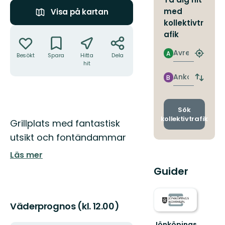
med
Visa på kartan
kollektivtr
Åtgärder
afik
Avresa
A
Besökt
Spara
Hitta
Dela
Hitta
hit
närmas
hållpla
Ankomst
B
Byt
avgång
och
ankomst
Sök
kollektivtrafik
Beskrivning
Grillplats med fantastisk
utsikt och fontändammar
Läs mer
Guider
Väderprognos (kl. 12.00)
Jönköpings