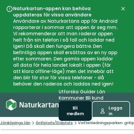
Naturkartan-appen kan behöva
Stän
uppdateras för vissa användare
Användare av Naturkartans app för Android
rapporterar i sommar att appen är seg mm.
Vi rekommenderar att man raderar appen
helt från sin telefon i så fall och laddar ned
igen! Då skall den fungera bättre. Den
befintliga appen skall ersättas av en ny app
efter sommaren. Den gamla appen laddar
all data för hela landet lokalt i appen (för
att klara offline-läge) men det innebär att
den blir för stor för vissa telefoner - då
behöver den raderas och laddas ned igen!
Utforska
Guider
Län
Kommuner
Bli kund
Bli
Logga
medlem
in
Jönköpings län
Grillplats/Eldplats
Vattenledningsparken: grillp