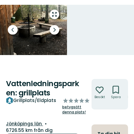
Gå
till
helskärmsläge
Föregående
Nästa
bild
bildspel
Vattenledningspark
Åtgärder
en: grillplats
Besökt
Spara
Hitt
av
Grillplats/Eldplats
hit
5
betygsätt
stjärnor
denna plats!
Län:
Jönköpings län
6726.55 km från dig
Ta dig hit