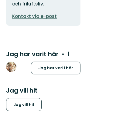
och friluftsliv.
E-
Kontakt via e-post
postadress
Jag har varit här
1
Jag har varit här
Jag vill hit
Jag vill hit