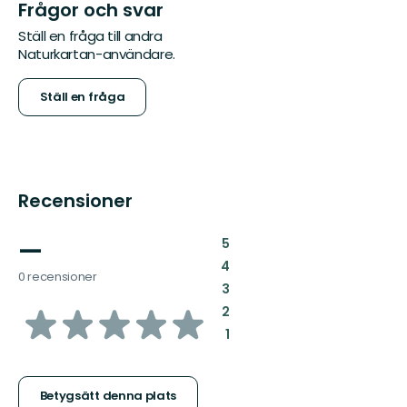
Frågor och svar
Ställ en fråga till andra
Naturkartan-användare.
Ställ en fråga
Recensioner
—
:
5
:
4
0 recensioner
:
3
av
:
2
:
1
5
stjärnor
Betygsätt denna plats