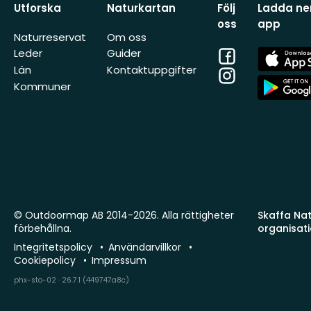
Utforska
Naturkartan
Följ
Ladda ner
oss
app
Naturreservat
Om oss
Facebook
App
Leder
Guider
Store
Län
Kontaktuppgifter
Instagram
App
Kommuner
Store
© Outdoormap AB 2014-2026. Alla rättigheter
Skaffa Natu
förbehållna.
organisat
Integritetspolicy
Användarvillkor
Cookiepolicy
Impressum
phx-sto-02 · 26.7.1 (449747a8c)