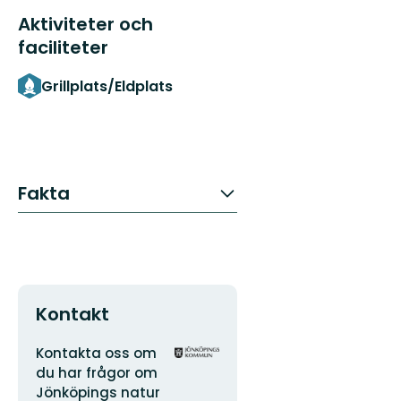
Aktiviteter och
faciliteter
Grillplats/Eldplats
Fakta
Kontakt
Adress
Organisationens
Kontakta oss om
logotyp
du har frågor om
Jönköpings natur