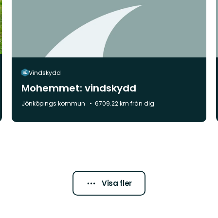
Vindskydd
Mohemmet: vindskydd
Kommun:
Jönköpings kommun
6709.22 km från dig
Visa fler