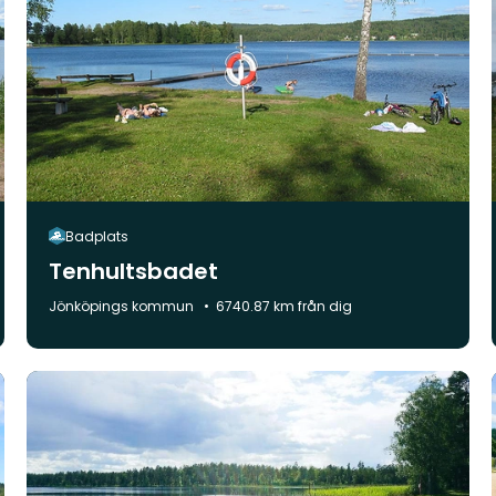
Badplats
Tenhultsbadet
Kommun:
Jönköpings kommun
6740.87 km från dig