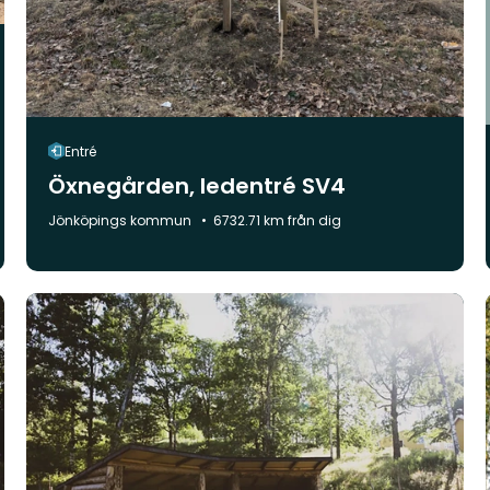
Entré
Öxnegården, ledentré SV4
Kommun:
Jönköpings kommun
6732.71 km från dig