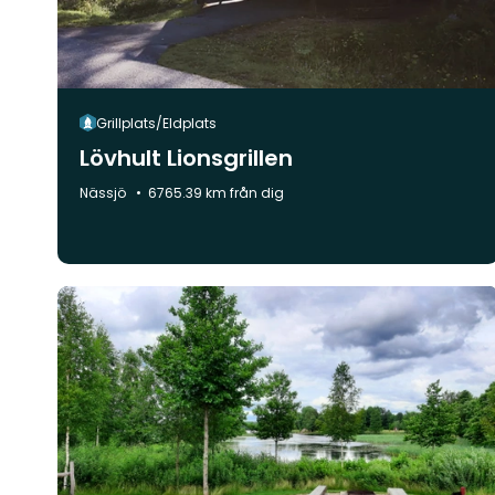
Grillplats/Eldplats
Lövhult Lionsgrillen
Kommun:
Nässjö
6765.39 km från dig