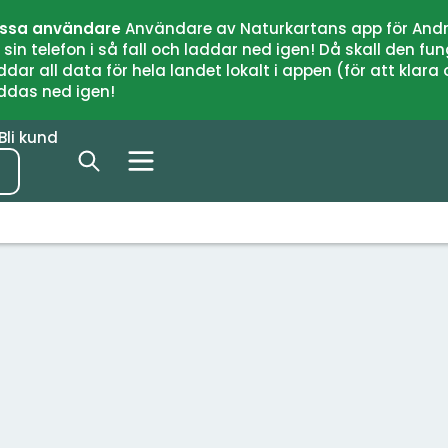
issa användare
Användare av Naturkartans app för Andr
n telefon i så fall och laddar ned igen! Då skall den fun
 all data för hela landet lokalt i appen (för att klara of
addas ned igen!
Bli kund