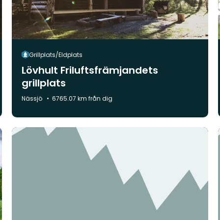
Grillplats/Eldplats
Lövhult Friluftsfrämjandets
grillplats
Kommun:
Nässjö
6765.07 km från dig