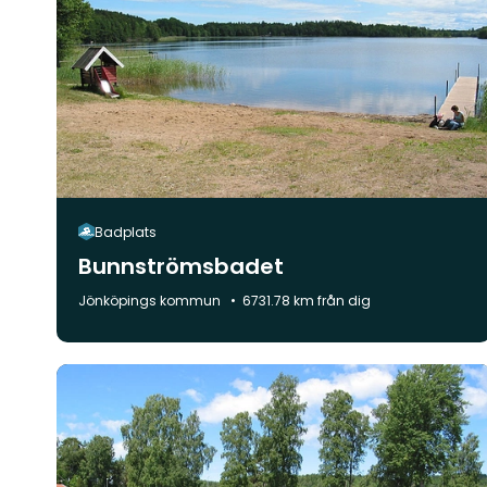
Badplats
Bunnströmsbadet
Kommun:
Jönköpings kommun
6731.78 km från dig