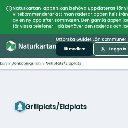
Naturkartan-appen kan behöva uppdateras för v
Vi rekommenderar att man raderar appen helt från si
av en ny app efter sommaren. Den gamla appen laddar
för vissa telefoner - då behöver den raderas och l
Utforska
Guider
Län
Kommuner
Bli medlem
Logga in
Län
Jönköpings län
Grillplats/Eldplats
Grillplats/Eldplats