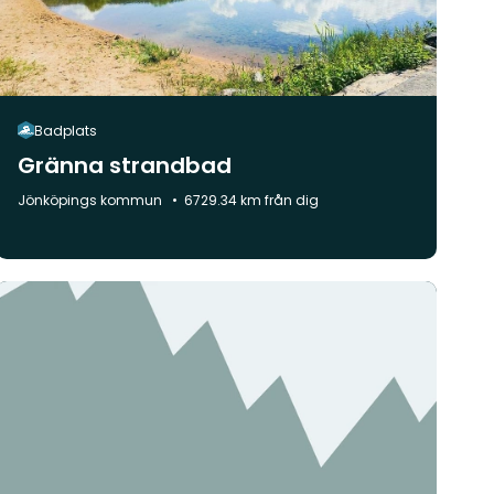
Badplats
Gränna strandbad
Kommun:
Jönköpings kommun
6729.34 km från dig