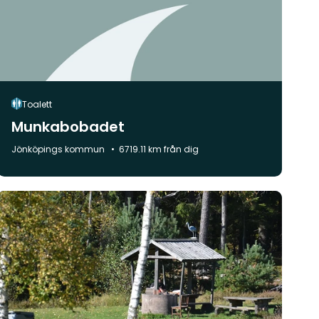
Toalett
Munkabobadet
Kommun:
Jönköpings kommun
6719.11 km från dig