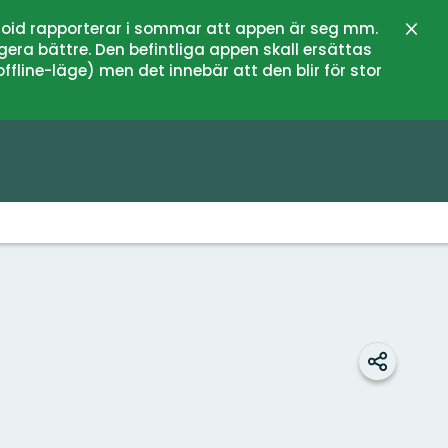
oid rapporterar i sommar att appen är seg mm.
Stän
gera bättre. Den befintliga appen skall ersättas
fline-läge) men det innebär att den blir för stor
Dela