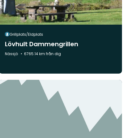
Grillplats/Eldplats
Lövhult Dammengrillen
Kommun:
Nässjö
6765.14 km från dig