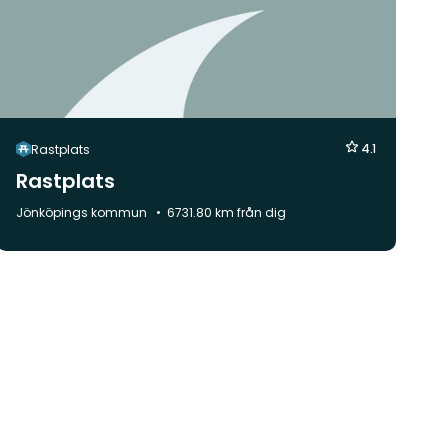
4.1
Rastplats
Rastplats
Kommun:
Jönköpings kommun
6731.80 km från dig