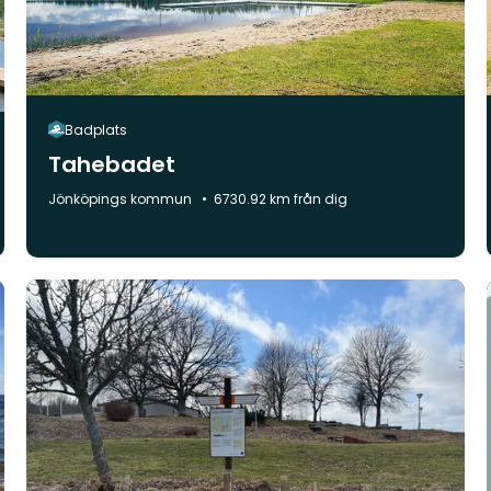
Badplats
Tahebadet
Kommun:
Jönköpings kommun
6730.92 km från dig