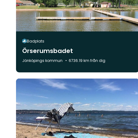
Badplats
Örserumsbadet
Kommun:
Jönköpings kommun
6736.19 km från dig