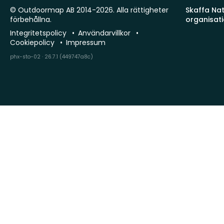
© Outdoormap AB 2014-2026. Alla rättigheter
Skaffa Natu
förbehållna.
organisat
Integritetspolicy
Användarvillkor
Cookiepolicy
Impressum
phx-sto-02 · 26.7.1 (449747a8c)