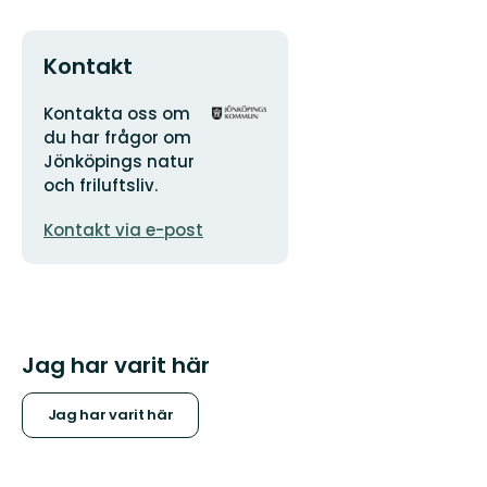
Kontakt
Adress
Organisationens
Kontakta oss om
logotyp
du har frågor om
Jönköpings natur
och friluftsliv.
E-
Kontakt via e-post
postadress
Jag har varit här
Jag har varit här