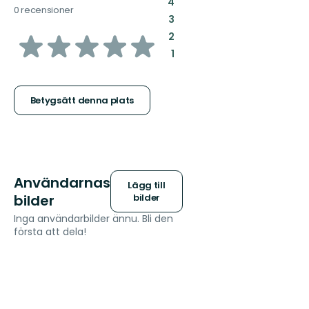
:
4
0 recensioner
:
3
av
:
2
:
1
5
stjärnor
Betygsätt denna plats
Användarnas
Lägg till
bilder
bilder
Inga användarbilder ännu. Bli den
första att dela!