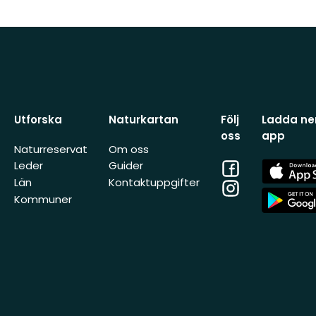
Utforska
Naturkartan
Följ
Ladda ner
oss
app
Naturreservat
Om oss
Facebook
App
Leder
Guider
Store
Län
Kontaktuppgifter
Instagram
App
Kommuner
Store