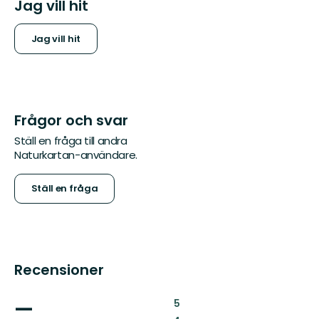
Jag vill hit
Jag vill hit
Frågor och svar
Ställ en fråga till andra
Naturkartan-användare.
Ställ en fråga
Recensioner
—
:
5