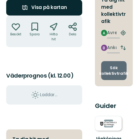
med
Visa på kartan
kollektivtr
Åtgärder
afik
Avresa
A
Besökt
Spara
Hitta
Dela
Hitta
hit
närmas
hållpla
Ankomst
B
Byt
avgång
och
ankomst
Sök
kollektivtrafik
Väderprognos (kl. 12.00)
Laddar...
Guider
Jönköpings