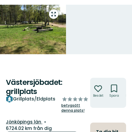
Gå
till
helskärmsläge
Västersjöbadet:
Åtgärder
grillplats
Besökt
Spara
Hitt
av
Grillplats/Eldplats
hit
5
betygsätt
stjärnor
denna plats!
Län:
Jönköpings län
6724.02 km från dig
Ta dig hit