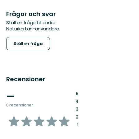
Frågor och svar
Ställ en fråga till andra
Naturkartan-användare.
Ställ en fråga
Recensioner
—
:
5
:
4
0 recensioner
:
3
av
:
2
:
1
5