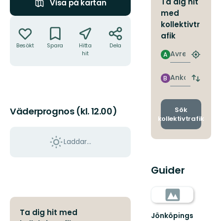
Ta dig hit
Visa på kartan
med
Åtgärder
kollektivtr
afik
Besökt
Spara
Hitta
Dela
Avresa
hit
A
Hitta
närmas
hållpla
Ankomst
B
Byt
avgång
och
ankomst
Sök
Väderprognos (kl. 12.00)
kollektivtrafik
Laddar...
Guider
Ta dig hit med
Jönköpings