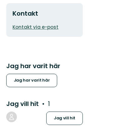
Kontakt
E-
Kontakt via e-post
postadress
Jag har varit här
Jag har varit här
Jag vill hit
1
Jag vill hit