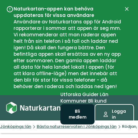
Naturkartan-appen kan behöva
Stän
uppdateras för vissa användare
Användare av Naturkartans app för Android
rapporterar i sommar att appen är seg mm.
Vi rekommenderar att man raderar appen
helt från sin telefon i så fall och laddar ned
igen! Då skall den fungera bättre. Den
befintliga appen skall ersättas av en ny app
efter sommaren. Den gamla appen laddar
all data för hela landet lokalt i appen (för
att klara offline-läge) men det innebär att
den blir för stor för vissa telefoner - då
behöver den raderas och laddas ned igen!
Utforska
Guider
Län
Kommuner
Bli kund
Bli
Logga
medlem
in
Jönköpings län
Bästa naturreservaten i Jönköpings län
Rödjan,