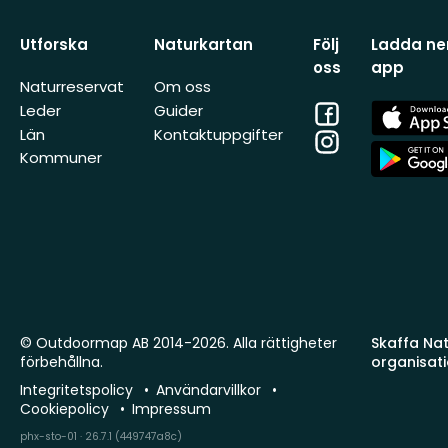
Utforska
Naturkartan
Följ
Ladda ner
oss
app
Naturreservat
Om oss
Facebook
App
Leder
Guider
Store
Län
Kontaktuppgifter
Instagram
App
Kommuner
Store
© Outdoormap AB 2014-2026. Alla rättigheter
Skaffa Natu
förbehållna.
organisat
Integritetspolicy
Användarvillkor
Cookiepolicy
Impressum
phx-sto-01 · 26.7.1 (449747a8c)