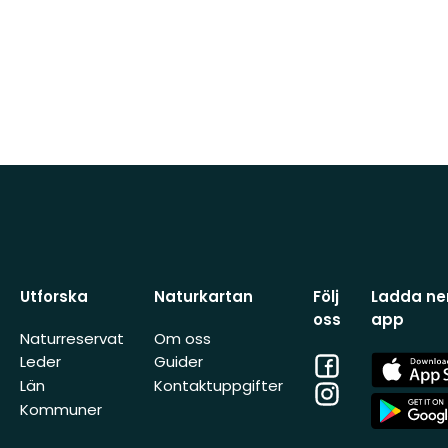
Utforska
Naturkartan
Följ
Ladda ner
oss
app
Naturreservat
Om oss
Facebook
App
Leder
Guider
Store
Län
Kontaktuppgifter
Instagram
App
Kommuner
Store