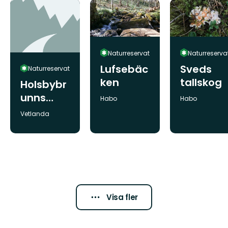
ervat
Naturreservat
Naturreserva
Lufsebäc
Sveds
Naturreservat
ken
tallskog
Holsbybr
unns
Kommun:
Kommun:
Habo
Habo
åsbarrsk
Kommun:
Vetlanda
og,
Naturres
ervat
Visa fler