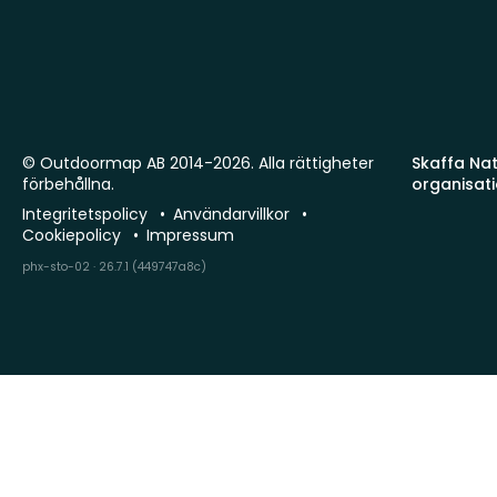
© Outdoormap AB 2014-2026. Alla rättigheter
Skaffa Natu
förbehållna.
organisat
Integritetspolicy
Användarvillkor
Cookiepolicy
Impressum
phx-sto-02 · 26.7.1 (449747a8c)