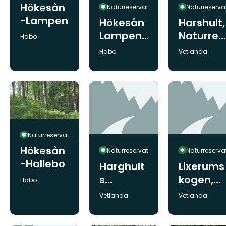
Hökesån
Naturreservat
Naturreserva
-Lampen
Hökesån
Harshult,
Lampen,
Naturres
Kommun:
Habo
Naturres
ervat
Kommun:
Kommun:
Habo
Vetlanda
ervat
Naturreservat
Hökesån
Naturreservat
Naturreserva
-Hallebo
Harghult
Lixerums
s
kogen,
Kommun:
Habo
kalkbarrs
Naturres
Kommun:
Kommun:
Vetlanda
Vetlanda
kog,
ervat
Naturres