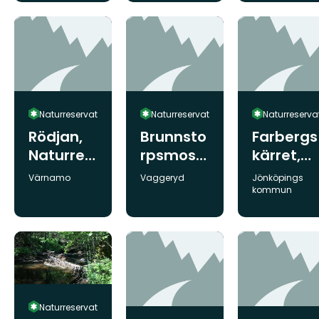
ervat
Naturreservat
Naturreservat
Naturreserva
Rödjan,
Brunnsto
Farbergs
Naturres
rpsmoss
kärret,
ervat
en,
Naturres
Kommun:
Kommun:
Kommun:
Värnamo
Vaggeryd
Jönköpings
Naturres
ervat
kommun
ervat
Naturreservat