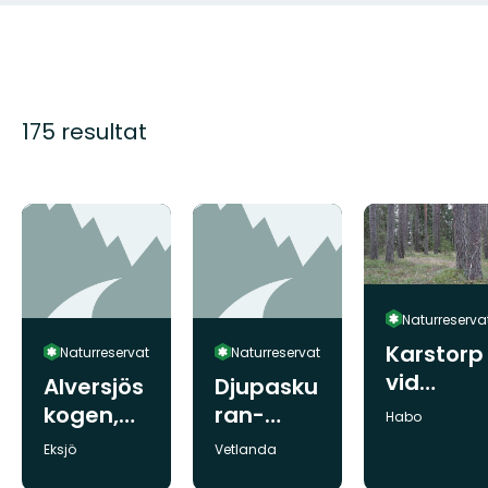
175 resultat
Naturreserva
Karstorp
Naturreservat
Naturreservat
vid
Alversjös
Djupasku
Gagnån
kogen,
ran-
Kommun:
Habo
Naturres
Lillån,
Kommun:
Kommun:
Eksjö
Vetlanda
ervat
Naturres