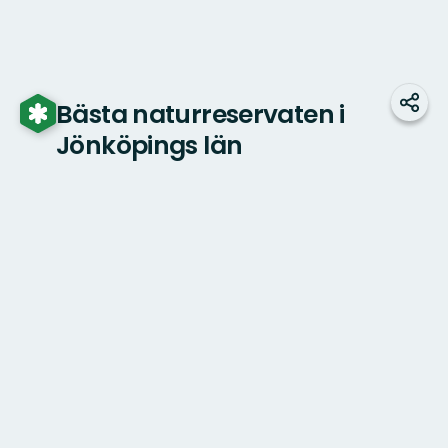
Bästa naturreservaten i
Dela
Jönköpings län
Karta