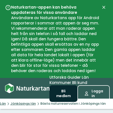
Naturkartan-appen kan behöva
Stän
uppdateras för vissa användare
Användare av Naturkartans app för Android
rapporterar i sommar att appen är seg mm.
Vi rekommenderar att man raderar appen
helt från sin telefon i så fall och laddar ned
igen! Då skall den fungera bättre. Den
befintliga appen skall ersättas av en ny app
efter sommaren. Den gamla appen laddar
all data för hela landet lokalt i appen (för
att klara offline-läge) men det innebär att
den blir för stor för vissa telefoner - då
behöver den raderas och laddas ned igen!
Utforska
Guider
Län
Kommuner
Bli kund
Bli
Logga
medlem
in
Län
Jönköpings län
Bästa naturreservaten i Jönköpings län