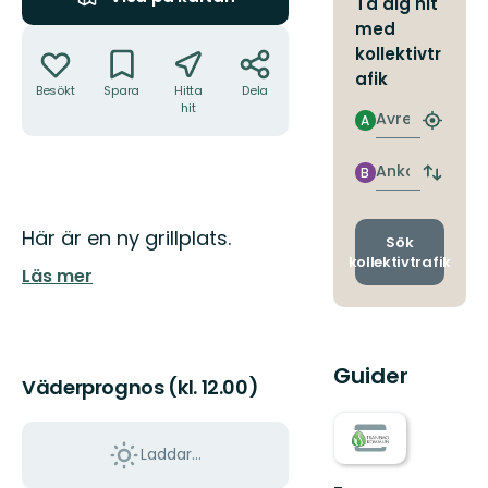
Ta dig hit
med
Åtgärder
kollektivtr
afik
Besökt
Spara
Hitta
Dela
hit
Avresa
A
Hitta
närmas
hållpla
Ankomst
B
Byt
avgång
och
Beskrivning
Här är en ny grillplats.
ankomst
Sök
kollektivtrafik
Läs mer
Guider
Väderprognos (kl. 12.00)
Laddar...