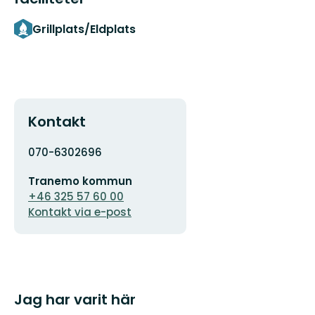
Grillplats/Eldplats
Kontakt
Adress
070-6302696
E-
Tranemo kommun
postadress
+46 325 57 60 00
Kontakt via e-post
Jag har varit här