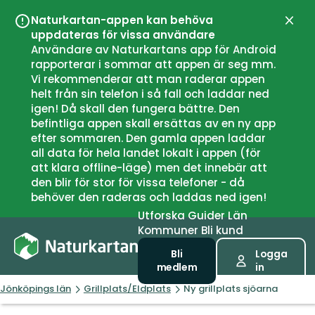
Naturkartan-appen kan behöva
Stän
uppdateras för vissa användare
Användare av Naturkartans app för Android
rapporterar i sommar att appen är seg mm.
Vi rekommenderar att man raderar appen
helt från sin telefon i så fall och laddar ned
igen! Då skall den fungera bättre. Den
befintliga appen skall ersättas av en ny app
efter sommaren. Den gamla appen laddar
all data för hela landet lokalt i appen (för
att klara offline-läge) men det innebär att
den blir för stor för vissa telefoner - då
behöver den raderas och laddas ned igen!
Utforska
Guider
Län
Kommuner
Bli kund
Bli
Logga
medlem
in
Jönköpings län
Grillplats/Eldplats
Ny grillplats sjöarna