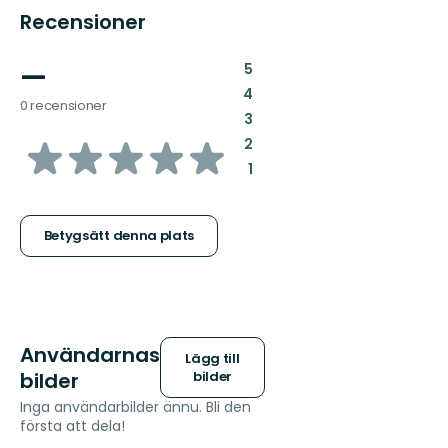
Recensioner
—
:
5
:
4
0 recensioner
:
3
av
:
2
:
1
5
stjärnor
Betygsätt denna plats
Användarnas
Lägg till
bilder
bilder
Inga användarbilder ännu. Bli den
första att dela!