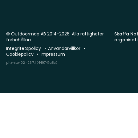
© Outdoormap AB 2014-2026. Alla rättigheter
Skaffa Natu
förbehållna.
organisat
Integritetspolicy
Användarvillkor
Cookiepolicy
Impressum
phx-sto-02 · 26.7.1 (449747a8c)