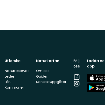
Utforska
Naturkartan
Följ
Ladda ner
oss
app
Naturreservat
Om oss
Facebook
App
Leder
Guider
Store
Län
Kontaktuppgifter
Instagram
App
Kommuner
Store