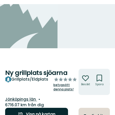
Ny grillplats sjöarna
Åtgärder
av
Grillplats/Eldplats
5
Besökt
Spara
Hitt
betygsätt
hit
stjärnor
denna plats!
Län:
Jönköpings län
6716.07 km från dig
Visa på kartan