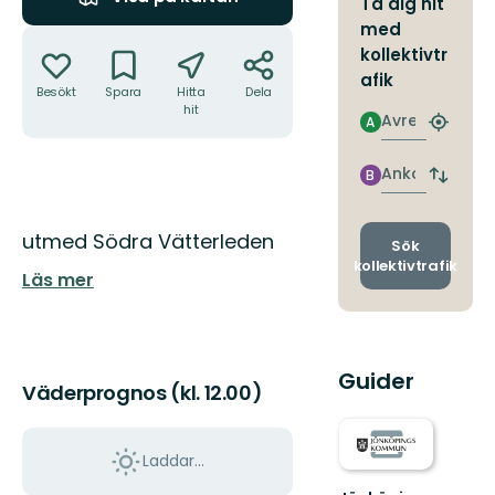
Ta dig hit
med
Åtgärder
kollektivtr
afik
Besökt
Spara
Hitta
Dela
hit
Avresa
A
Hitta
närmas
hållpla
Ankomst
B
Byt
avgång
och
Beskrivning
utmed Södra Vätterleden
ankomst
Sök
kollektivtrafik
Läs mer
Guider
Väderprognos (kl. 12.00)
Laddar...