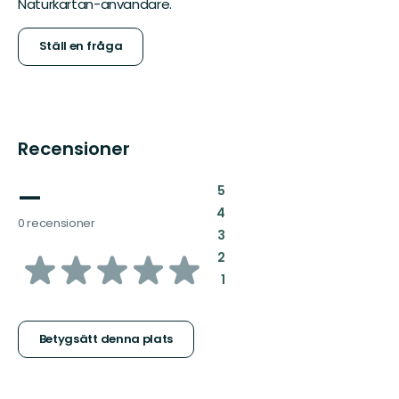
Naturkartan-användare.
Ställ en fråga
Recensioner
—
:
5
:
4
0 recensioner
:
3
av
:
2
:
1
5
stjärnor
Betygsätt denna plats