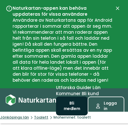
Naturkartan-appen kan behöva
Stän
uppdateras för vissa användare
Användare av Naturkartans app för Android
rapporterar i sommar att appen är seg mm.
Vi rekommenderar att man raderar appen
helt från sin telefon i så fall och laddar ned
igen! Då skall den fungera bättre. Den
befintliga appen skall ersättas av en ny app
efter sommaren. Den gamla appen laddar
all data för hela landet lokalt i appen (för
att klara offline-läge) men det innebär att
den blir för stor för vissa telefoner - då
behöver den raderas och laddas ned igen!
Utforska
Guider
Län
Kommuner
Bli kund
Bli
Logga
medlem
in
Jönköpings län
Toalett
Mohemmet: toalett