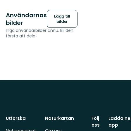
Användarnas
Lägg till
bilder
bilder
Inga användarbilder ännu. Bli den
första att dela!
Utforska
Naturkartan
Följ
Ladda ner
oss
app
Naturreservat
Om oss