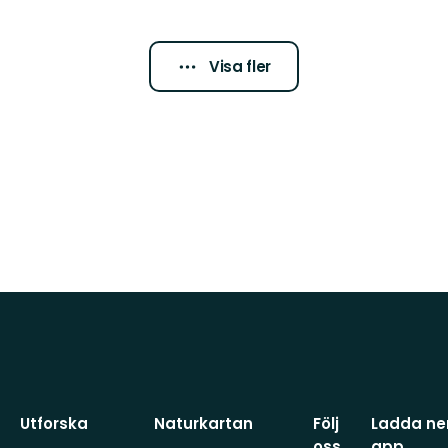
Visa fler
Utforska
Naturkartan
Följ
Ladda ner
oss
app