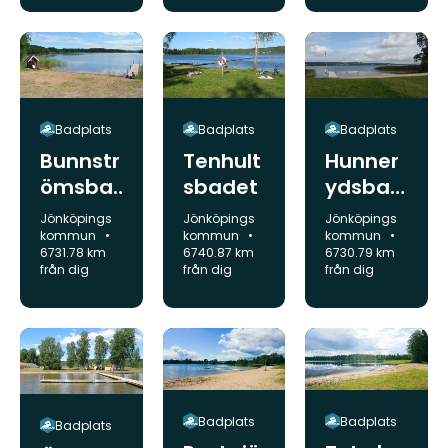
Badplats
Badplats
Badplats
Bunnstr
Tenhult
Hunner
ömsba
sbadet
ydsbad
det
et
Kommun:
Kommun:
Kommun:
Jönköpings
Jönköpings
Jönköpings
kommun
kommun
kommun
6731.78 km
6740.87 km
6730.79 km
från dig
från dig
från dig
Badplats
Badplats
Badplats