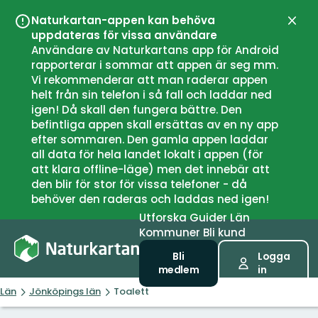
Naturkartan-appen kan behöva
Stän
uppdateras för vissa användare
Användare av Naturkartans app för Android
rapporterar i sommar att appen är seg mm.
Vi rekommenderar att man raderar appen
helt från sin telefon i så fall och laddar ned
igen! Då skall den fungera bättre. Den
befintliga appen skall ersättas av en ny app
efter sommaren. Den gamla appen laddar
all data för hela landet lokalt i appen (för
att klara offline-läge) men det innebär att
den blir för stor för vissa telefoner - då
behöver den raderas och laddas ned igen!
Utforska
Guider
Län
Kommuner
Bli kund
Bli
Logga
medlem
in
Län
Jönköpings län
Toalett