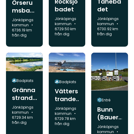
Rocksjö
Taheba
Örseru
badet
det
msbad
et
Kommun:
Kommun:
Jönköpings
Jönköpings
Kommun:
Jönköpings
kommun
kommun
kommun
6729.50 km
6730.92 km
6736.19 km
från dig
från dig
från dig
Badplats
Badplats
Gränna
Vätters
strand
trande
Entré
bad
n
Kommun:
Jönköpings
Bunn
Kommun:
Jönköpings
kommun
kommun
(Bauer
6729.34 km
6729.78 km
från dig
gården
från dig
Kommun:
Jönköpings
),
kommun