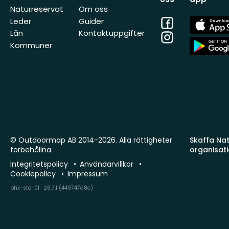
Naturreservat
Om oss
Facebook
App
Leder
Guider
Store
Län
Kontaktuppgifter
Instagram
App
Kommuner
Store
© Outdoormap AB 2014-2026. Alla rättigheter
Skaffa Natu
förbehållna.
organisat
Integritetspolicy
Användarvillkor
Cookiepolicy
Impressum
phx-sto-01 · 26.7.1 (449747a8c)