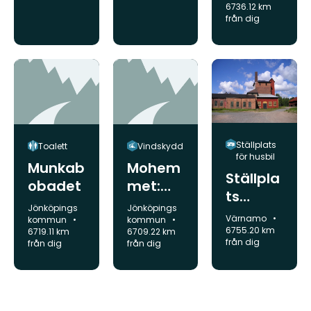
6736.12 km
ledentr
från dig
é
JB2/JB
3
Ställplats
Toalett
Vindskydd
för husbil
Munkab
Mohem
Ställpla
obadet
met:
ts
vindsky
Kommun:
Kommun:
Jönköpings
Jönköpings
Åminne
Kommun:
Värnamo
dd
kommun
kommun
Bruk
6755.20 km
6719.11 km
6709.22 km
från dig
från dig
från dig