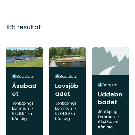
185 resultat
Badplats
Badplats
Åsabad
Lovsjöb
Badplats
et
adet
Uddebo
badet
Kommun:
Kommun:
Jönköpings
Jönköpings
kommun
kommun
Kommun:
Jönköpings
6728.54 km
6734.89 km
kommun
från dig
från dig
6741.94 km
från dig