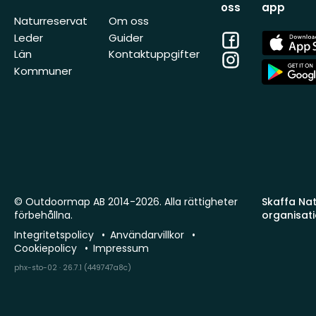
oss
app
Naturreservat
Om oss
Facebook
App
Leder
Guider
Store
Län
Kontaktuppgifter
Instagram
App
Kommuner
Store
© Outdoormap AB 2014-2026. Alla rättigheter
Skaffa Natu
förbehållna.
organisat
Integritetspolicy
Användarvillkor
Cookiepolicy
Impressum
phx-sto-02 · 26.7.1 (449747a8c)