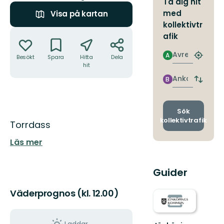
Ta dig hit
med
Visa på kartan
kollektivtr
Åtgärder
afik
Avresa
A
Besökt
Spara
Hitta
Dela
Hitta
hit
närmas
hållpla
Ankomst
B
Byt
avgång
och
ankomst
Sök
kollektivtrafik
Beskrivning
Torrdass
Läs mer
Guider
Väderprognos (kl. 12.00)