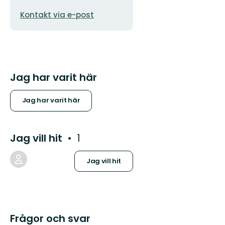
E-
Kontakt via e-post
postadress
Jag har varit här
Jag har varit här
Jag vill hit
1
Jag vill hit
Frågor och svar