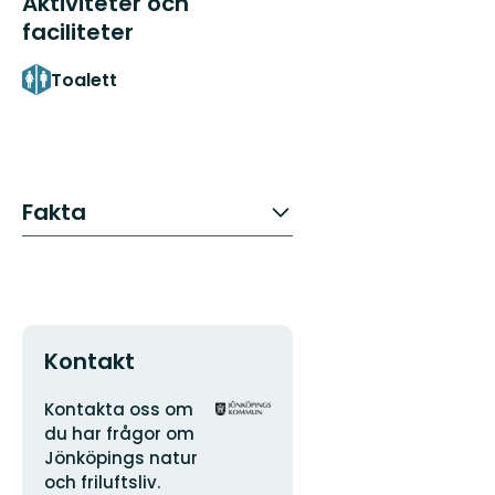
Aktiviteter och
faciliteter
Toalett
Fakta
Kontakt
Adress
Organisationens
Kontakta oss om
logotyp
du har frågor om
Jönköpings natur
och friluftsliv.