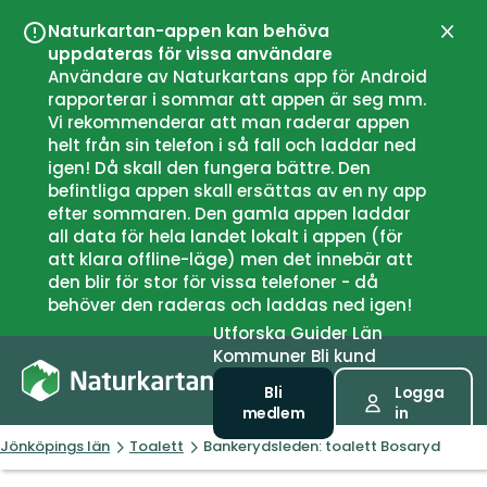
Naturkartan-appen kan behöva
Stän
uppdateras för vissa användare
Användare av Naturkartans app för Android
rapporterar i sommar att appen är seg mm.
Vi rekommenderar att man raderar appen
helt från sin telefon i så fall och laddar ned
igen! Då skall den fungera bättre. Den
befintliga appen skall ersättas av en ny app
efter sommaren. Den gamla appen laddar
all data för hela landet lokalt i appen (för
att klara offline-läge) men det innebär att
den blir för stor för vissa telefoner - då
behöver den raderas och laddas ned igen!
Utforska
Guider
Län
Kommuner
Bli kund
Bli
Logga
medlem
in
Jönköpings län
Toalett
Bankerydsleden: toalett Bosaryd