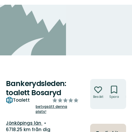
Bankerydsleden:
Åtgärder
toalett Bosaryd
Besökt
Spara
Hitt
av
Toalett
hit
5
betygsätt denna
plats!
stjärnor
Län:
Jönköpings län
6718.25 km från dig