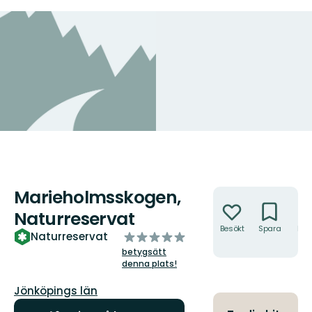
Marieholmsskogen,
Åtgärder
Naturreservat
Besökt
Spara
Hitt
av
Naturreservat
hit
5
betygsätt
stjärnor
denna plats!
Län:
Jönköpings län