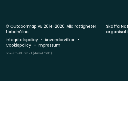
© Outdoormap AB 2014-2026. Alla rättigheter
Skaffa Natu
förbehållna.
organisat
Integritetspolicy
Användarvillkor
Cookiepolicy
Impressum
phx-sto-01 · 26.7.1 (449747a8c)