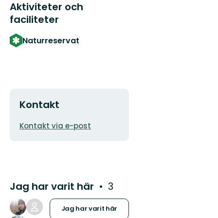
Aktiviteter och
faciliteter
Naturreservat
Kontakt
E-
Kontakt via e-post
postadress
Jag har varit här
3
Jag har varit här