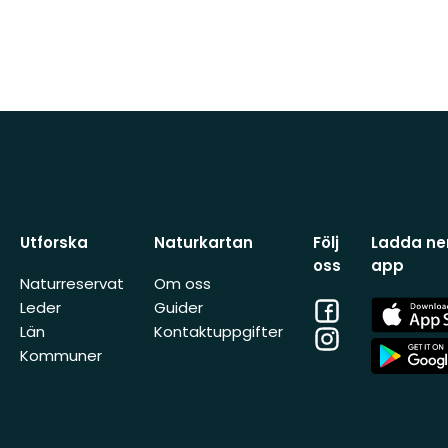
Utforska
Naturkartan
Följ
Ladda ner
oss
app
Naturreservat
Om oss
Facebook
App
Leder
Guider
Store
Län
Kontaktuppgifter
Instagram
App
Kommuner
Store