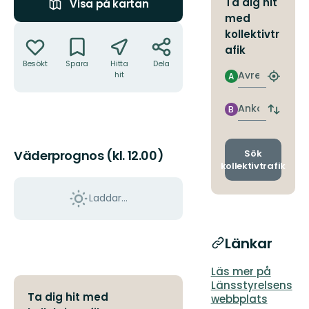
Ta dig hit
Visa på kartan
med
Åtgärder
kollektivtr
afik
Besökt
Spara
Hitta
Dela
Avresa
hit
A
Hitta
närmas
hållpla
Ankomst
B
Byt
avgång
och
ankomst
Sök
Väderprognos (kl. 12.00)
kollektivtrafik
Laddar...
Länkar
Läs mer på
Länsstyrelsens
Ta dig hit med
webbplats