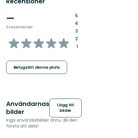
Recensioner
—
:
5
:
4
0 recensioner
:
3
av
:
2
:
1
5
stjärnor
Betygsätt denna plats
Användarnas
Lägg till
bilder
bilder
Inga användarbilder ännu. Bli den
första att dela!