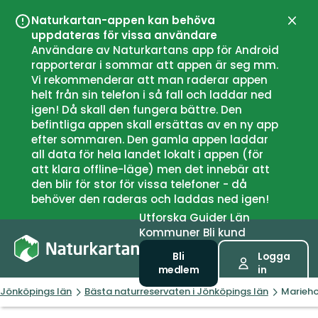
Naturkartan-appen kan behöva
Stän
uppdateras för vissa användare
Användare av Naturkartans app för Android
rapporterar i sommar att appen är seg mm.
Vi rekommenderar att man raderar appen
helt från sin telefon i så fall och laddar ned
igen! Då skall den fungera bättre. Den
befintliga appen skall ersättas av en ny app
efter sommaren. Den gamla appen laddar
all data för hela landet lokalt i appen (för
att klara offline-läge) men det innebär att
den blir för stor för vissa telefoner - då
behöver den raderas och laddas ned igen!
Utforska
Guider
Län
Kommuner
Bli kund
Bli
Logga
medlem
in
Jönköpings län
Bästa naturreservaten i Jönköpings län
Marieho