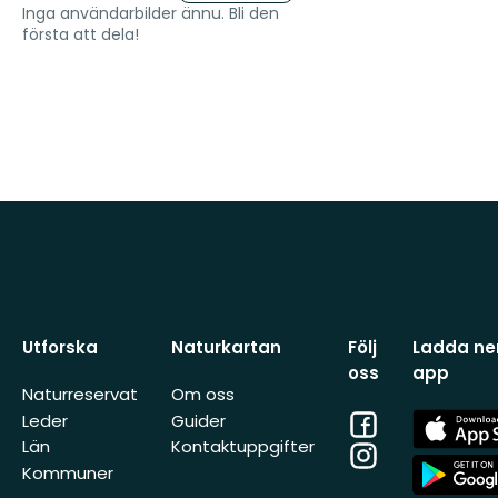
Inga användarbilder ännu. Bli den
första att dela!
Utforska
Naturkartan
Följ
Ladda ner
oss
app
Naturreservat
Om oss
Facebook
App
Leder
Guider
Store
Län
Kontaktuppgifter
Instagram
App
Kommuner
Store