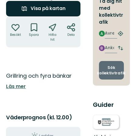
Ta dig hit
med
Visa på kartan
kollektivtr
Åtgärder
afik
Avresa
A
Besökt
Spara
Hitta
Dela
Hitta
hit
närmas
hållpla
Ankomst
B
Byt
avgång
och
ankomst
Sök
kollektivtrafik
Beskrivning
Grillring och fyra bänkar
Läs mer
Guider
Väderprognos (kl. 12.00)