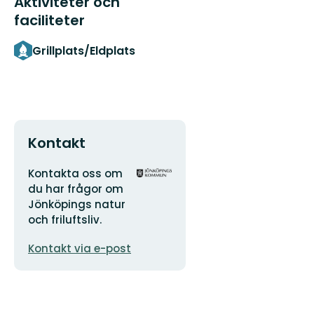
Aktiviteter och
faciliteter
Grillplats/Eldplats
Kontakt
Adress
Organisationens
Kontakta oss om
logotyp
du har frågor om
Jönköpings natur
och friluftsliv.
E-
Kontakt via e-post
postadress