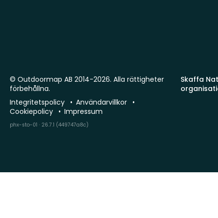
© Outdoormap AB 2014-2026. Alla rättigheter
Skaffa Natu
förbehållna.
organisat
Integritetspolicy
Användarvillkor
Cookiepolicy
Impressum
phx-sto-01 · 26.7.1 (449747a8c)