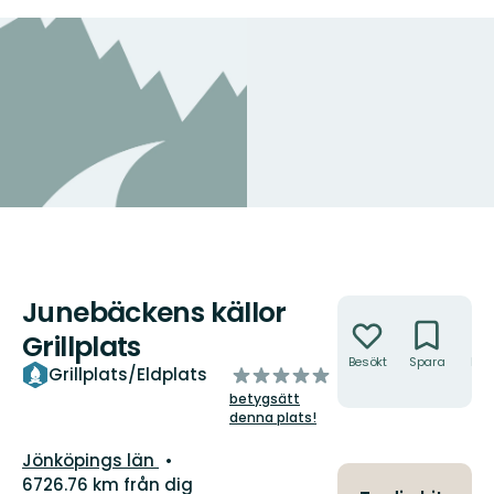
Junebäckens källor
Åtgärder
Grillplats
Besökt
Spara
Hitt
av
Grillplats/Eldplats
hit
5
betygsätt
stjärnor
denna plats!
Län:
Jönköpings län
6726.76 km från dig