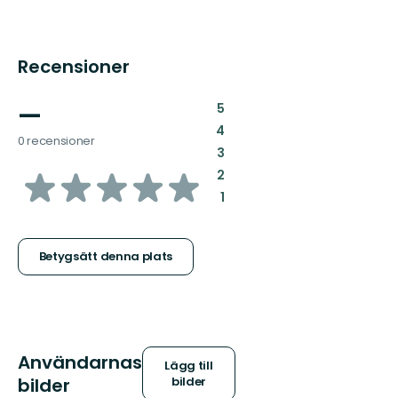
Recensioner
—
:
5
:
4
0 recensioner
:
3
av
:
2
:
1
5
stjärnor
Betygsätt denna plats
Användarnas
Lägg till
bilder
bilder