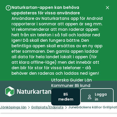
Naturkartan-appen kan behöva
Stän
uppdateras för vissa användare
Användare av Naturkartans app för Android
rapporterar i sommar att appen är seg mm.
Vi rekommenderar att man raderar appen
helt från sin telefon i så fall och laddar ned
igen! Då skall den fungera bättre. Den
befintliga appen skall ersättas av en ny app
efter sommaren. Den gamla appen laddar
all data för hela landet lokalt i appen (för
att klara offline-läge) men det innebär att
den blir för stor för vissa telefoner - då
behöver den raderas och laddas ned igen!
Utforska
Guider
Län
Kommuner
Bli kund
Bli
Logga
medlem
in
Jönköpings län
Grillplats/Eldplats
Junebäckens källor Grillpla