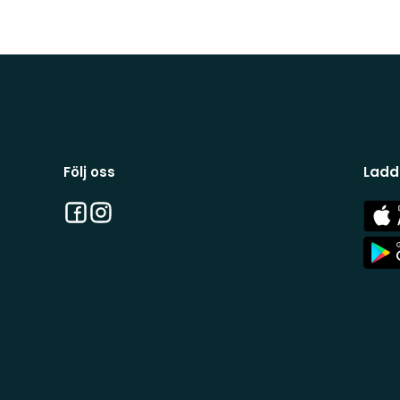
Följ oss
Ladd
Facebook
Instagram
App
Stor
App
Stor