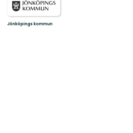
Jönköpings kommun
Din
guide
till
naturen
i
Jönköpings
kommun!