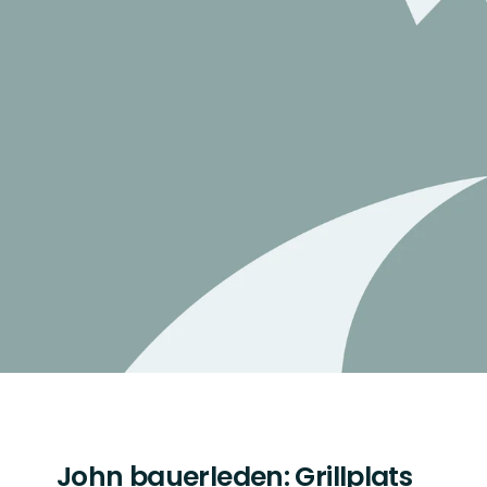
John bauerleden: Grillplats