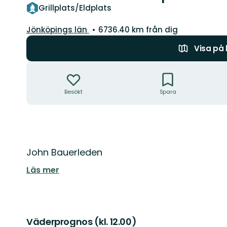
Grillplats/Eldplats
Län:
Jönköpings län
6736.40 km från dig
Visa på
Åtgärder
Besökt
Spara
Beskrivning
John Bauerleden
Läs mer
Väderprognos (kl. 12.00)