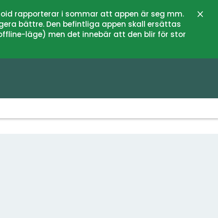
oid rapporterar i sommar att appen är seg mm.
Stän
gera bättre. Den befintliga appen skall ersättas
fline-läge) men det innebär att den blir för stor