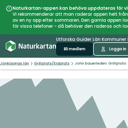
Naturkartan-appen kan behöva uppdateras för v
Vi rekommenderar att man raderar appen helt från si
av en ny app efter sommaren. Den gamla appen laddar
för vissa telefoner - då behöver den raderas och l
Utforska
Guider
Län
Kommuner
Bli medlem
Logga in
Jönköpings län
Grillplats/Eldplats
John bauerleden: Grillplats