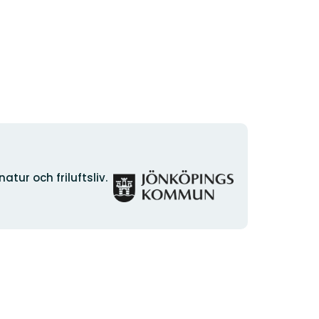
Organisationens
ur och friluftsliv.
logotyp