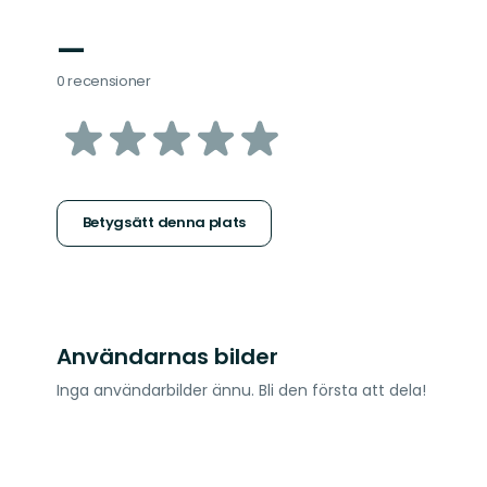
—
0 recensioner
av
5
stjärnor
Betygsätt denna plats
Användarnas bilder
Inga användarbilder ännu. Bli den första att dela!