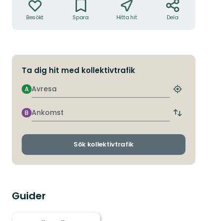
Besökt
Spara
Hitta hit
Dela
Ta dig hit med kollektivtrafik
Avresa
A
Hitta
närmaste
hållplats
Ankomst
B
Byt
avgångs-
och
ankomsthållp
Sök kollektivtrafik
Guider