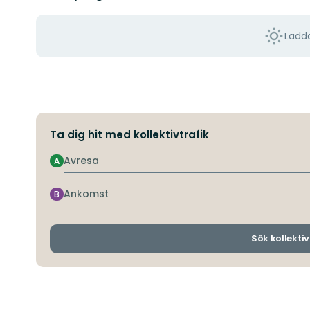
Ladda
Ta dig hit med kollektivtrafik
Avresa
A
Ankomst
B
Sök kollektiv