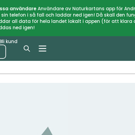
issa användare
Användare av Naturkartans app för Andr
n telefon i så fall och laddar ned igen! Då skall den fun
 all data för hela landet lokalt i appen (för att klara of
addas ned igen!
Bli kund