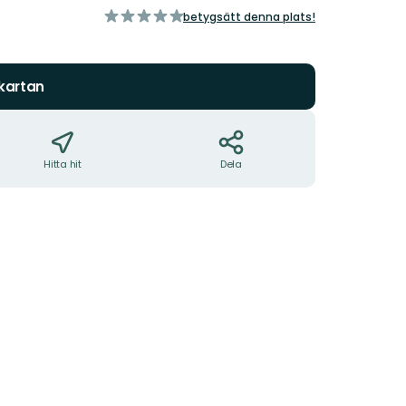
av
betygsätt denna plats!
5
stjärnor
 kartan
Hitta hit
Dela