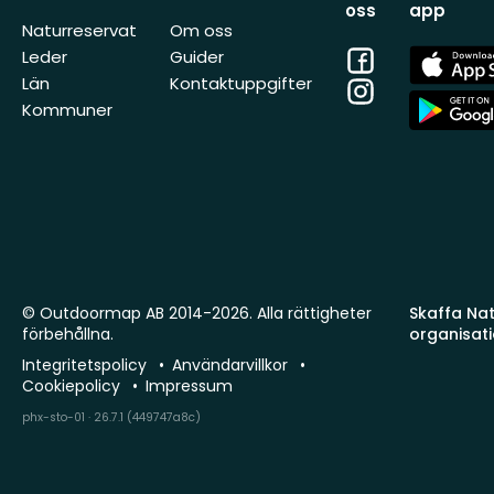
oss
app
Naturreservat
Om oss
Facebook
App
Leder
Guider
Store
Län
Kontaktuppgifter
Instagram
App
Kommuner
Store
© Outdoormap AB 2014-2026. Alla rättigheter
Skaffa Natu
förbehållna.
organisat
Integritetspolicy
Användarvillkor
Cookiepolicy
Impressum
phx-sto-01 · 26.7.1 (449747a8c)