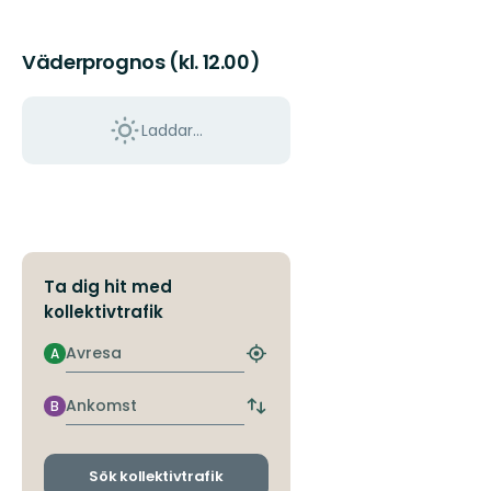
Väderprognos (kl. 12.00)
Laddar...
Ta dig hit med
kollektivtrafik
Avresa
A
Hitta
närmaste
hållplats
Ankomst
B
Byt
avgångs-
och
ankomsthållplatser
Sök kollektivtrafik