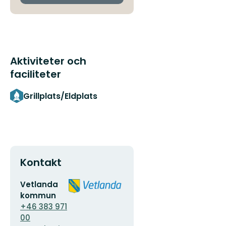
Aktiviteter och
faciliteter
Grillplats/Eldplats
Kontakt
E-
Organisationens
Vetlanda
postadress
logotyp
kommun
+46 383 971
00