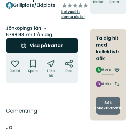
Besökt
Spara
Hitt
av
Grillplats/Eldplats
hit
5
betygsätt
stjärnor
denna plats!
Län:
Jönköpings län
6798.98 km från dig
Ta dig hit
med
Visa på kartan
kollektivtr
Åtgärder
afik
Avresa
A
Besökt
Spara
Hitta
Dela
Hitta
hit
närmas
hållpla
Ankomst
B
Byt
avgång
och
ankomst
Sök
kollektivtrafik
Beskrivning
Cementring
Ja