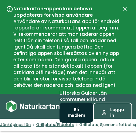
Naturkartan-appen kan behöva
Stän
uppdateras för vissa användare
Användare av Naturkartans app för Android
rapporterar i sommar att appen är seg mm.
Vi rekommenderar att man raderar appen
helt från sin telefon i så fall och laddar ned
igen! Då skall den fungera bättre. Den
befintliga appen skall ersättas av en ny app
efter sommaren. Den gamla appen laddar
all data för hela landet lokalt i appen (för
att klara offline-läge) men det innebär att
den blir för stor för vissa telefoner - då
behöver den raderas och laddas ned igen!
Utforska
Guider
Län
Kommuner
Bli kund
Bli
Logga
medlem
in
Jönköpings län
Grillplats/Eldplats
Grillplats, Sjunnens fotbolls