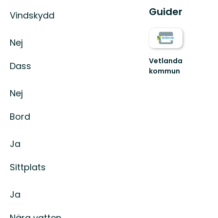
Guider
Vindskydd
Nej
Vetlanda
Dass
kommun
Guld
och
Nej
gröna
skogar.
Bord
På
riktigt.
Ja
Sittplats
Ja
Nära vatten