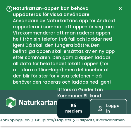
Naturkartan-appen kan behöva
Stän
uppdateras för vissa användare
Användare av Naturkartans app för Android
rapporterar i sommar att appen är seg mm.
Vi rekommenderar att man raderar appen
helt från sin telefon i så fall och laddar ned
igen! Då skall den fungera bättre. Den
befintliga appen skall ersättas av en ny app
efter sommaren. Den gamla appen laddar
all data för hela landet lokalt i appen (för
att klara offline-läge) men det innebär att
den blir för stor för vissa telefoner - då
behöver den raderas och laddas ned igen!
Utforska
Guider
Län
Kommuner
Bli kund
Bli
Logga
medlem
in
Jönköpings län
Grillplats/Eldplats
Grillplats, Kvarndammen