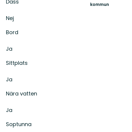
Dass
kommun
Guld
och
Nej
gröna
skogar.
Bord
På
riktigt.
Ja
Sittplats
Ja
Nära vatten
Ja
Soptunna