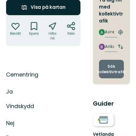
med
Visa på kartan
kollektivtr
Åtgärder
afik
Avresa
A
Besökt
Spara
Hitta
Dela
Hitta
hit
närmas
hållpla
Ankomst
B
Byt
avgång
och
ankomst
Sök
kollektivtrafik
Beskrivning
Cementring
Ja
Guider
Vindskydd
Nej
Vetlanda