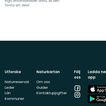
Inga användarbilder ännu. Bli den
första att dela!
Utforska
Naturkartan
Följ
Ladda ner
oss
app
Naturreservat
Om oss
Facebook
App
Leder
Guider
Store
Län
Kontaktuppgifter
Instagram
App
Kommuner
Store