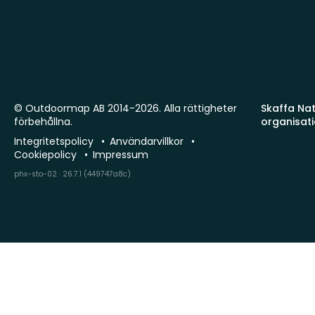
© Outdoormap AB 2014-2026. Alla rättigheter
Skaffa Natu
förbehållna.
organisat
Integritetspolicy
Användarvillkor
Cookiepolicy
Impressum
phx-sto-02 · 26.7.1 (449747a8c)