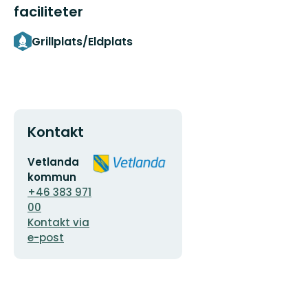
faciliteter
Grillplats/Eldplats
Kontakt
E-
Organisationens
Vetlanda
postadress
logotyp
kommun
+46 383 971
00
Kontakt via
e-post