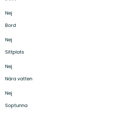
och
gröna
Nej
skogar.
På
riktigt.
Bord
Nej
Sittplats
Nej
Nära vatten
Nej
Soptunna