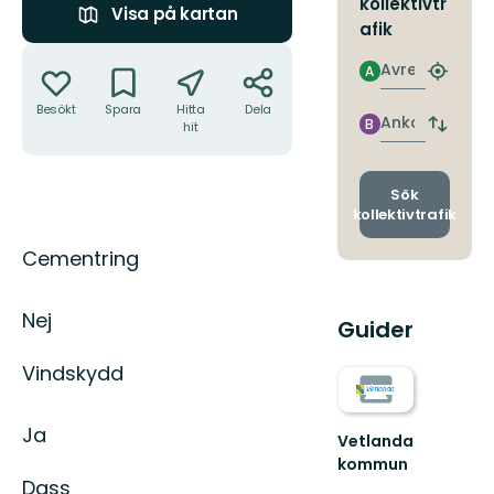
kollektivtr
Visa på kartan
afik
Åtgärder
Avresa
A
Hitta
närmas
Besökt
Spara
Hitta
Dela
hållpla
Ankomst
B
hit
Byt
avgång
och
ankomst
Sök
kollektivtrafik
Beskrivning
Cementring
Nej
Guider
Vindskydd
Ja
Vetlanda
kommun
Guld
Dass