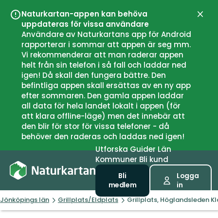
Naturkartan-appen kan behöva
Stän
uppdateras för vissa användare
Användare av Naturkartans app för Android
rapporterar i sommar att appen är seg mm.
Vi rekommenderar att man raderar appen
helt från sin telefon i så fall och laddar ned
igen! Då skall den fungera bättre. Den
befintliga appen skall ersättas av en ny app
efter sommaren. Den gamla appen laddar
all data för hela landet lokalt i appen (för
att klara offline-läge) men det innebär att
den blir för stor för vissa telefoner - då
behöver den raderas och laddas ned igen!
Utforska
Guider
Län
Kommuner
Bli kund
Bli
Logga
medlem
in
Jönköpings län
Grillplats/Eldplats
Grillplats, Höglandsleden 