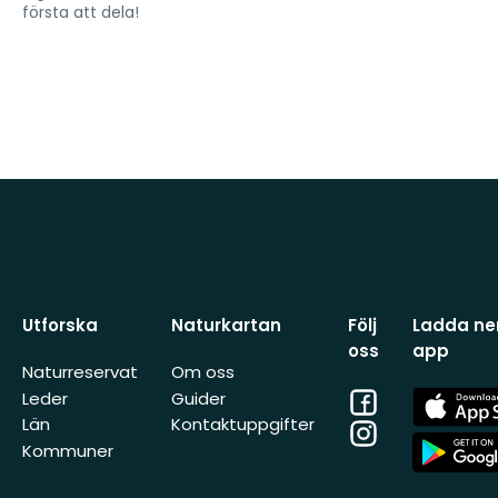
första att dela!
Utforska
Naturkartan
Följ
Ladda ner
oss
app
Naturreservat
Om oss
Facebook
App
Leder
Guider
Store
Län
Kontaktuppgifter
Instagram
App
Kommuner
Store