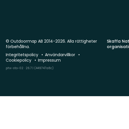
© Outdoormap AB 2014-2026. Alla rättigheter
Skaffa Natu
förbehållna.
organisat
Integritetspolicy
Användarvillkor
Cookiepolicy
Impressum
phx-sto-02 · 26.7.1 (449747a8c)