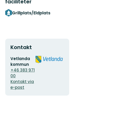
faciliteter
Grillplats/Eldplats
Kontakt
E-
Organisationens
Vetlanda
postadress
logotyp
kommun
+46 383 971
00
Kontakt via
e-post