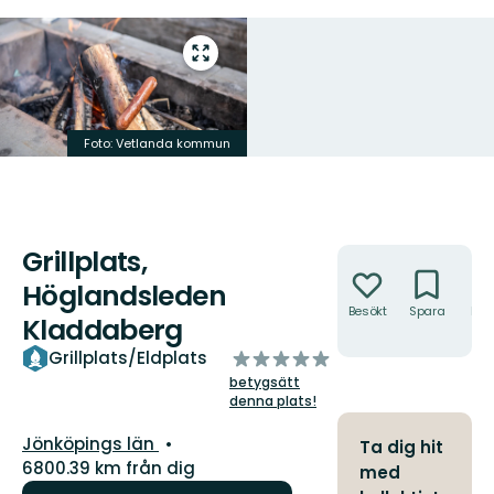
Gå
till
helskärmsläge
Foto: Vetlanda kommun
Grillplats,
Åtgärder
Höglandsleden
Besökt
Spara
Hitt
Kladdaberg
hit
av
Grillplats/Eldplats
5
betygsätt
stjärnor
denna plats!
Län:
Jönköpings län
Ta dig hit
6800.39 km från dig
med