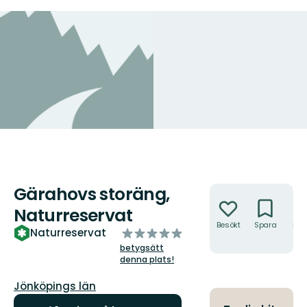
Gärahovs storäng,
Åtgärder
Naturreservat
Besökt
Spara
Hitt
av
Naturreservat
hit
5
betygsätt
stjärnor
denna plats!
Län:
Jönköpings län