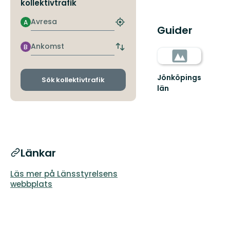
kollektivtrafik
Avresa
A
Hitta
Guider
närmaste
hållplats
Ankomst
B
Byt
avgångs-
och
Jönköpings
ankomsthållplatser
Sök kollektivtrafik
län
Länkar
Läs mer på Länsstyrelsens
webbplats