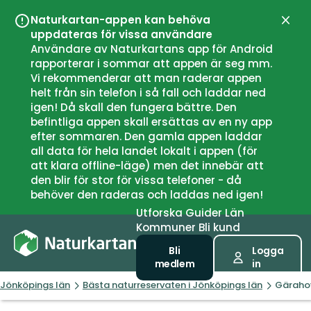
Naturkartan-appen kan behöva
Stän
uppdateras för vissa användare
Användare av Naturkartans app för Android
rapporterar i sommar att appen är seg mm.
Vi rekommenderar att man raderar appen
helt från sin telefon i så fall och laddar ned
igen! Då skall den fungera bättre. Den
befintliga appen skall ersättas av en ny app
efter sommaren. Den gamla appen laddar
all data för hela landet lokalt i appen (för
att klara offline-läge) men det innebär att
den blir för stor för vissa telefoner - då
behöver den raderas och laddas ned igen!
Utforska
Guider
Län
Kommuner
Bli kund
Bli
Logga
medlem
in
Jönköpings län
Bästa naturreservaten i Jönköpings län
Gärahov