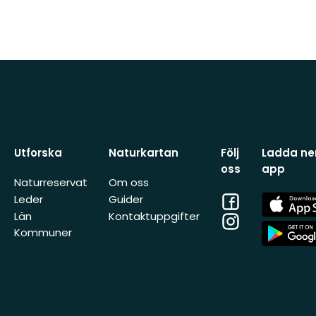
Utforska
Naturkartan
Följ
Ladda ner
oss
app
Naturreservat
Om oss
Facebook
App
Leder
Guider
Store
Län
Kontaktuppgifter
Instagram
App
Kommuner
Store