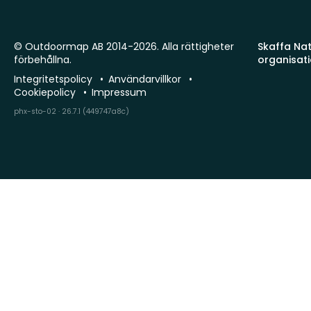
© Outdoormap AB 2014-2026. Alla rättigheter
Skaffa Natu
förbehållna.
organisat
Integritetspolicy
Användarvillkor
Cookiepolicy
Impressum
phx-sto-02 · 26.7.1 (449747a8c)