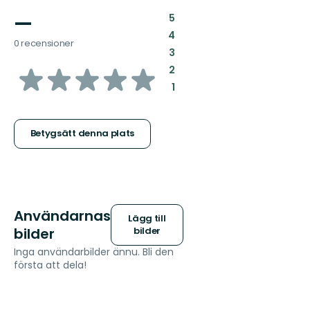
—
:
5
:
4
0 recensioner
:
3
av
:
2
:
1
5
stjärnor
Betygsätt denna plats
Användarnas
Lägg till
bilder
bilder
Inga användarbilder ännu. Bli den
första att dela!