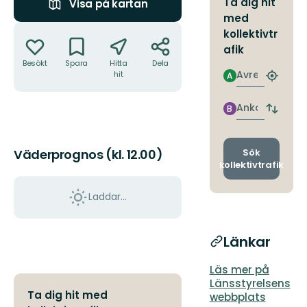
Ta dig hit
Visa på kartan
med
Åtgärder
kollektivtr
afik
Besökt
Spara
Hitta
Dela
Avresa
hit
A
Hitta
närmas
hållpla
Ankomst
B
Byt
avgång
och
ankomst
Sök
Väderprognos (kl. 12.00)
kollektivtrafik
Laddar...
Länkar
Läs mer på
Länsstyrelsens
Ta dig hit med
webbplats