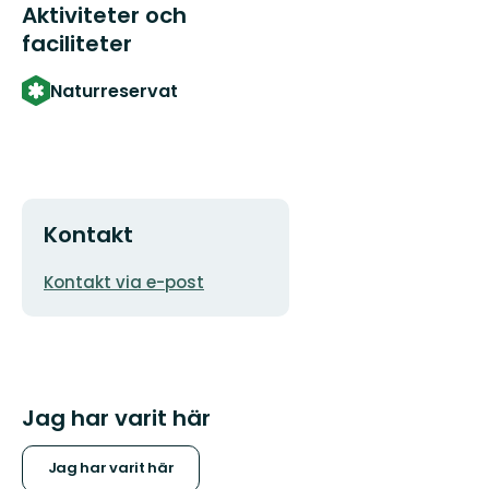
Aktiviteter och
faciliteter
Naturreservat
Kontakt
E-
Kontakt via e-post
postadress
Jag har varit här
Jag har varit här