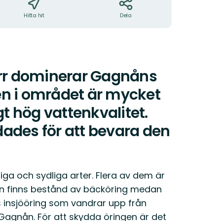
Hitta hit
Dela
rr dominerar Gagnåns
en i området är mycket
gt hög vattenkvalitet.
ades för att bevara den
a och sydliga arter. Flera av dem är
ån finns bestånd av bäcköring medan
s insjööring som vandrar upp från
Gagnån. För att skydda öringen är det