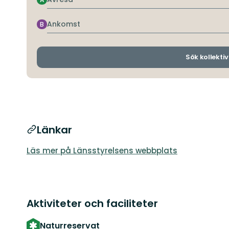
Ankomst
B
Sök kollektiv
Länkar
Läs mer på Länsstyrelsens webbplats
Aktiviteter och faciliteter
Naturreservat