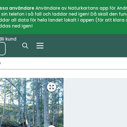
issa användare
Användare av Naturkartans app för Andr
n telefon i så fall och laddar ned igen! Då skall den fun
 all data för hela landet lokalt i appen (för att klara of
addas ned igen!
Bli kund
n
Gå
till
helskärmsläge