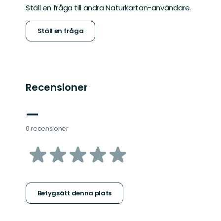
Ställ en fråga till andra Naturkartan-användare.
Ställ en fråga
Recensioner
—
0 recensioner
av
5
stjärnor
Betygsätt denna plats