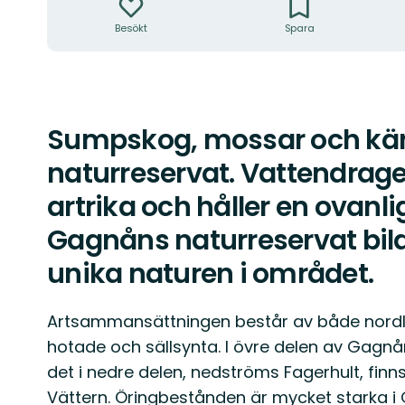
Besökt
Spara
Sumpskog, mossar och kä
Beskrivning
naturreservat. Vattendrag
artrika och håller en ovanli
Gagnåns naturreservat bild
unika naturen i området.
Artsammansättningen består av både nordlig
hotade och sällsynta. I övre delen av Gagn
det i nedre delen, nedströms Fagerhult, finn
Vättern. Öringbestånden är mycket starka i 