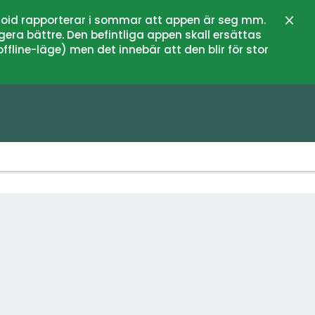
oid rapporterar i sommar att appen är seg mm.
Stän
gera bättre. Den befintliga appen skall ersättas
fline-läge) men det innebär att den blir för stor