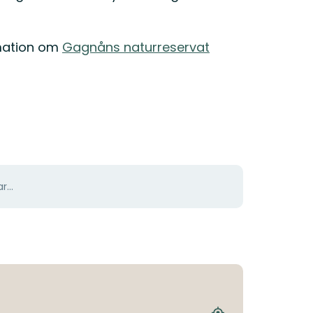
rmation om
Gagnåns naturreservat
r...