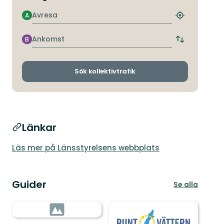
Avresa
A
Hitta
närmaste
hållplats
Ankomst
B
Byt
avgångs-
och
ankomsthållp
Sök kollektivtrafik
Länkar
Läs mer på Länsstyrelsens webbplats
Guider
Se alla