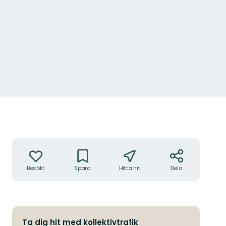
Foto: Länsstyrelsen
Åtgärder
Besökt
Spara
Hitta hit
Dela
Ta dig hit med kollektivtrafik