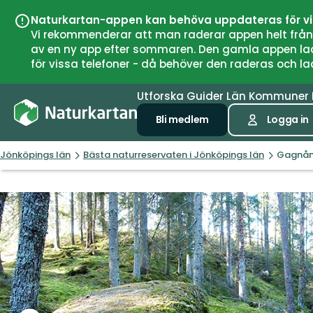
Naturkartan-appen kan behöva uppdateras för v
Vi rekommenderar att man raderar appen helt från si
av en ny app efter sommaren. Den gamla appen laddar
för vissa telefoner - då behöver den raderas och l
Utforska
Guider
Län
Kommuner
Bli medlem
Logga in
Jönköpings län
Bästa naturreservaten i Jönköpings län
Gagnå