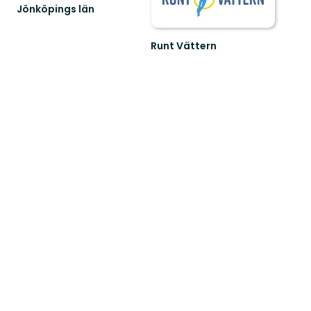
Jönköpings län
Runt Vättern
Välkommen
till
den
fantastiska
naturen
Runt
Vät...