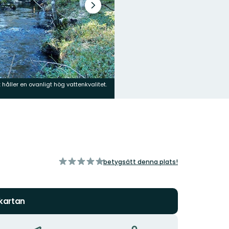
Nästa
bildspel
åller en ovanligt hög vattenkvalitet.
av
betygsätt denna plats!
5
stjärnor
 kartan