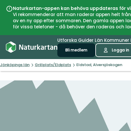
Naturkartan-appen kan behöva uppdateras för v
Vi rekommenderar att man raderar appen helt från si
av en ny app efter sommaren. Den gamla appen laddar
för vissa telefoner - då behöver den raderas och l
Utforska
Guider
Län
Kommuner
Bli medlem
Logga in
Jönköpings län
Grillplats/Eldplats
Eldstad, Alversjöskogen