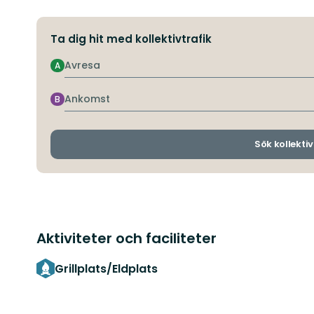
Ta dig hit med kollektivtrafik
Avresa
A
Ankomst
B
Sök kollektiv
Aktiviteter och faciliteter
Grillplats/Eldplats