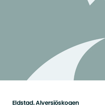
Eldstad, Alversjöskogen