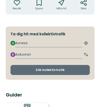
Besökt
Spara
Hitta hit
Dela
Ta dig hit med kollektivtrafik
Avresa
A
Hitta
närmaste
hållplats
Ankomst
B
Byt
avgångs-
och
ankomsthållp
Sök kollektivtrafik
Guider