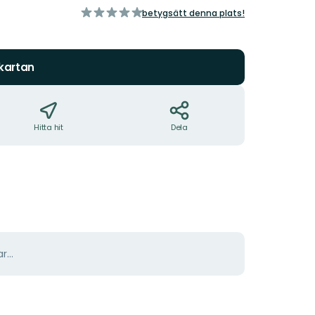
av
betygsätt denna plats!
5
stjärnor
 kartan
Hitta hit
Dela
r...