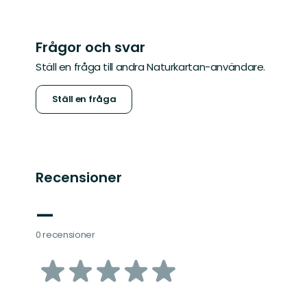
Frågor och svar
Ställ en fråga till andra Naturkartan-användare.
Ställ en fråga
Recensioner
—
0 recensioner
av
5