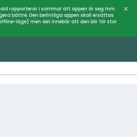
oid rapporterar i sommar att appen är seg mm.
Stän
gera bättre. Den befintliga appen skall ersättas
fline-läge) men det innebär att den blir för stor