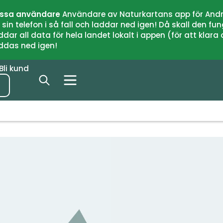
issa användare
Användare av Naturkartans app för Andr
n telefon i så fall och laddar ned igen! Då skall den fun
 all data för hela landet lokalt i appen (för att klara of
addas ned igen!
Bli kund