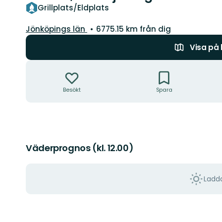
Grillplats/Eldplats
Län:
Jönköpings län
6775.15 km från dig
Visa på
Åtgärder
Besökt
Spara
Väderprognos (kl. 12.00)
Ladda