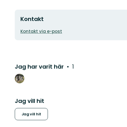
Kontakt
E-
Kontakt via e-post
postadress
Jag har varit här
1
Jag vill hit
Jag vill hit