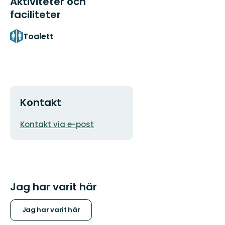
Aktiviteter och
faciliteter
Toalett
Kontakt
E-
Kontakt via e-post
postadress
Jag har varit här
Jag har varit här