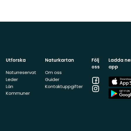
Utforska
Naturkartan
Följ
Ladda ner
oss
app
Naturreservat
Om oss
Facebook
App
Leder
Guider
Store
Län
Kontaktuppgifter
Instagram
App
Kommuner
Store