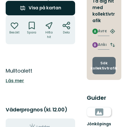
Ta dig hit
med
Visa på kartan
kollektivtr
Åtgärder
afik
Avresa
A
Besökt
Spara
Hitta
Dela
Hitta
hit
närmas
hållpla
Ankomst
B
Byt
avgång
och
ankomst
Sök
kollektivtrafik
Beskrivning
Mulltoalett
Läs mer
Guider
Väderprognos (kl. 12.00)
Jönköpings