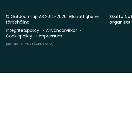
© Outdoormap AB 2014-2026. Alla rättigheter
Skaffa Natu
förbehållna.
organisat
Integritetspolicy
Användarvillkor
Cookiepolicy
Impressum
phx-sto-01 · 26.7.1 (449747a8c)