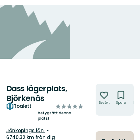
Dass lägerplats,
Åtgärder
Björkenäs
Besökt
Spara
Hitt
av
Toalett
hit
5
betygsätt denna
plats!
stjärnor
Län:
Jönköpings län
6740.32 km från dig