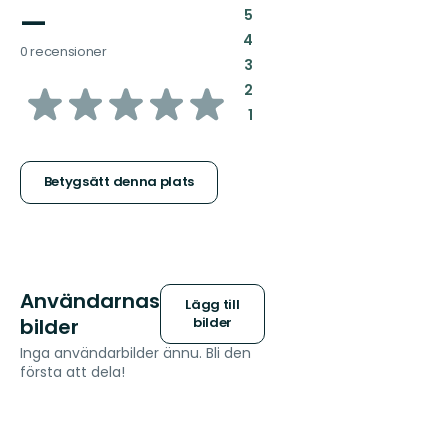
—
:
5
:
4
0 recensioner
:
3
av
:
2
:
1
5
stjärnor
Betygsätt denna plats
Användarnas
Lägg till
bilder
bilder
Inga användarbilder ännu. Bli den
första att dela!