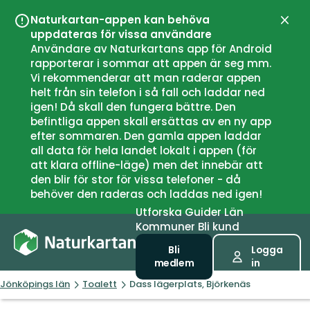
Naturkartan-appen kan behöva
Stän
uppdateras för vissa användare
Användare av Naturkartans app för Android
rapporterar i sommar att appen är seg mm.
Vi rekommenderar att man raderar appen
helt från sin telefon i så fall och laddar ned
igen! Då skall den fungera bättre. Den
befintliga appen skall ersättas av en ny app
efter sommaren. Den gamla appen laddar
all data för hela landet lokalt i appen (för
att klara offline-läge) men det innebär att
den blir för stor för vissa telefoner - då
behöver den raderas och laddas ned igen!
Utforska
Guider
Län
Kommuner
Bli kund
Bli
Logga
medlem
in
Jönköpings län
Toalett
Dass lägerplats, Björkenäs