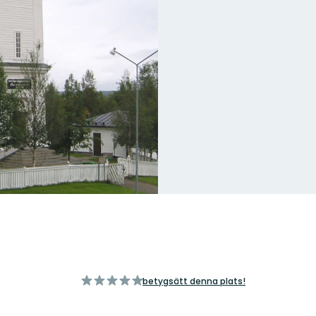
av
betygsätt denna plats!
5
stjärnor