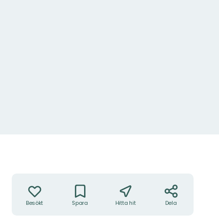
Åtgärder
Besökt
Spara
Hitta hit
Dela