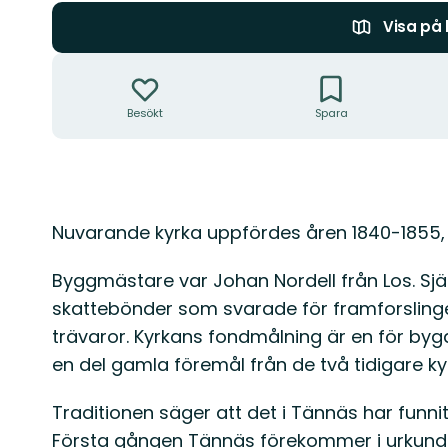
Visa på
Åtgärder
Besökt
Spara
Beskrivning
Nuvarande kyrka uppfördes åren 1840-1855, 
Byggmästare var Johan Nordell från Los. Sj
skattebönder som svarade för framforslin
trävaror. Kyrkans fondmålning är en för bygd
en del gamla föremål från de två tidigare ky
Traditionen säger att det i Tännäs har funni
Första gången Tännäs förekommer i urkunde