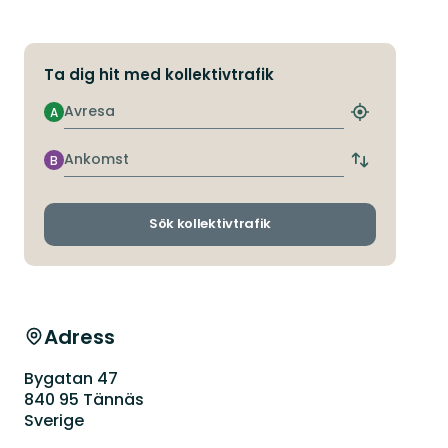
Ta dig hit med kollektivtrafik
Avresa
A
Hitta
närmaste
hållplats
Ankomst
B
Byt
avgångs-
och
ankomsthållp
Sök kollektivtrafik
Adress
Bygatan 47
840 95 Tännäs
Sverige