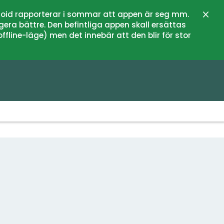
oid rapporterar i sommar att appen är seg mm.
Stän
gera bättre. Den befintliga appen skall ersättas
fline-läge) men det innebär att den blir för stor