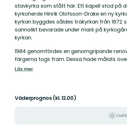
stavkyrka som stått här. Ett kapell stod på 
kyrkoherde Hinrik Olofsson-Drake en ny kyrk
kyrkan byggdes såldes träkyrkan från 1672 
sannolikt bevarade under mark på kyrkogå
kyrkan.
1984 genomfördes en genomgripande renove
färgerna togs fram. Dessa hade målats över
Läs mer
Väderprognos (kl. 12.00)
Ladda