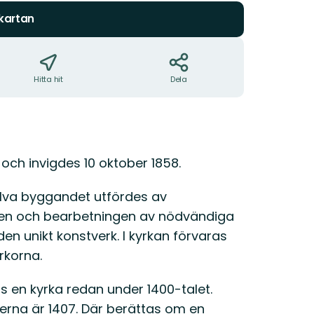
 kartan
Hitta hit
Dela
och invigdes 10 oktober 1858.
älva byggandet utfördes av
gen och bearbetningen av nödvändiga
en unikt konstverk. I kyrkan förvaras
rkorna.
ts en kyrka redan under 1400-talet.
rna är 1407. Där berättas om en