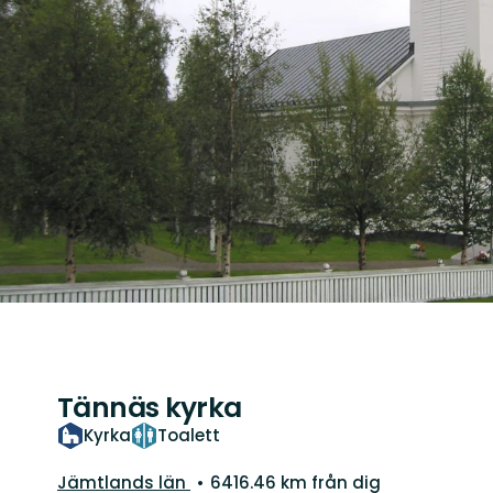
Tännäs kyrka
Kyrka
Toalett
Län:
Jämtlands län
6416.46 km från dig