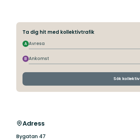
Ta dig hit med kollektivtrafik
Avresa
A
Ankomst
B
Sök kollektiv
Adress
Bygatan 47