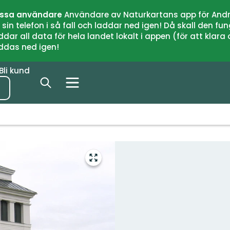
issa användare
Användare av Naturkartans app för Andr
n telefon i så fall och laddar ned igen! Då skall den fun
 all data för hela landet lokalt i appen (för att klara of
addas ned igen!
Bli kund
Gå
till
helskärmsläge