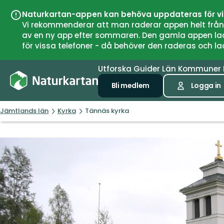
Naturkartan-appen kan behöva uppdateras för v
Vi rekommenderar att man raderar appen helt från si
av en ny app efter sommaren. Den gamla appen laddar
för vissa telefoner - då behöver den raderas och l
Utforska
Guider
Län
Kommuner
Bli medlem
Logga in
Jämtlands län
Kyrka
Tännäs kyrka