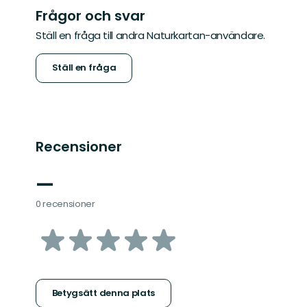
Frågor och svar
Ställ en fråga till andra Naturkartan-användare.
Ställ en fråga
Recensioner
—
0 recensioner
av
5
stjärnor
Betygsätt denna plats