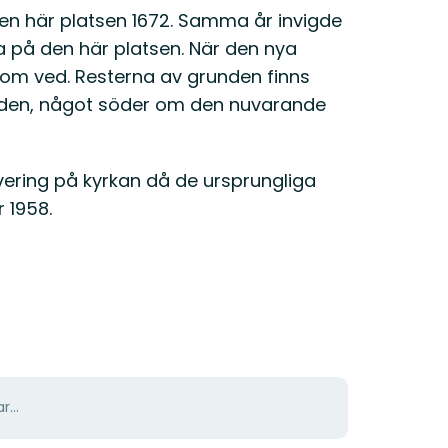
den här platsen 1672. Samma år invigde
a på den här platsen. När den nya
som ved. Resterna av grunden finns
rden, något söder om den nuvarande
ring på kyrkan då de ursprungliga
 1958.
r...