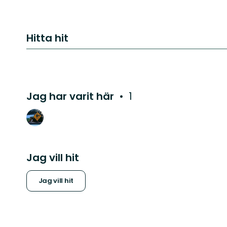
Hitta hit
Jag har varit här
1
Jag vill hit
Jag vill hit