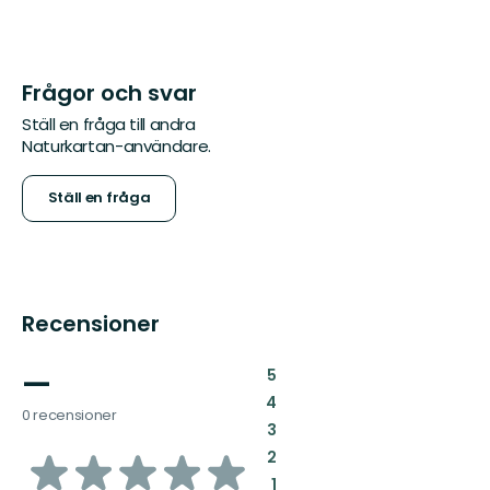
Frågor och svar
Ställ en fråga till andra
Naturkartan-användare.
Ställ en fråga
Recensioner
—
:
5
:
4
0 recensioner
:
3
av
:
2
:
1