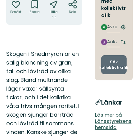
med
kollektivtr
Besökt
Spara
Hitta
Dela
afik
hit
Avresa
A
Hitta
närmas
hållpla
Ankomst
B
Byt
avgång
Beskrivning
Skogen i Snedmyran är en
och
ankomst
salig blandning av gran,
Sök
kollektivtrafik
tall och lövträd av olika
slag. Bland multnande
lågor växer sällsynta
tickor, och i det kalkrika
Länkar
våta trivs mången raritet. I
skogen sjunger barrträd
Läs mer på
Länsstyrelsens
och lövträd tillsammans i
hemsida
vinden. Kanske sjunger de