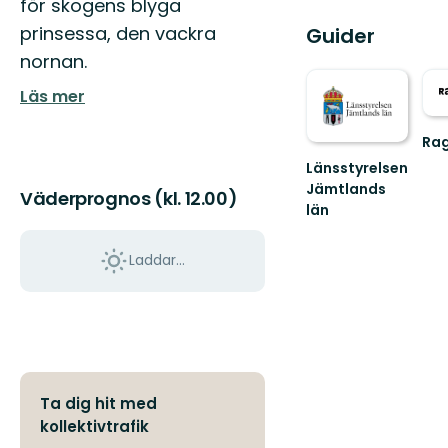
för skogens blyga
prinsessa, den vackra
Guider
nornan.
Läs mer
Ra
Väl
Länsstyrelsen
till
Jämtlands
Väderprognos (kl. 12.00)
Rag
län
fant
natu
Laddar...
Ta dig hit med
kollektivtrafik