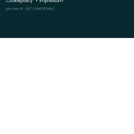
Cookiepolicy
Impressum
phx-sto-01 · 26.7.1 (449747a8c)