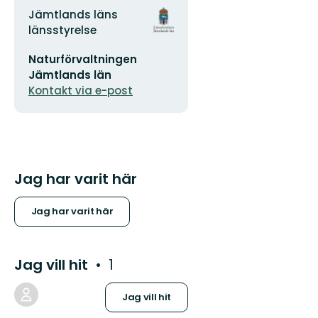
Adress
Organisationens
Jämtlands läns
logotyp
länsstyrelse
E-
Naturförvaltningen
postadress
Jämtlands län
Kontakt via e-post
Jag har varit här
Jag har varit här
Jag vill hit
1
Jag vill hit