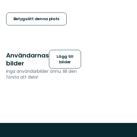
5
stjärnor
Betygsätt denna plats
Användarnas
Lägg till
bilder
bilder
Inga användarbilder ännu. Bli den
första att dela!