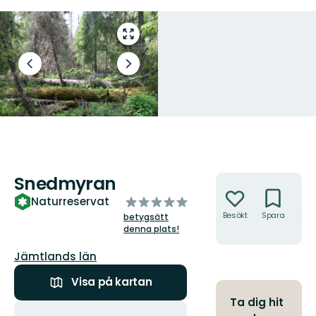
Gå
till
helskärmsläge
Föregående
Nästa
bild
bildspel
Snedmyran
Åtgärder
av
Naturreservat
5
Besökt
Spara
Hitt
betygsätt
hit
stjärnor
denna plats!
Län:
Jämtlands län
Visa på kartan
Ta dig hit
Åtgärder