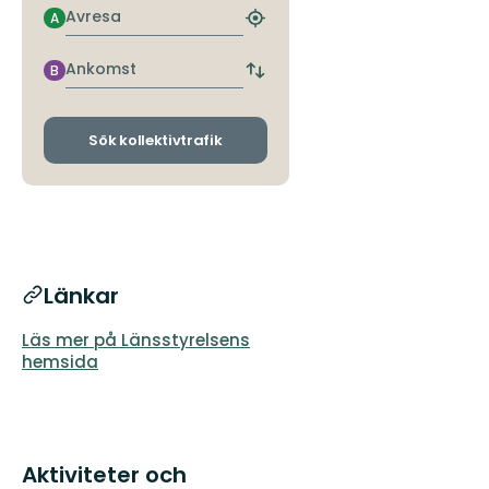
Avresa
A
Hitta
närmaste
hållplats
Ankomst
B
Byt
avgångs-
och
ankomsthållplatser
Sök kollektivtrafik
Länkar
Läs mer på Länsstyrelsens
hemsida
Aktiviteter och