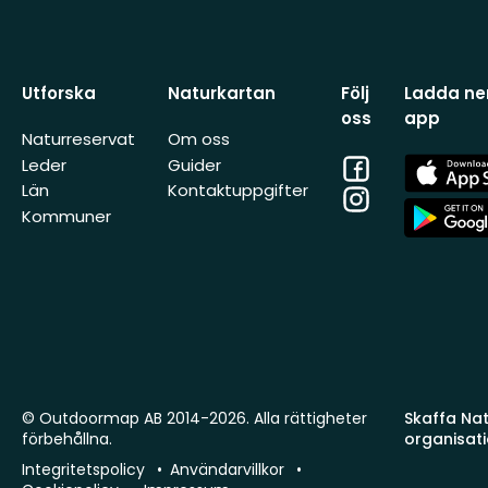
Utforska
Naturkartan
Följ
Ladda ner
oss
app
Naturreservat
Om oss
Facebook
App
Leder
Guider
Store
Län
Kontaktuppgifter
Instagram
App
Kommuner
Store
© Outdoormap AB 2014-2026. Alla rättigheter
Skaffa Natu
förbehållna.
organisat
Integritetspolicy
Användarvillkor