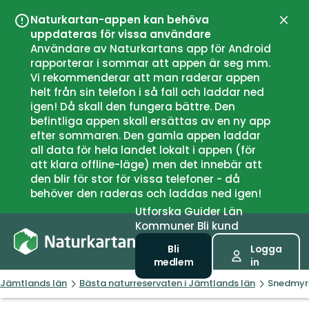
Naturkartan-appen kan behöva
Stän
uppdateras för vissa användare
Användare av Naturkartans app för Android
rapporterar i sommar att appen är seg mm.
Vi rekommenderar att man raderar appen
helt från sin telefon i så fall och laddar ned
igen! Då skall den fungera bättre. Den
befintliga appen skall ersättas av en ny app
efter sommaren. Den gamla appen laddar
all data för hela landet lokalt i appen (för
att klara offline-läge) men det innebär att
den blir för stor för vissa telefoner - då
behöver den raderas och laddas ned igen!
Utforska
Guider
Län
Kommuner
Bli kund
Bli
Logga
medlem
in
Jämtlands län
Bästa naturreservaten i Jämtlands län
Snedmyr