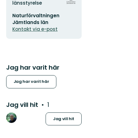
logotyp
länsstyrelse
E-
Naturförvaltningen
postadress
Jämtlands län
Kontakt via e-post
Jag har varit här
Jag har varit här
Jag vill hit
1
Jag vill hit