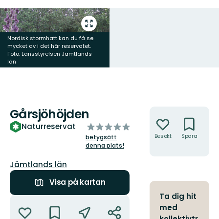
Gå
till
Nordisk stormhatt kan du få se
helskärmsläge
mycket av i det här reservatet.
Foto: Länsstyrelsen Jämtlands
län
Gårsjöhöjden
Åtgärder
av
Naturreservat
5
Besökt
Spara
Hitt
betygsätt
hit
stjärnor
denna plats!
Län:
Jämtlands län
Visa på kartan
Ta dig hit
Åtgärder
med
kollektivtr