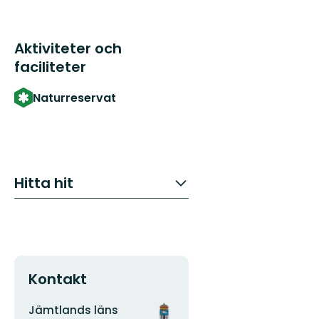
Aktiviteter och
faciliteter
Naturreservat
Hitta hit
Kontakt
Adress
Organisationens
Jämtlands läns