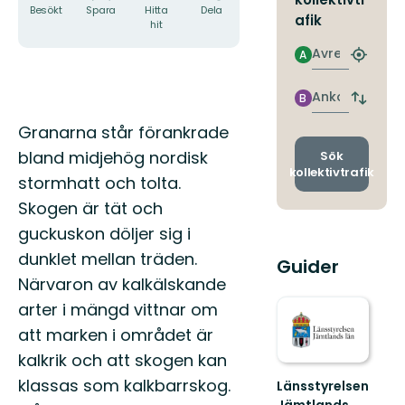
Besökt
Spara
Hitta
Dela
afik
hit
Avresa
A
Hitta
närmas
hållpla
Ankomst
B
Byt
avgång
Beskrivning
Granarna står förankrade
och
ankomst
bland midjehög nordisk
Sök
kollektivtrafik
stormhatt och tolta.
Skogen är tät och
guckuskon döljer sig i
dunklet mellan träden.
Guider
Närvaron av kalkälskande
arter i mängd vittnar om
att marken i området är
kalkrik och att skogen kan
klassas som kalkbarrskog.
Länsstyrelsen
Jämtlands