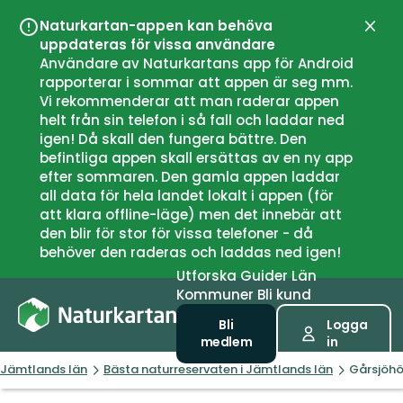
Naturkartan-appen kan behöva
Stän
uppdateras för vissa användare
Användare av Naturkartans app för Android
rapporterar i sommar att appen är seg mm.
Vi rekommenderar att man raderar appen
helt från sin telefon i så fall och laddar ned
igen! Då skall den fungera bättre. Den
befintliga appen skall ersättas av en ny app
efter sommaren. Den gamla appen laddar
all data för hela landet lokalt i appen (för
att klara offline-läge) men det innebär att
den blir för stor för vissa telefoner - då
behöver den raderas och laddas ned igen!
Utforska
Guider
Län
Kommuner
Bli kund
Bli
Logga
medlem
in
Jämtlands län
Bästa naturreservaten i Jämtlands län
Gårsjöhö