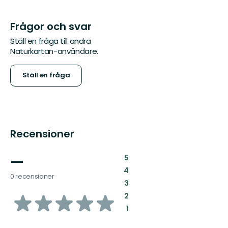
Frågor och svar
Ställ en fråga till andra
Naturkartan-användare.
Ställ en fråga
Recensioner
—
:
5
:
4
0 recensioner
:
3
av
:
2
:
1
5