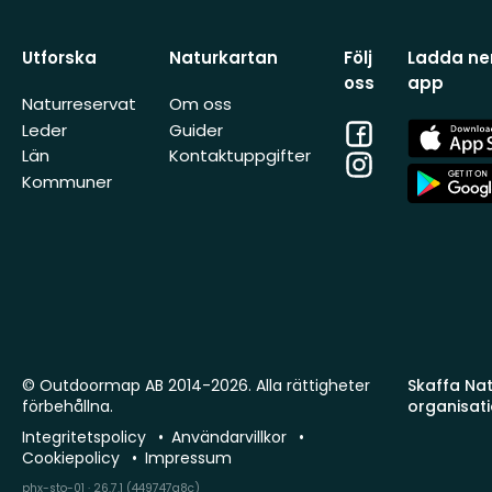
Utforska
Naturkartan
Följ
Ladda ner
oss
app
Naturreservat
Om oss
Facebook
App
Leder
Guider
Store
Län
Kontaktuppgifter
Instagram
App
Kommuner
Store
© Outdoormap AB 2014-2026. Alla rättigheter
Skaffa Natu
förbehållna.
organisat
Integritetspolicy
Användarvillkor
Cookiepolicy
Impressum
phx-sto-01 · 26.7.1 (449747a8c)