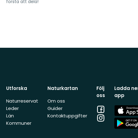
första att dela!
Utforska
Naturkartan
Följ
Ladda ner
oss
app
Naturreservat
Om oss
Facebook
App
Leder
Guider
Store
Län
Kontaktuppgifter
Instagram
App
Kommuner
Store