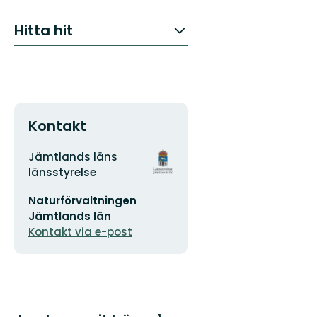
Hitta hit
Kontakt
Adress
Organisationens
Jämtlands läns
logotyp
länsstyrelse
E-
Naturförvaltningen
postadress
Jämtlands län
Kontakt via e-post