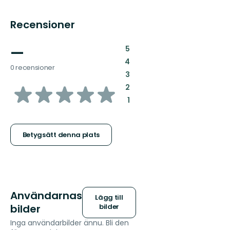
Recensioner
—
:
5
:
4
0 recensioner
:
3
av
:
2
:
1
5
stjärnor
Betygsätt denna plats
Användarnas
Lägg till
bilder
bilder
Inga användarbilder ännu. Bli den