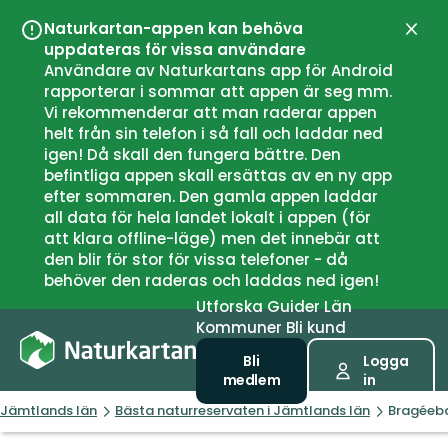
Naturkartan-appen kan behöva
Stän
uppdateras för vissa användare
Användare av Naturkartans app för Android
rapporterar i sommar att appen är seg mm.
Vi rekommenderar att man raderar appen
helt från sin telefon i så fall och laddar ned
igen! Då skall den fungera bättre. Den
befintliga appen skall ersättas av en ny app
efter sommaren. Den gamla appen laddar
all data för hela landet lokalt i appen (för
att klara offline-läge) men det innebär att
den blir för stor för vissa telefoner - då
behöver den raderas och laddas ned igen!
Utforska
Guider
Län
Kommuner
Bli kund
Bli
Logga
medlem
in
Jämtlands län
Bästa naturreservaten i Jämtlands län
Bragéeb