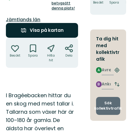
5
Besökt
Spara
Hitt
betygsätt
hit
stjärnor
denna plats!
Län:
Jämtlands län
Visa på kartan
Ta dig hit
Åtgärder
med
kollektivtr
Besökt
Spara
Hitta
Dela
afik
hit
Avresa
A
Hitta
närmas
hållpla
Ankomst
B
Byt
avgång
Beskrivning
I Bragéebacken hittar du
och
ankomst
en skog med mest tallar i.
Sök
kollektivtrafik
Tallarna som växer här är
100–180 år gamla. De
äldsta har överlevt en