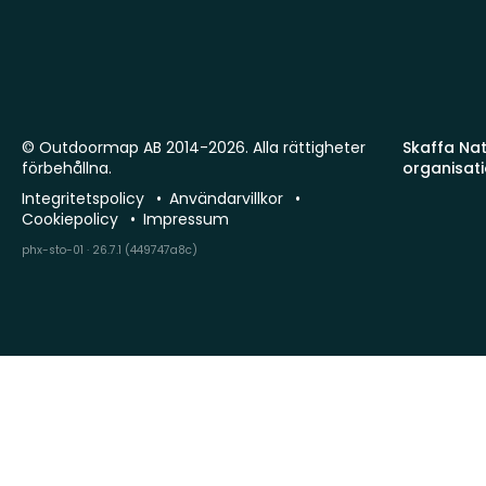
© Outdoormap AB 2014-2026. Alla rättigheter
Skaffa Natu
förbehållna.
organisat
Integritetspolicy
Användarvillkor
Cookiepolicy
Impressum
phx-sto-01 · 26.7.1 (449747a8c)