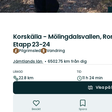
Korskälla - Mölingdalsvallen, R
Etapp 23-24
Pilgrimsled
Vandring
Län:
Jämtlands län
6502.75 km från dig
Information
om
LÄNGD
TID
leden
22.8 km
11 h 24 min
Visa på
Åtgärder
Besökt
Spara