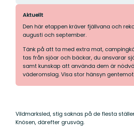
Aktuellt
Den här etappen kräver fjällvana och reko
augusti och september.
Tänk på att ta med extra mat, campingkö
tas från sjöar och bäckar, du ansvarar sj
samt kunskap att använda dem är nödvän
väderomslag. Visa stor hänsyn gentemot 
Beskrivning
Vildmarksled, stig saknas på de flesta ställ
Knösen, därefter grusväg.