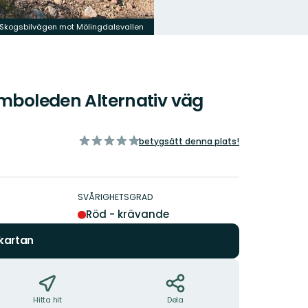
Skogsbilvägen mot Mölingdalsvallen
omboleden Alternativ väg
av
betygsätt denna plats!
5
stjärnor
SVÅRIGHETSGRAD
Röd - krävande
 kartan
Hitta hit
Dela