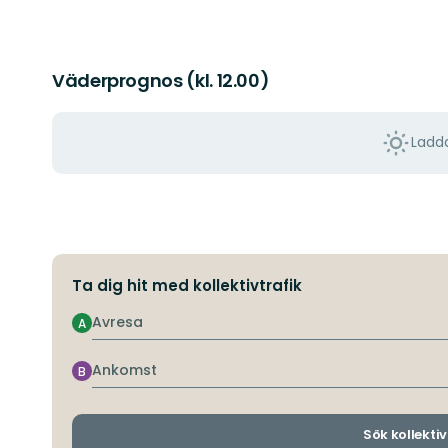
Väderprognos (kl. 12.00)
Ladda
Ta dig hit med kollektivtrafik
Avresa
A
Ankomst
B
Sök kollektiv