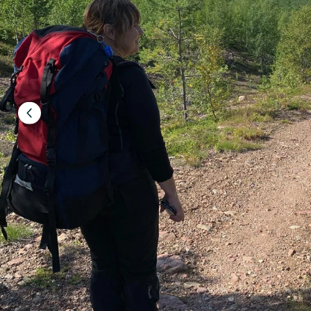
Föregående
bild