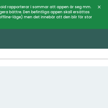
oid rapporterar i sommar att appen är seg mm.
Stän
gera bättre. Den befintliga appen skall ersättas
fline-läge) men det innebär att den blir för stor