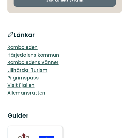
Sök kollektivtrafik
Länkar
Romboleden
Härjedalens kommun
Romboledens vänner
Lillhärdal Turism
Pilgrimspass
Visit Fjällen
Allemansrätten
Guider