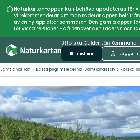
Naturkartan-appen kan behöva uppdateras för v
Vi rekommenderar att man raderar appen helt från si
av en ny app efter sommaren. Den gamla appen laddar
för vissa telefoner - då behöver den raderas och l
Utforska
Guider
Län
Kommuner
Bli medlem
Logga in
Jämtlands län
Bästa pilgrimslederna i Jämtlands län
Korskälla