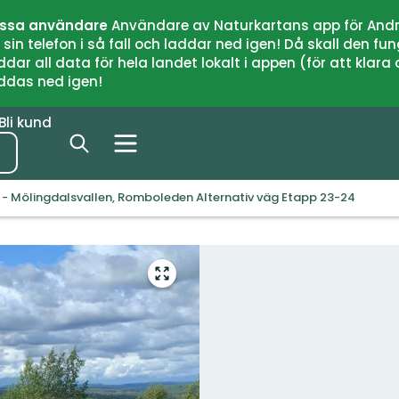
issa användare
Användare av Naturkartans app för Andr
n telefon i så fall och laddar ned igen! Då skall den fun
 all data för hela landet lokalt i appen (för att klara of
addas ned igen!
Bli kund
 - Mölingdalsvallen, Romboleden Alternativ väg Etapp 23-24
Gå
till
helskärmsläge