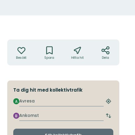
Natur längs etappen
Åtgärder
Besökt
Spara
Hitta hit
Dela
Ta dig hit med kollektivtrafik
Avresa
A
Hitta
närmaste
hållplats
Ankomst
B
Byt
avgångs-
och
ankomsthållp