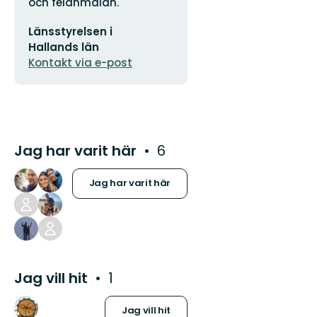
och felanmälan.
E-
Länsstyrelsen i
postadress
Hallands län
Kontakt via e-post
Jag har varit här
6
Jag har varit här
Jag vill hit
1
Jag vill hit