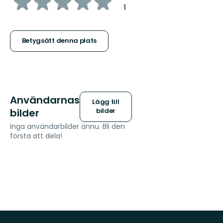
av
:
1
5
stjärnor
Betygsätt denna plats
Användarnas
Lägg till
bilder
bilder
Inga användarbilder ännu. Bli den
första att dela!