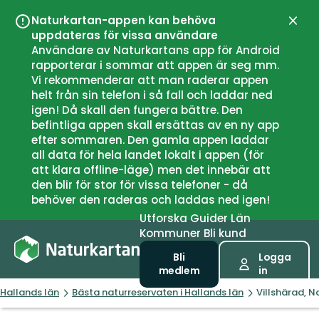
Naturkartan-appen kan behöva
Stän
uppdateras för vissa användare
Användare av Naturkartans app för Android
rapporterar i sommar att appen är seg mm.
Vi rekommenderar att man raderar appen
helt från sin telefon i så fall och laddar ned
igen! Då skall den fungera bättre. Den
befintliga appen skall ersättas av en ny app
efter sommaren. Den gamla appen laddar
all data för hela landet lokalt i appen (för
att klara offline-läge) men det innebär att
den blir för stor för vissa telefoner - då
behöver den raderas och laddas ned igen!
Utforska
Guider
Län
Kommuner
Bli kund
Bli
Logga
medlem
in
Hallands län
Bästa naturreservaten i Hallands län
Villshärad, N