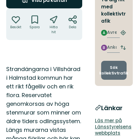
Visa på kartan
med
Åtgärder
kollektivtr
afik
Besökt
Spara
Hitta
Dela
Avresa
hit
A
Hitta
närmas
hållpla
Ankomst
B
Byt
avgång
och
ankomst
Beskrivning
Sök
Strandängarna i Villshärad
kollektivtrafik
i Halmstad kommun har
ett rikt fågelliv och en rik
flora. Reservatet
genomkorsas av höga
Länkar
stenmurar som minner om
äldre tiders odlingssystem.
Läs mer på
Länsstyrelsens
Längs murarna vistas
webbplats
många fjärilar och här kan