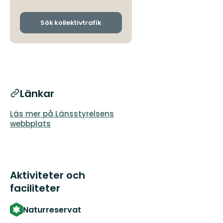
avgångs-
och
ankomsthållplatser
Sök kollektivtrafik
Länkar
Läs mer på Länsstyrelsens
webbplats
Aktiviteter och
faciliteter
Naturreservat