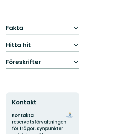
Fakta
Hitta hit
Föreskrifter
Kontakt
Adress
Organisationens
Kontakta
logotyp
reservatsförvaltningen
för frågor, synpunkter