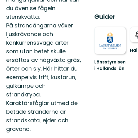
du även se fågeln
Guider
stenskvätta.
På strandängarna växer
ljuskrävande och
konkurrenssvaga arter
Ha
som utan betet skulle
Vac
ersättas av högväxta gräs,
kus
Länsstyrelsen
eller
örter och sly. Här hittar du
i Hallands län
spä
Guide
exempelvis trift, kustarun,
vild
till
gulkämpe och
Oav
naturreservat
v...
i
strandkrypa.
Hallands
Karaktärsfåglar utmed de
län
betade stränderna är
strandskata, ejder och
gravand.