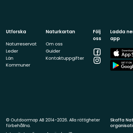
Utforska
Naturkartan
Följ
Ladda ner
oss
app
Naturreservat
Om oss
Facebook
App
Leder
Guider
Store
Län
Kontaktuppgifter
Instagram
App
Kommuner
Store
© Outdoormap AB 2014-2026. Alla rättigheter
Skaffa Natu
förbehållna.
organisat