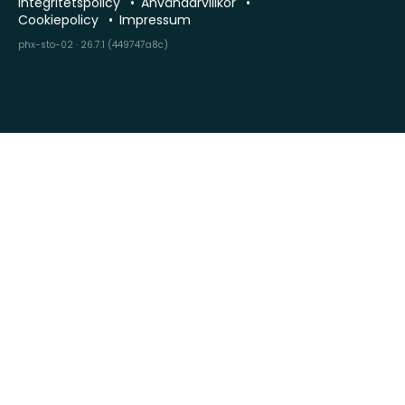
Integritetspolicy
Användarvillkor
Cookiepolicy
Impressum
phx-sto-02 · 26.7.1 (449747a8c)