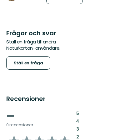
Frågor och svar
Ställ en fråga till andra
Naturkartan-användare.
Ställ en fråga
Recensioner
—
:
5
:
4
0 recensioner
:
3
:
2